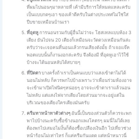
ที่ผมไปนอนๆมาหลายที่ เค้ามีบริการให้หมดแหละครับ
เป็นแบบกดๆเอา ของเค้าดีครับในต่างประเทศไม่ใช่ใส่
ปีบขายเหมือนบ้านเรา
ที่อุดหู
การนอนรวมกับผู้อื่นไม่ว่าจะ โฮสเทลแบบห้อง 3
เตียง ยันไปจน 20 เตียงก็เหมือนจะวัดดวงเหมือนกันล่ะ
ครับว่าจะเจอคนที่นอนแล้วกรนเสียงดังมั้ย ถ้าเจอแจ๊ค
พอตแบบนั้นก็งานงอกล่ะครับ จึงต้องมี ที่อุดหูเอาไว้ใช้
บ้างจะได้นอนหลับได้สบายๆ
ที่ปิดตา
บางครั้งถ้าเราเป็นคนแบบว่าแสงเข้าตาไม่ได้
นอนไม่หลับ ก็ควรพกไปบ้างเพราะว่าเพื่อนร่วมห้องอาจ
จะเข้ามาเปิดไฟนิดๆหน่อยๆ อาจจะเข้าตาเราแล้วนอน
ไม่หลับ แต่แสงไฟจากเตียงโดยส่วนมากจะอยู่แต่ใน
บริเวณของเตียงใครเตียงมันครับ
ครีมทาหน้าทาตัวต่างๆ
อันนี้เป็นของส่วนตัวก็ควรจะพก
พาไปบ้างนะครับซื้อข้างนอกแพงโคตรๆ ผมนี่ไม่ได้เลย
ต้องพกไปเสมอไม่งั้นก็ต้องซื้อเปลืองเงินอีก ไปเที่ยวช่วง
หน้าร้อนไม่เท่าไหร่ ก็แค่ครีมกันแดด แต่หน้าหนาวนี่