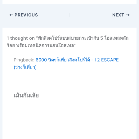
PREVIOUS
NEXT
1 thought on “พักสิงคโปร์แบบสบายกระเป๋ากับ 5 โฮสเทลหลัก
ร้อย พร้อมเทคนิคการนอนโฮสเทล”
Pingback:
6000 นิดๆก็เที่ยวสิงคโปร์ได้ - I 2 ESCAPE
(ว่างก็เที่ยว)
เม้นกันเล้ย