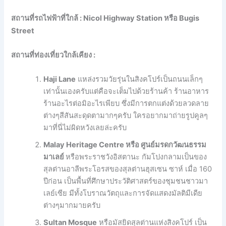
สถานที่รถไฟฟ้าที่ใกล้ : Nicol Highway Station หรือ Bugis
Street
สถานที่ท่องเที่ยวใกล้เคียง :
Haji Lane
แหล่งรวมวัยรุ่นในสิงคโปร์เป็นถนนเล็กๆ
เท่านั้นเองครับแต่คือจะเต็มไปด้วยร้านค้า ร้านอาหาร
ร้านอะไรต่อมิอะไรเพียบ ซึ่งมีการตกแต่งด้วยลวดลาย
ต่างๆสีสันสะดุดตามากๆครับ ใครอยากมาถ่ายรูปคูลๆ
มาที่นี่ไม่ผิดหวังเลยล่ะครับ
Malay Heritage Centre หรือ ศูนย์มรดกวัฒนธรรม
มาเลย์
หรือพระราชวังอิสตานะ กัมโปงกลามเป็นของ
สุลต่านอาลีพระโอรสของสุลต่านฮุสเซน ซาห์ เมื่อ 160
ปีก่อน เป็นพื้นที่ศึกษาประวัติศาสตร์ของชุมชนชาวมา
เลย์เซีย มีทั้งโบราณวัตถุและการจัดแสดงมัลติมีเดีย
ต่างๆมากมายครับ
Sultan Mosque
หรือมัสยิดสุลต่านแห่งสิงคโปร์ เป็น