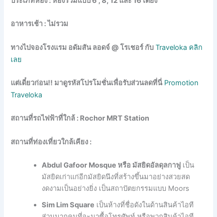
ประเภทห้อง : ห้องรวมแบบ 6 , 8, 12 และ 16 เตียง
อาหารเช้า : ไม่รวม
ทางไปจองโรงแรม อดัมสัน ลอดจ์ @ โรเชอร์ กับ
Traveloka คลิก
เลย
แต่เดี๋ยวก่อน!! มาดูรหัสโปรโมชั่นเพื่อรับส่วนลดที่นี่
Promotion
Traveloka
สถานที่รถไฟฟ้าที่ใกล้ : Rochor MRT Station
สถานที่ท่องเที่ยวใกล้เคียง :
Abdul Gafoor Mosque หรือ มัสยิดอัลดุลกาฟู
เป็น
มัสยิดเก่าแก่อีกมัสยิดนึงที่สร้างขึ้นมาอย่างสวยสด
งดงามเป็นอย่างยิ่ง เป็นสถาปัตยกรรมแบบ Moors
Sim Lim Square
เป็นห้างที่ชื่อดังในด้านสินค้าไอที
ส่วนมากคนที่จะมาซื้อโทรศัพท์ หรือพวกสินค้าไอที