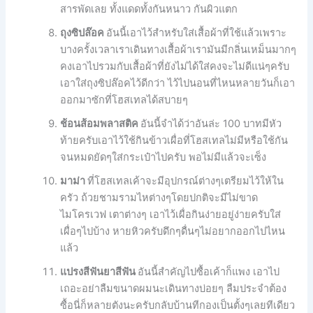
สารพัดเลย ทั้งแดดทั้งกันหนาว กันผิวแตก
ถุงซิปล๊อค
อันนี้เอาไว้สำหรับใส่เสื้อผ้าที่ใช้แล้วเพราะ
บางครั้งเวลาเราเดินทางเสื้อผ้าเรามันมีกลิ่นเหม็นมากๆ
คงเอาไปรวมกับเสื้อผ้าที่ยังไม่ได้ใส่คงจะไม่ดีแน่ๆครับ
เอาใส่ถุงซิปล๊อคไว้ดีกว่า ไว้ไปนอนที่ไหนหลายวันก็เอา
ออกมาซักที่โฮสเทลได้สบายๆ
ช้อนส้อมพลาสติค
อันนี้จำได้ว่าอันล่ะ 100 บาทมีหัว
ท้ายครับเอาไว้ใช้กินข้าวเผื่อที่โฮสเทลไม่มีหรือใช้กัน
จนหมดยัดๆใส่กระเป๋าไปครับ พอไม่มีแล้วจะเซ็ง
มาม่า
ที่โฮสเทลเค้าจะมีอุปกรณ์ต่างๆเตรียมไว้ให้ใน
ครัว ถ้วยชามรามไหต่างๆโดยปกติจะมีไม่ขาด
ไมโครเวฟ เตาต่างๆ เอาไว้เผื่อกินง่ายอยู่ง่ายครับใส่
เผื่อๆไปบ้าง หายหิวครับดึกๆดื่นๆไม่อยากออกไปไหน
แล้ว
แปรงสีฟันยาสีฟัน
อันนี้สำคัญไปซื้อเค้าก็แพง เอาไป
เถอะอย่าลืมขนาดผมนะเดินทางบ่อยๆ ลืมประจำต้อง
ซื้อนี่ก็หลายตังนะครับกลับบ้านทีกองเป็นตั้งๆเลยทีเดียว