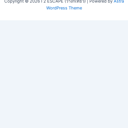
Copyright © 2026 I 2 ESCAPE (ว่างก็เที่ยว) | Powered by
Astra
WordPress Theme