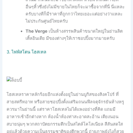
อื่นๆหิ้วซึ่งยังไม่มีขายในไทยก็จะมาซื้อจากที่นี่ นี่แหละ
ครับบางทีก็มีราคาที่ถูกกว่าไทยเยอะแต่อย่างว่าแหละ
ไม่ประกันศูนย์ไทยครับ
The Verge
เป็นห้างสรรพสินค้าขนาดใหญ่ในย่านลิต
เติ้ลอินเดีย มีของต่างๆให้เราชอปปิ้งมากมายครับ
3. ไฟฟ์สโตน โฮสเทล
โฮสเทลราคาหลักร้อยอีกแห่งตั้งอยู่ในย่านบูกิสของสิงคโปร์ ที่
สายสตรีทอาท หรือสายชอปปิ้งตั้งแต่ริมถนนฟีลจตุจักรยันห้างหรู
ควรมาในย่านนี้ แต่ราคาโฮสเทลไม่ได้แพงอย่างที่คิด แถมมี
อาหารเช้าอีกต่างหาก ห้องน้ำห้องท่าสะอาดสะอ้าน เตียงนอน
สบายนุ่มๆ พวกสถาปัตยกรรมตึกเป็นสไตล์โคโลเนียล สีสันสดใส
อยู่แล้วด้วยความเป็นธรรมชาติของตึกพวกนี้ ถ่ายภาพยังไงก็สวย