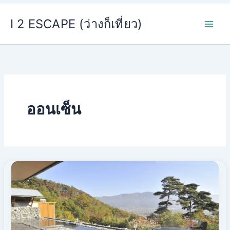
Skip
I 2 ESCAPE (ว่างก็เที่ยว)
to
content
ออนเซ็น