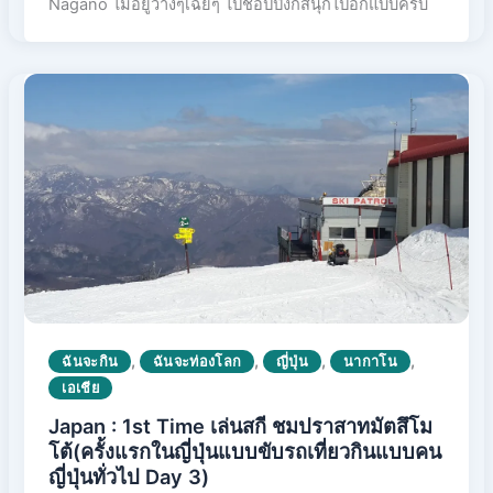
Nagano ไม่อยู่ว่างๆเฉยๆ ไปชอปปิ้งก็สนุกไปอีกแบบครับ
,
,
,
,
ฉันจะกิน
ฉันจะท่องโลก
ญี่ปุ่น
นากาโน
เอเชีย
Japan : 1st Time เล่นสกี ชมปราสาทมัตสึโม
โต้(ครั้งแรกในญี่ปุ่นแบบขับรถเที่ยวกินแบบคน
ญี่ปุ่นทั่วไป Day 3)