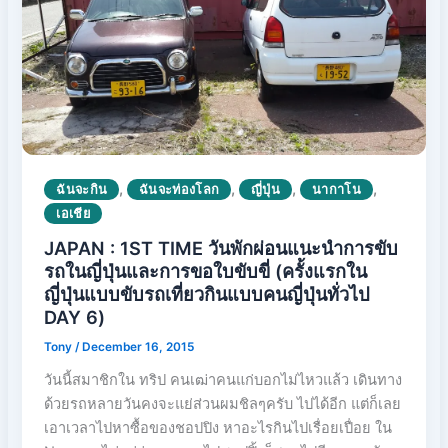
,
,
,
,
ฉันจะกิน
ฉันจะท่องโลก
ญี่ปุ่น
นากาโน
เอเชีย
JAPAN : 1ST TIME วันพักผ่อนแนะนำการขับ
รถในญี่ปุ่นและการขอใบขับขี่ (ครั้งแรกใน
ญี่ปุ่นแบบขับรถเที่ยวกินแบบคนญี่ปุ่นทั่วไป
DAY 6)
Tony
/
December 16, 2015
วันนี้สมาชิกใน ทริป คนเฒ่าคนแก่บอกไม่ไหวแล้ว เดินทาง
ด้วยรถหลายวันคงจะแย่ส่วนผมชิลๆครับ ไปได้อีก แต่ก็เลย
เอาเวลาไปหาซื้อของชอปปิง หาอะไรกินไปเรื่อยเปื่อย ใน