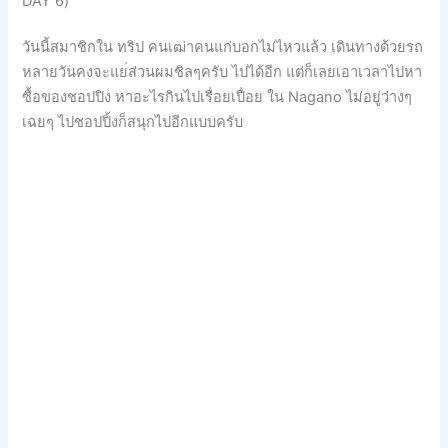
DAY 6)
วันนี้สมาชิกใน ทริป คนเฒ่าคนแก่บอกไม่ไหวแล้ว เดินทางด้วยรถ
หลายวันคงจะแย
่ส่วนผมชิลๆครับ ไปได้อีก แต่ก็เลยเอาเวลาไปหา
ซื้อของ
ชอปปิง หาอะไรกินไปเรื่อยเปื่อย ใน Nagano ไม่อยู่ว่างๆ
เฉยๆ ไปชอปปิ้งก็สนุกไปอีกแบบครั
บ