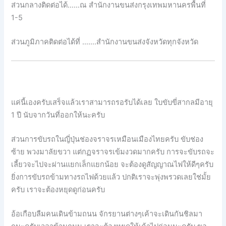
ส่วนกลางติดต่อได้……ณ สำนักงานขนส่งกรุงเทพมหานครพื้นที่
1-5
ส่วนภูมิภาคติดต่อได้ที่ …….สำนักงานขนส่งจังหวัดทุกจังหวัด
แค่นี้เองครับเสร็จแล้วเราสามารถรอรับได้เลย ใบขับขี่สากลมีอายุ
1 ปี นับจากวันที่ออกให้นะครับ
ส่วนการขับรถในญี่ปุ่นช่องจราจรเหมือนเมืองไทยครับ ขับช่อง
ซ้าย พวงมาลัยขวา แต่กฏจราจรเข้มงวดมากครับ การจะขับรถจะ
เลี้ยวจะไปจะผ่านแยกเล็กแยกน้อย จะต้องดูสัญญาณไฟให้ดีๆครับ
ยิ่งการขับรถข้ามทางรถไฟด้วยแล้ว ปกติเราจะพุ่งพรวดเลยใช่มั้ย
ครับ เราจะต้องหยุดดูก่อนครับ
อ้อเกือบลืมคนเดินข้ามถนน จักรยานต่างๆเค้าจะเดินกันชิลมา