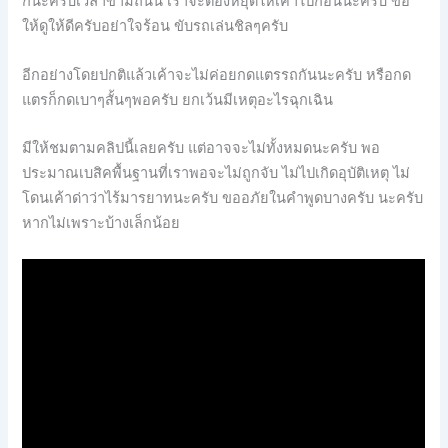
กนะครับเวลาข้ามถนน เราจะต้องหยุดให้เค้าไปก่อนนะครับ ขอ
ให้ดูให้ดีครับอย่าใจร้อน ขับรถเล่นชิลๆครับ
อีกอย่างโดยปกติแล้วเค้าจะไม่ค่อยกดแตรรถกันนะครับ หรือกด
แตรก็กดเบาๆสั้นๆพอครับ ยกเว้นมีเหตุอะไรฉุกเฉิน
มีให้ชมตามคลิปนี้เลยครับ แต่อาจจะไม่ทั้งหมดนะครับ พอ
ประมาณเบสิคพื้นฐานที่เราพอจะไม่ถูกจับ ไม่ไปเกิดอุบัติเหตุ ไม่
โดนเค้าด่าว่าไร้มารยาทนะครับ ขออภัยในคำพูดบางครับ นะครับ
หากไม่เพราะบ้างเล็กน้อย