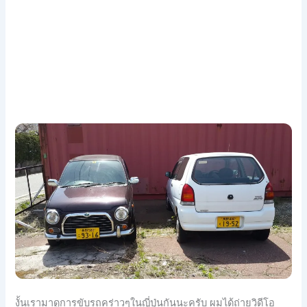
งั้นเรามาดูการขับรถคร่าวๆในญี่ปุ่นกันนะครับ ผมได้ถ่ายวิดีโอ