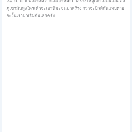
เนื่องมาจากพี่เค้าคิดว่าก็
แค่เอาหิมะมาสร้างให้ดูเลยไ
ม่ตื่นเต้น คือ
ภูเขามันสูงใครเค้าจะเอา
หิมะขนมาสร้าง กว่าจะบิวท์กันแทบตาย
อ่ะงั้นเรามาเริ่มกันเลยครับ