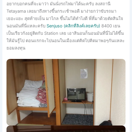
อยากบอกคนที่จะมาว่า มันนั่งรถไฟมาได้นะครับ ลงสถานี
Tetayama เลยมาถึงทางขึ้นกระเช้าพอดี
มาง่ายกว่าขับรถมา
เยอะแยะ สุดท้ายเย็น มาไกล ขึ้นไม่ได้ทำไงดี พี่ที่มาด้วยตัดสินใจ
นอนมัน
ที่นี่แหละครับ
Senjuso (คลิกที่ลิงค์เลยครับ)
8400 เยน
เป็นเรียวกังอยู่ติดกับ Station เลย เอาสินอนก็นอนมันที่นี่ไม่ได้ข
ึ้น
ให้มันรู้ไป ตอนแรกจะไปนอนในเมืองแต่คิด
ไปคิดมาพอๆกันแหละ
ยอมลงทุน