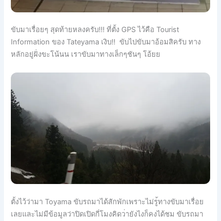
ขับมาเรื่อยๆ สุดท้ายหลงครับ!!! ที่ตั้ง GPS ไว้คือ Tourist
Information ของ Tateyama เงิบ!! ขับไปขับมาอ้อมสิครับ ทาง
หลักอยู่ฝั่งขะโน้นน เราขับมาทางเล็กๆชันๆ โอ้ยย
ตั้งไว้ว่ามา Toyama ขับรถมาได้สักพักเพราะไม่รู
้ทางขับมาเรื่อย
เลยและไม่มี
ข้อมูลว่าปิดเปิดกี่โมงคิดว
่ายังไงก็คงได้ชม ขับรถมา