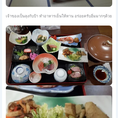
เจ้าของเป็นลุงกับป้า ทำอาหารเย็นให้ทาน อร่อยครับอิ่มมากๆด้วย