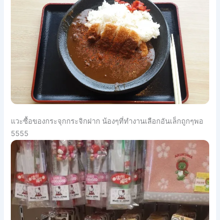
แวะซื้อของกระจุกกระจิกฝาก น้องๆที่ทำงานเลือกอันเล็กถูกๆพอ
5555