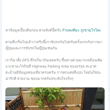
หาข้อมูลเบื้องต้นก่อน ตามลิงค์นี้ครับ
กำแพงหิมะ ภูเขามุโรโดะ
ตามที่เกริ่นไปแล้วว่าทริปนี้เราขับรถกันไปครับครั้งแรกกับการมา
ญี่ปุ่นและการขับรถในญี่ปุ่นเช่นกัน
เราก็มาตั้ง GPS ที่รถก็มากันเลยครับ ขึ้นทางด่วนมากเหมือนเดิม
แวะหาอะไรกินที่ Highway Parking Area ของอร่อย สะอาด
สะอ้านมีข้อมูลท่องเที่ยวครบครัน การตกแต่งที่แบ่บ โหมันใช่อ่ะ
น่ารักดี สวยงาม ชอบมากครับประทับใจจริงๆ