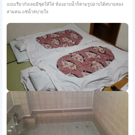
แบบเรียวกังเลยมีชุดให้ใ
ส่ ห้องอาบน้ำก็ตามรูปอาบได้สบ
ายสอง
สามคน แช่น้ำสบายใจ