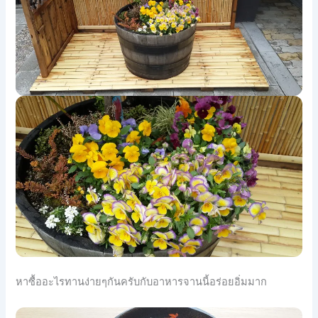
หาซื้ออะไรทานง่ายๆกันครับกับอาหารจานนี้อร่อยอิ่มมาก