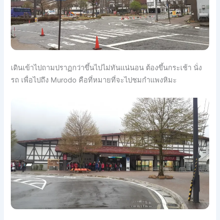
เดินเข้าไปถามปราฏกว่าขึ้นไ
ปไม่ทันแน่นอน ต้องขึ้นกระเช้า นั่ง
รถ เพื่อไปถึง Murodo คือที่หมายที่จะไปชมกำแพงหิ
มะ