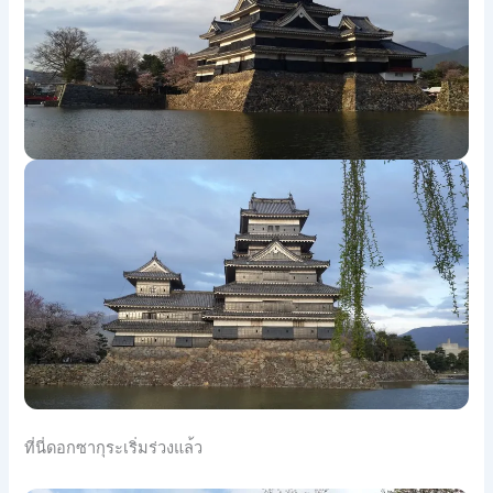
ที่นี่ดอกซากุระเริ่มร่วงแล
้ว