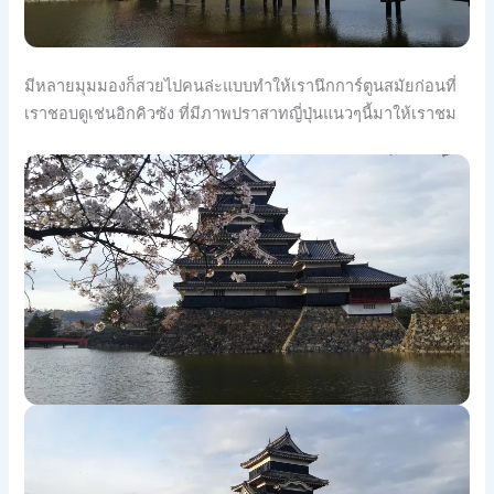
มีหลายมุมมองก็สวยไปคนล่ะแบบทำให้เรานึกการ์ตูนสมัยก่อนที่
เราชอบดูเช่นอิกคิวซัง ที่มีภาพปราสาทญี่ปุ่นแนวๆนี้มาให้เราชม