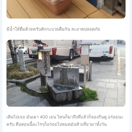
มีน้ำให้ดื่มด้วยครับตักกะบวยดื่มกัน สะอาดปลอดภัย
เดินไปเจอ มันเผา 400 เยน ไหนก็มาถึงที่แล้วก็ลองกินดู อร่อยนะ
ครับ คือตอนนี้อะไรๆก็อร่อยไปหมดมันหิวเที่ยวมาทั้งวัน