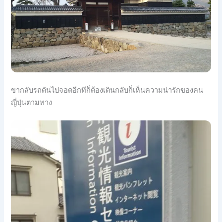
ขากลับรถดันไปจอดอีกทีก็ต้องเดินกลับก็เห็นความน่ารักของคน
ญี่ปุ่นตามทาง