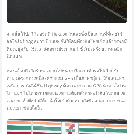
จากนั้นก็ไปสกี รีสอร์ทที่ Hakuba กันเลยซึ่งเป็นสถานที่ที่เคยใช้
จัดโอลิมปิกฤดูหนาว ปี 1998 ซึ่งให้คนท้องถิ่นโทรเช็คแล้วยังพอมี
หิมะอยู่ครับ ใช้เวลาเดินทางประมาณ 1 ชั่วโมงครึ่ง บวกหลงอีก
นิดหน่อย
หลงแล้วก็หิวสิครับหลงมากไปหน่อย คือตอนขับรถไปเนี่ยก็ขับ
ตาม GPS ของรถนี่ล่ะครับแถม GPS เป็นภาษาญี่ปุ่น โอ้ยเล่นเอา
เหนื่อย เราไม่ได้ขึ้น Highway ด้วย เพราะตาม GPS นำทางไปวน
ไปวนมา ไม่ไหวครับ ขอแวะเซเว่นเติมพลังหาอะไรกินกันก่อน เซ
เว่นของเค้าดีครับมีห้องน้ำให้เข้าด้วยค่อยยังชั่ว แถมอาหาร ขนม
นมเนยน่ากินทั้งนั้น