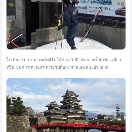
ไปเที่ยวชม ปราสาทมัตสิโมโต้ก่อน ไปถึงปราสาทก็นักท่องเที่ยว
ตรึม ชมความสวยงามถ่ายรูปกับสะพา
นแดงและปราสาท