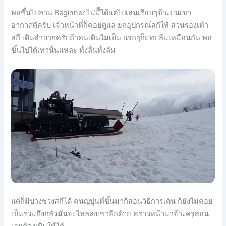
พอขึ้นไปลาน Beginner ไม่มีีได้แต่ไปเล่นเรียบๆข้างบนเข
า
อากาศดีครับ เจ้าหน้าที่ก็คอยดูแล ยกอุปกรณ์สกีให้ ส่วนรองเท้า
สกี เดินลำบากครับถ้าคนเดินไม่เ
ป็น แรกๆก็แทบล้มเหมือนกัน พอ
ขึ้นไปได้เท่านั้นแหละ ทั้งลื่นทั้งล้ม
แต่ก็มีบางช่วงสกีได้ คนญ่ปุ่นที่ขึ้นมาก็สอนวิธี
การเดิน ก็ยังไม่ค่อย
เป็นรวมถึงกลัว
มันจะไหลลงเขาอีกด้วย คราวหน้ามาจ้างครูสอน