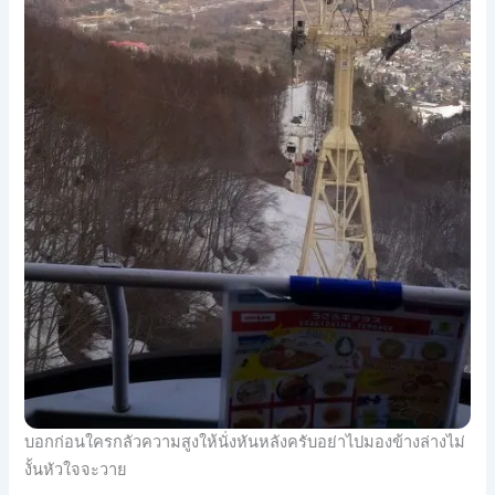
บอกก่อนใครกลัวความสูงให้นั่งหันหลังครับอย่าไปมองข้างล่างไม่
งั้นหัวใจจะวาย