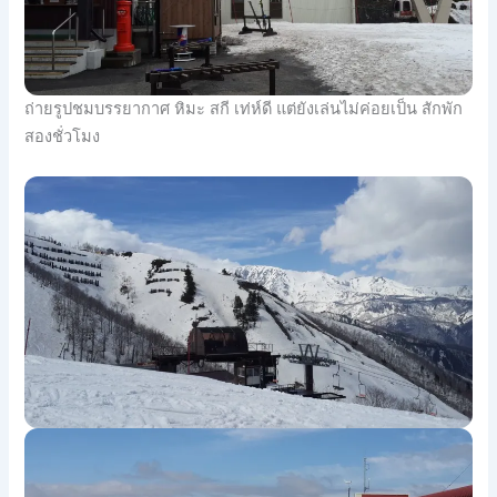
ถ่ายรูปชมบรรยาก
าศ หิมะ สกี เท่ห์ดี แต่ยังเล่นไม่ค่อยเป็น สักพัก
สองชั่วโมง