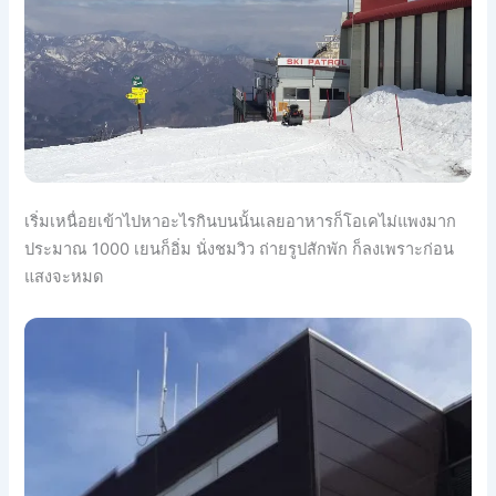
เริ่มเหนื่
อยเข้าไปหาอะไรกินบนนั้นเลย
อาหารก็โอเคไม่แพงมาก
ประมาณ 1000 เยนก็อิ่ม นั่งชมวิว ถ่ายรูปสักพัก ก็ลงเพราะก่อน
แสงจะหมด