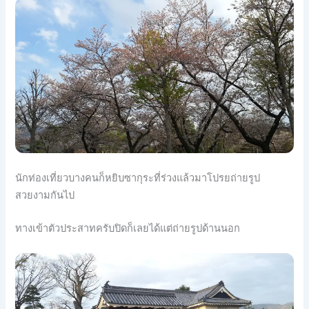
นักท่องเที่ยวบางคนก็หยิบซา
กุระที่ร่วงแล้วมาโปรยถ่าย
รูป
สวยงามกันไป
ทางเข้าตัวประสาทครับปิดก็เลยได้แต่ถ่ายรูปด้านนอก