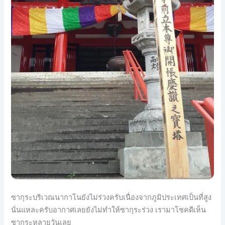
ซากุระบริเวณนากาโนยังไม่ร่วงครับเนื่องจากภูมิประเทศเป็นที่สูง
นั่นแหละครับอากาศเลยยังไม่ทำให้ซากุระร่วง เรามาโชคดีเห็น
ซากุระหลายวันเลย