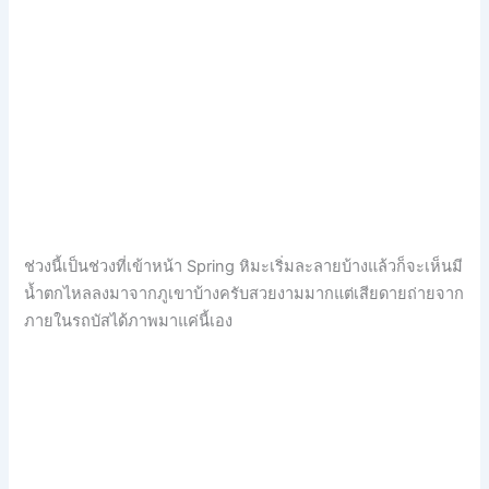
ช่วงนี้เป็นช่วงที่เข้าหน้า Spring หิมะเริ่มละลายบ้างแล้วก็จะเห็นมี
น้ำตกไหลลงมาจากภูเขาบ้างครับสวยงามมากแต่เสียดายถ่ายจาก
ภายในรถบัสได้ภาพมาแค่นี้เอง