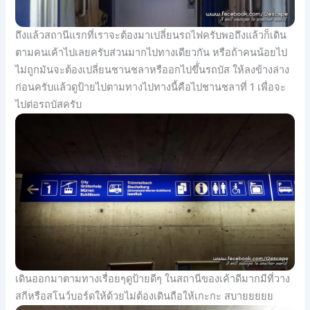
ถึงแล้วสถานีแรกที่เราจะต้องมาเปลี่ยนรถไฟครับพอถึงแล้วก็เดิน
ตามคนเค้าไปเลยครับส่วนมากไปทางเดียวกัน หรือถ้าคนน้อยไป
ไม่ถูกมันจะต้องเปลี่ยนชานชลาหรืออกไปขึ้่นรถบัส ให้ลงข้างล่าง
ก่อนครับแล้วดูป้ายไปตามทางไปทางนี้คือไปชานชลาที่ 1 เพื่อจะ
ไปต่อรถบัสครับ
เดินออกมาตามทางเรื่อยๆดูป้ายดีๆ ในสถานีของเค้าดีมากมีที่วาง
สกีหรือสโนว์บอร์ดให้ด้วยไม่ต้องเดินถือให้เกะกะ สบายยยยย