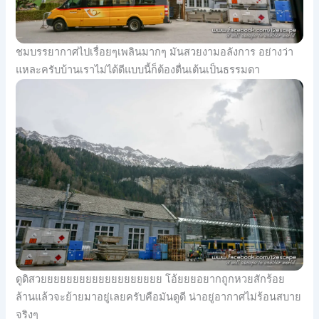
ชมบรรยากาศไปเรื่อยๆเพลินมากๆ มันสวยงามอลังการ อย่างว่า
แหละครับบ้านเราไม่ได้ดีแบบนี้ก็ต้องตื่นเต้นเป็นธรรมดา
ดูดิสวยยยยยยยยยยยยยยยยยยย โอ้ยยยอยากถูกหวยสักร้อย
ล้านแล้วจะย้ายมาอยู่เลยครับคือมันดูดี น่าอยู่อากาศไม่ร้อนสบาย
จริงๆ