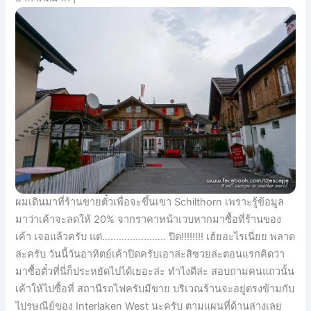
ผมเดินมาที่ร้านขายตั๋วเพื่อจะขึ้นเขา Schilthorn เพราะรู้ข้อมูล
มาว่าเค้าจะลดให้ 20% จากราคาหน้าเวบหากมาซื้อที่ร้านของ
เค้า เจอแล้วครับ แต่………………….. ปิด!!!!!!!! เฮ้ยอะไรเนี่ยย พลาด
ล่ะครับ วันนี้วันอาทิตย์เค้าปิดครับเอาล่ะสิซวยล่ะตอนแรกคิดว่า
มาซื้อตั๋วที่นี่ก็ประหยัดไปได้เยอะล่ะ ทำไงดีล่ะ สอบถามคนแถวนั้น
เค้าให้ไปซื้อที่ สถานีรถไฟครับมีขาย บริเวณร้านจะอยู่ตรงข้ามกับ
ไปรษณีย์ของ Interlaken West นะครับ ตามแผนที่ด้านล่างเลย