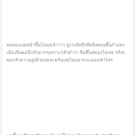
พอลองเงยหน้าขึ้นไปแม่เจ้าาาา สูงว่ะคิดถึงฟีลลิ่งตอนขึ้นกำแพง
เมืองจีนผมนี่กลัวมากๆเพราะกลัวคำว่า จีนขึ้นสมองไปเลย จริงๆ
ผมกลัวความสูงด้วยแหละครับเลยไม่อยากจะมองเท่าไหร่