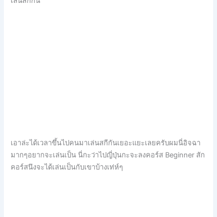
เล่นสกีกัน
เอาล่ะได้เวลาขึ้นไปคนมาเล่นสกีกันเยอะแยะเลยครับผมนี่อิจฉา
มากๆอยากจะเล่นเป็น นี่กะว่าไปญี่ปุ่นกะจะลงคอร์ส Beginner สัก
คอร์สนึงจะได้เล่นเป็นกับเขาบ้างเท่ห์ๆ