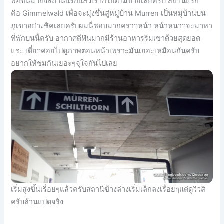
พอขึ้นมาถึงสถานีแรกแล้วเราก็ไปตามป้ายเลยครับ สถานีแรก
คือ Gimmelwald เพื่อจะมุ่งขึ้นสู่หมู่บ้าน Murren เป็นหมู่บ้านบน
ภูเขาอย่างชิคเลยครับผมนี่ชอบมากคราวหน้า หน้าหนาวจะมาหา
ที่พักบนนี้ครับ อากาศดีฟินมากมีร้านอาหารริมเขาด้วยสุดยอด
แระ เดี๋ยวค่อยไปดูภาพตอนหน้าเพราะมันเยอะเหมือนกันครับ
อยากให้ชมกันเยอะๆจุใจกันไปเลย
เริ่มสูงขึ้นเรื่อยๆแล้วครับสถานีข้างล่างเริ่มเล็กลงเรื่อยๆแต่ดูวิวสิ
ครับล้านแปดจริง