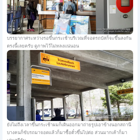
บรรยากาศระหว่างรอขึ้นกระเช้าบริเวณที่จอดรถบัสก็จะขึ้นลงกัน
ตรงนี้เลยครับ ดูภาพไว้ไม่หลงแน่นอน
ยังไม่ถึงเวลาขึ้นกระเช้าผมก็เดินออกมาถ่ายรูปเอาข้างนอกสถานี
บางคนก็ขับรถมาจอดแล้วก็มาซื้อตั๋วขึ้นไปต่อ ส่วนมากเค้าก็มา