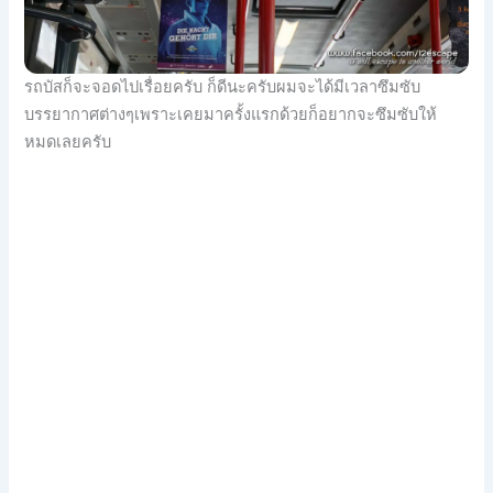
รถบัสก็จะจอดไปเรื่อยครับ ก็ดีนะครับผมจะได้มีเวลาซึมซับ
บรรยากาศต่างๆเพราะเคยมาครั้งแรกด้วยก็อยากจะซึมซับให้
หมดเลยครับ