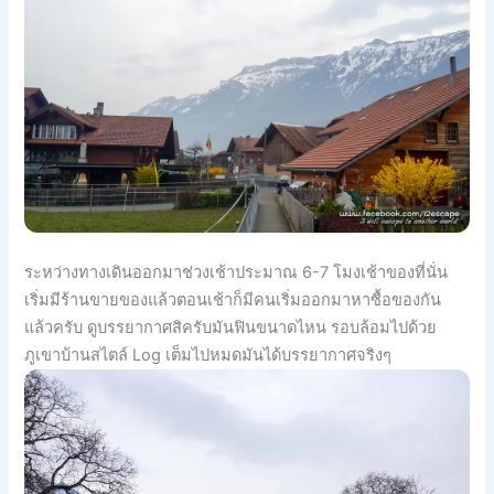
ระหว่างทางเดินออกมาช่วงเช้าประมาณ 6-7 โมงเช้าของที่นั่น
เริ่มมีร้านขายของแล้วตอนเช้าก็มีคนเริ่มออกมาหาซื้อของกัน
แล้วครับ ดูบรรยากาศสิครับมันฟินขนาดไหน รอบล้อมไปด้วย
ภูเขาบ้านสไตล์ Log เต็มไปหมดมันได้บรรยากาศจริงๆ