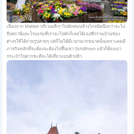
เนื่องจาก Matten บริเวณที่เราไปพักค่อนข้างไกลนิดนึงกว่าจะไป
ถึงสถานีและโรงแรมที่เราจะไปพักก็เลยได้เจอตึกรามบ้านช่อง
ต่างๆให้ได้ถ่ายรูปสวยๆ แต่ก็ไม่ได้มีเวลามากขนาดนั้นเพราะผมมี
ภารกิจหลักที่จะต้องจะต้องไปขึ้นเขา Schilthorn แล้วก็ต้องเอา
กระเป๋าไปฝากซะทีจะได้เที่ยวแบบตัวปลิว