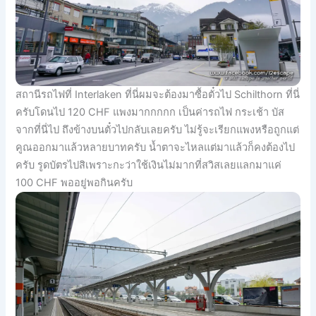
สถานีรถไฟที่ Interlaken ที่นี่ผมจะต้องมาซื้อตั๋วไป Schilthorn ที่นี่
ครับโดนไป 120 CHF แพงมากกกกก เป็นค่ารถไฟ กระเช้า บัส
จากที่นี่ไป ถึงข้างบนตั๋วไปกลับเลยครับ ไม่รู้จะเรียกแพงหรือถูกแต่
คูณออกมาแล้วหลายบาทครับ น้ำตาจะไหลแต่มาแล้วก็คงต้องไป
ครับ รูดบัตรไปสิเพราะกะว่าใช้เงินไม่มากที่สวิสเลยแลกมาแค่
100 CHF พออยู่พอกินครับ