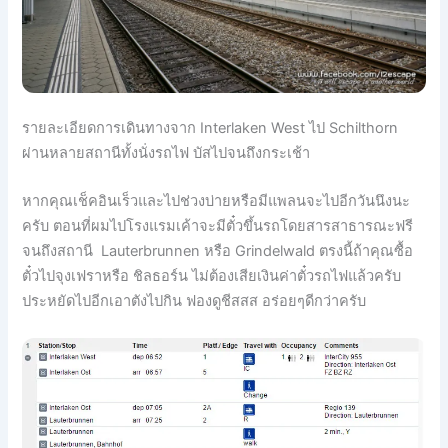
รายละเอียดการเดินทางจาก Interlaken West ไป Schilthorn
ผ่านหลายสถานีทั้งนั่งรถไฟ บัสไปจนถึงกระเช้า
หากคุณเช็คอินเร็วและไปช่วงบ่ายหรือมีแพลนจะไปอีกวันนึงนะ
ครับ ตอนที่ผมไปโรงแรมเค้าจะมีตั๋วขึ้นรถโดยสารสาธารณะฟรี
จนถึงสถานี Lauterbrunnen หรือ Grindelwald ตรงนี้ถ้าคุณซื้อ
ตั๋วไปจุงเฟราหรือ ชิลธอร์น ไม่ต้องเสียเงินค่าตั๋วรถไฟแล้วครับ
ประหยัดไปอีกเอาตังไปกิน ฟองดูชีสสส อร่อยๆดีกว่าครับ