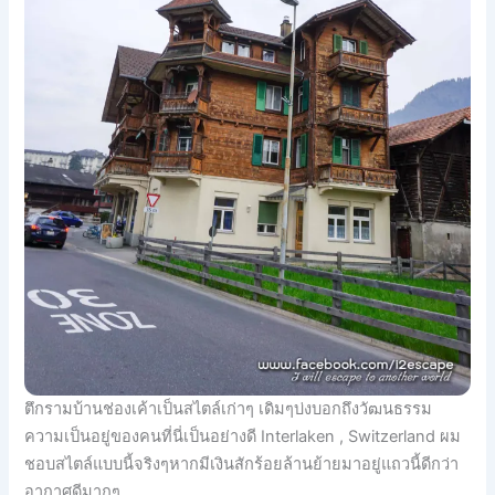
ตึกรามบ้านช่องเค้าเป็นสไตล์เก่าๆ เดิมๆบ่งบอกถึงวัฒนธรรม
ความเป็นอยู่ของคนที่นี่เป็นอย่างดี Interlaken , Switzerland ผม
ชอบสไตล์แบบนี้จริงๆหากมีเงินสักร้อยล้านย้ายมาอยู่แถวนี้ดีกว่า
อากาศดีมากๆ