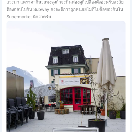
แวะมา แต่ราคาก็นะแพงจุงถ้าจะกินฟองดูก็เปลืองตังอ่ะครับสงสัย
ต้องกลับไปกิน Subway คงจะดีกว่าถูกหน่อยไม่ก็ไปซื้อของกินใน
Supermarket ดีกว่าครับ