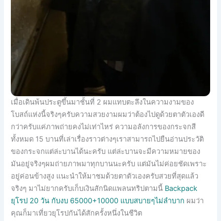
เมื่อเดินพ้นประตูขึ้นมาชั้นที่ 2 ผมแทบตะลึงในความงามของ
โบสถ์แห่งนี้จริงๆครับความสวยงามผมว่าต้องไปดูด้วยตาตัวเองดี
กว่าครับแค่ภาพถ่ายคงไม่เท่าไหร่ ความอลังการของกระจกสี
ทั้งหมด 15 บานที่เล่าเรื่องราวต่างๆเราสามารถไปยืนอ่านประวัติ
ของกระจกแต่ล่ะบานได้นะครับ แต่ล่ะบานจะมีความหมายของ
มันอยู่จริงๆผมถ่ายภาพมาทุกบานนะครับ แต่มันไม่ค่อยชัดเพราะ
อยู่ค่อนข้างสูง แนะนำให้มาชมด้วยตาตัวเองครับสวยที่สุดแล้ว
จริงๆ มาไม่ยากครับเก็บเงินสักนิดแพลนทริปตามนี้
Backpack
ยุโรป 20 วัน กับงบ 65000+10000 แบบสบายๆไม่ลำบาก
ผมว่า
คุณก็มาเที่ยวยุโรปกันได้สักครั้งหนึ่งในชีวิต