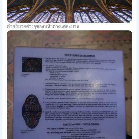
คำอธิบายต่างๆของหน้าต่างแต่ล่ะบาน