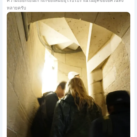
ความเยือกเย็นเก่าแก่ของสมัยยุโรปโบราณในยุคของอัศวินทั้ง
หลายครับ