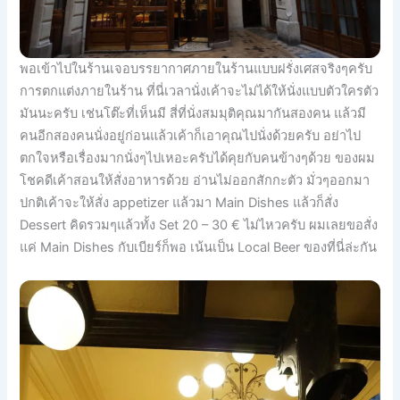
พอเข้าไปในร้านเจอบรรยากาศภายในร้านแบบฝรั่งเศสจริงๆครับ
การตกแต่งภายในร้าน ที่นี่เวลานั่งเค้าจะไม่ได้ให้นั่งแบบตัวใครตัว
มันนะครับ เช่นโต๊ะที่เห็นมี สี่ที่นั่งสมมุติคุณมากันสองคน แล้วมี
คนอีกสองคนนั่งอยู่ก่อนแล้วเค้าก็เอาคุณไปนั่งด้วยครับ อย่าไป
ตกใจหรือเรื่องมากนั่งๆไปเหอะครับได้คุยกับคนข้างๆด้วย ของผม
โชคดีเค้าสอนให้สั่งอาหารด้วย อ่านไม่ออกสักกะตัว มั่วๆออกมา
ปกติเค้าจะให้สั่ง appetizer แล้วมา Main Dishes แล้วก็สั่ง
Dessert คิดรวมๆแล้วทั้ง Set 20 – 30 € ไม่ไหวครับ ผมเลยขอสั่ง
แค่ Main Dishes กับเบียร์ก็พอ เน้นเป็น Local Beer ของที่นี่ล่ะกัน