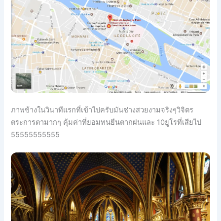
ภาพข้างในวินาทีแรกที่เข้าไปครับมันช่างสวยงามจริงๆวิจิตร
ตระการตามากๆ คุ้มค่าที่ยอมทนยืนตากฝนและ 10ยูโรที่เสียไป
55555555555