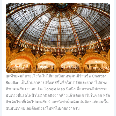
สุดท้ายผมก็หาอะไรกินไม่ได้เลยเปิดเนตดูมันมีร้านชื่อ Chartier
Bouillon เป็นร้านอาหารฝรั่งเศสขึ้นชื่อในปารีสและราคาไม่แพง
ด้วยนะครับ เราเลยเปิด Google Map นิดนึงเพื่อหาทางไปเพราะ
มันต้องขึ้นรถไฟฟ้าไปอีกนิดนึงจากห้างแล้วเดินเข้าไปในซอย หรือ
ถ้าเดินไหวก็เดินไปนะครับ 2 สถานีเท่านั้นเดินเล่นชิลๆแต่ตอนนั้น
ฝนมันตกผมเลยต้องนั่งรถไฟฟ้าไปง่ายกว่าครับ