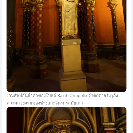
งานศิลป์อันล้ำค่าของโบสถ์ Saint-Chapelle จำติดตาจริงๆถึง
ความสวยงามของช่างและจิตรกรสมัยเก่า