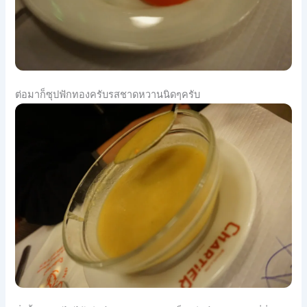
ต่อมาก็ซุปฟักทองครับรสชาดหวานนิดๆครับ