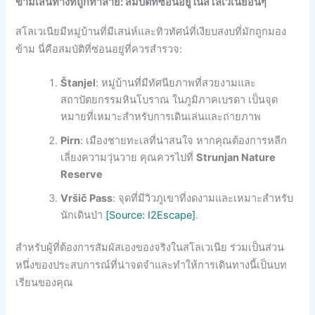
ข้ามเส้นทางที่ถูกทำลาย: สมบัติที่ซ่อนอยู่ในสโลเวเนียอื่นๆ
สโลเวเนียมีหมู่บ้านที่มีเสน่ห์และทิวทัศน์ที่เงียบสงบที่มักถูกมอง
ข้าม นี่คือสมบัติที่ซ่อนอยู่ที่ควรสำรวจ:
Štanjel
: หมู่บ้านที่มีทัศนียภาพที่สวยงามและ
สถาปัตยกรรมหินโบราณ ในภูมิภาคเบรดา เป็นจุด
หมายที่เหมาะสำหรับการเดินเล่นและถ่ายภาพ
Pirn
: เมืองชายทะเลที่น่าสนใจ หากคุณต้องการหลีก
เลี่ยงความวุ่นวาย คุณควรไปที่
Strunjan Nature
Reserve
Vršič Pass
: จุดที่มีวิวภูเขาที่งดงามและเหมาะสำหรับ
นักเดินป่า
[Source: I2Escape]
.
สำหรับผู้ที่ต้องการสัมผัสเองของจริงในสโลเวเนีย ร่วมเป็นส่วน
หนึ่งของประสบการณ์ที่น่าจดจำและทำให้การเดินทางนี้เป็นบท
เรียนของคุณ