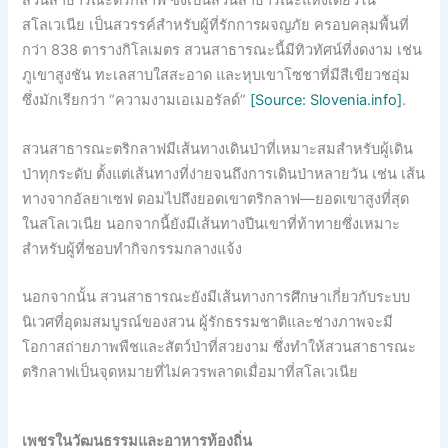
สวนสาธารณะตริกลาฟ ซึ่งเป็นสวนสาธารณะแห่งเดียวใน
สโลเวเนีย เป็นสวรรค์สำหรับผู้ที่รักการผจญภัย ครอบคลุมพื้นที่
กว่า 838 ตารางกิโลเมตร สวนสาธารณะนี้มีทิวทัศน์ที่งดงาม เช่น
ภูเขาสูงชัน ทะเลสาบใสสะอาด และหุบเขาโซชาที่มีสีเขียวชอุ่ม
ซึ่งมักเรียกว่า “ความงามเอเมอรัลด์”
[Source: Slovenia.info]
.
สวนสาธารณะตริกลาฟมีเส้นทางเดินป่าที่เหมาะสมสำหรับผู้เดิน
ป่าทุกระดับ ตั้งแต่เส้นทางที่ง่ายจนถึงการเดินป่าหลายวัน เช่น เส้น
ทางจากอัลยาเซฟ ดอมไปถึงยอดเขาตริกลาฟ—ยอดเขาสูงที่สุด
ในสโลเวเนีย นอกจากนี้ยังมีเส้นทางปีนเขาที่ท้าทายซึ่งเหมาะ
สำหรับผู้ที่ชอบทำกิจกรรมกลางแจ้ง
นอกจากนั้น สวนสาธารณะยังมีเส้นทางการศึกษาเกี่ยวกับระบบ
นิเวศที่อุดมสมบูรณ์ของสวน ผู้รักธรรมชาติและช่างภาพจะมี
โอกาสถ่ายภาพพืชและสัตว์ป่าที่สวยงาม ซึ่งทำให้สวนสาธารณะ
ตริกลาฟเป็นจุดหมายที่ไม่ควรพลาดเมื่อมาที่สโลเวเนีย
เพชรในวัฒนธรรมและอาหารท้องถิ่น