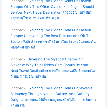
Pingback:
Exploring The Hidden Gems Of Eastern
Europe: Why This Often-Overlooked Region Should
Be Your Next Travel Destination สำรวจอัญมณีที่ซ่อน
อยู่ของยุโรปตะวันออก: ทำไมภูม
Pingback:
Exploring The Hidden Gems Of Eastern
Europe: Uncovering The Best Destinations Off The
Beaten Path สำรวจเพชรนิลจินดาในยุโรปตะวันออก: ค้น
พบจุดหมายที่ดีที
Pingback:
Unveiling The Mystical Charms Of
Slovenia: Why This Hidden Gem Should Be Your
Next Travel Destination การเปิดเผยเสน่ห์ลึกลับของสโล
วีเนีย: ทำไมอัญมณีที่ซ่อ
Pingback:
Exploring The Hidden Gems Of Slovenia:
A Journey Through Nature, Culture, And Culinary
Delights ค้นพบสมบัติที่ซ่อนอยู่ของสโลวีเนีย: การเดินทาง
ผ่านธรรม