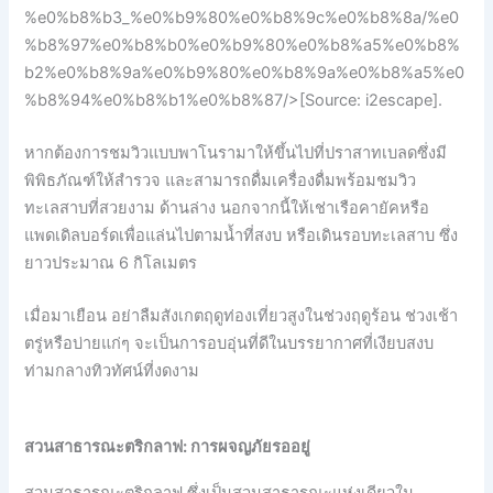
%e0%b8%b3_%e0%b9%80%e0%b8%9c%e0%b8%8a/%e0
%b8%97%e0%b8%b0%e0%b9%80%e0%b8%a5%e0%b8%
b2%e0%b8%9a%e0%b9%80%e0%b8%9a%e0%b8%a5%e0
%b8%94%e0%b8%b1%e0%b8%87/>[Source: i2escape].
หากต้องการชมวิวแบบพาโนรามาให้ขึ้นไปที่ปราสาทเบลดซึ่งมี
พิพิธภัณฑ์ให้สำรวจ และสามารถดื่มเครื่องดื่มพร้อมชมวิว
ทะเลสาบที่สวยงาม ด้านล่าง นอกจากนี้ให้เช่าเรือคายัคหรือ
แพดเดิลบอร์ดเพื่อแล่นไปตามน้ำที่สงบ หรือเดินรอบทะเลสาบ ซึ่ง
ยาวประมาณ 6 กิโลเมตร
เมื่อมาเยือน อย่าลืมสังเกตฤดูท่องเที่ยวสูงในช่วงฤดูร้อน ช่วงเช้า
ตรู่หรือบ่ายแก่ๆ จะเป็นการอบอุ่นที่ดีในบรรยากาศที่เงียบสงบ
ท่ามกลางทิวทัศน์ที่งดงาม
สวนสาธารณะตริกลาฟ: การผจญภัยรออยู่