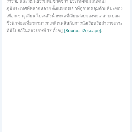
ร่ำรวย และวัฒนธรรมที่มีชีวิตชีวา ประเทศที่มีเสน่ห์นี้มี
ภูมิประเทศที่หลากหลาย ตั้งแต่ยอดเขาที่ถูกปกคลุมด้วยหิมะของ
เทือกเขาจูเลียน ไปจนถึงน้ำทะเลที่เงียบสงบของทะเลสาบเบลด
ซึ่งนักท่องเที่ยวสามารถเพลิดเพลินกับการนั่งเรือหรือสำรวจเกาะ
ที่มีโบสถ์ในศตวรรษที่ 17 ตั้งอยู่
[Source: i2escape]
.