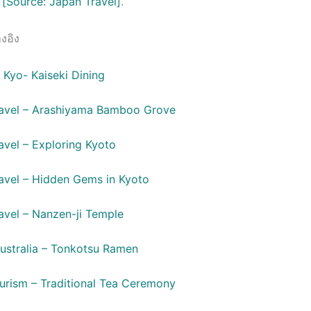
ข
[Source: Japan Travel]
.
งอิง
 Kyo- Kaiseki Dining
avel – Arashiyama Bamboo Grove
avel – Exploring Kyoto
avel – Hidden Gems in Kyoto
avel – Nanzen-ji Temple
ustralia – Tonkotsu Ramen
urism – Traditional Tea Ceremony