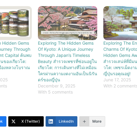
e Hidden Gems
Exploring The Hidden Gems
Exploring The E
Journey Through
Of Kyoto: A Unique Journey
Charms Of Kyoto
nt Capital ค้นพบ
Through Japan’s Timeless
Hidden Gems Awa
ร้นของเกียวโต:
Beauty สำรวจเพชรที่ซ่อนอยู่ใน
สำรวจเสน่ห์ที่มีม
เมืองหลวงโบราณ
เกียวโต: การเดินทางที่ไม่เหมือน
วโต: เพชรเม็ดงามท
ใครผ่านความงดงามอันเป็นนิรัน
ญี่ปุ่นรอคุณอยู่!
2025
ดร์ของญี่ปุ่น
June 17, 2025
ents
December 9, 2025
With 2 comment
With 5 comments
ok
X (Twitter)
LinkedIn
More