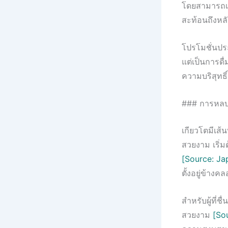
โดยสามารถเข้
สะท้อนถึงห
โปรโมชั่นประ
แต่เป็นการดื
ความบริสุทธ
### การหลบห
เกียวโตมีเส
สวยงาม เริ่ม
[Source: Ja
ตั้งอยู่ข้า
สำหรับผู้ที่ช
สวยงาม
[So