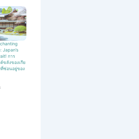
nchanting
: Japan’s
it! การ
นต์ขลังของเกีย
ี่ซ่อนอยู่ของ
s