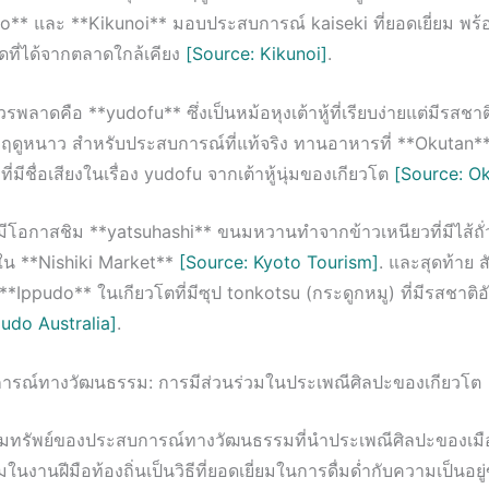
o** และ **Kikunoi** มอบประสบการณ์ kaiseki ที่ยอดเยี่ยม พร้อ
ดที่ได้จากตลาดใกล้เคียง
[Source: Kikunoi]
.
ควรพลาดคือ **yudofu** ซึ่งเป็นหม้อหุงเต้าหู้ที่เรียบง่ายแต่มีรสชา
ฤดูหนาว สำหรับประสบการณ์ที่แท้จริง ทานอาหารที่ **Okutan** ซ
ี่มีชื่อเสียงในเรื่อง yudofu จากเต้าหู้นุ่มของเกียวโต
[Source: O
งมีโอกาสชิม **yatsuhashi** ขนมหวานทำจากข้าวเหนียวที่มีไส้ถั
น **Nishiki Market**
[Source: Kyoto Tourism]
. และสุดท้าย 
**Ippudo** ในเกียวโตที่มีซุป tonkotsu (กระดูกหมู) ที่มีรสชาติอ
pudo Australia]
.
ารณ์ทางวัฒนธรรม: การมีส่วนร่วมในประเพณีศิลปะของเกียวโต
ขุมทรัพย์ของประสบการณ์ทางวัฒนธรรมที่นำประเพณีศิลปะของเมืองน
ในงานฝีมือท้องถิ่นเป็นวิธีที่ยอดเยี่ยมในการดื่มด่ำกับความเป็นอยู่