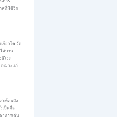
ป็นการ
ี่มีชีวิต
เกียวโต วัด
กไม้บาน
ฮอิโงะ
บ เหมาะแก่
สะท้อนถึง
เป็นมื้อ
อาหารเช่น