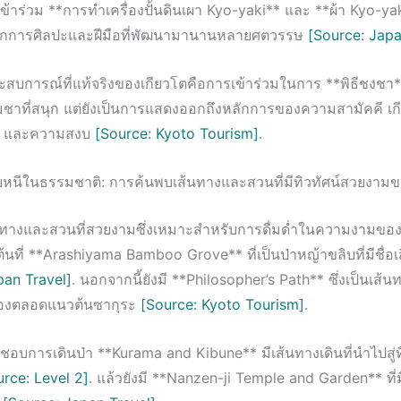
าร่วม **การทำเครื่องปั้นดินเผา Kyo-yaki** และ **ผ้า Kyo-yaki
ลักการศิลปะและฝีมือที่พัฒนามานานหลายศตวรรษ
[Source: Japa
สบการณ์ที่แท้จริงของเกียวโตคือการเข้าร่วมในการ **พิธีชงชา** 
่มชาที่สนุก แต่ยังเป็นการแสดงออกถึงหลักการของความสามัคคี เก
ิ์ และความสงบ
[Source: Kyoto Tourism]
.
นีในธรรมชาติ: การค้นพบเส้นทางและสวนที่มีทิวทัศน์สวยงามข
้นทางและสวนที่สวยงามซึ่งเหมาะสำหรับการดื่มด่ำในความงามของ
ต้นที่ **Arashiyama Bamboo Grove** ที่เป็นป่าหญ้าขลิบที่มีชื่อเ
pan Travel]
. นอกจากนี้ยังมี **Philosopher’s Path** ซึ่งเป็นเส้นท
งคลองตลอดแนวต้นซากุระ
[Source: Kyoto Tourism]
.
ื่นชอบการเดินป่า **Kurama and Kibune** มีเส้นทางเดินที่นำไปสู่ทิ
urce: Level 2]
. แล้วยังมี **Nanzen-ji Temple and Garden** ที่