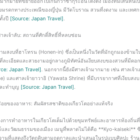
กมายที่ขยายออกไปเกินกว่าซากุระอันโด่งดัง เมืองที่มีเสน่ห์นี้เ
รดกทางประเพณีของญี่ปุ่น มีวัดโบราณ สวนที่งดงาม และเทศกาลท
ั้งปี
[Source: Japan Travel]
.
เจ้าลับ: สถานที่ศักดิ์สิทธิ์ที่หลบซ่อน
สงบที่ฮาโทรน (Honen-in) ซึ่งเป็นหนึ่งในวัดที่มักถูกมองข้ามใน
ะที่ละเอียดและสวยงามอยู่กลางภูมิทัศน์อันเงียบสงบของสวนที่มีดอ
ce: Japan Travel]
. นอกจากนี้ยังมีศาลเจ้ามากมาย เช่น ศาลเจ้าเ
e) และศาลเจ้ายาวาอิ (Yawata Shrine) ที่มีบรรยากาศที่เงียบสง
และทำบุญ
[Source: Japan Travel]
.
อยของอาหาร: สัมผัสรสชาติของเกียวโตอย่างแท้จริง
การทำอาหารในเกียวโตเต็มไปด้วยขุมทรัพย์และอาหารท้องถิ่นที่
์และวัฒนธรรมของเมือง เมนูที่พลาดไม่ได้คือ **Kyo-kaiseki** ซึ่ง
นที่แสดงถึงวัตถุดิบตามฤดูกาลและนำเสนอในรูปแบบศิลปะ ร้าน