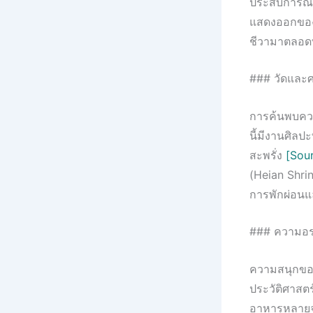
ประสบการณ์มา
แสดงออกของม
ชีวามาตลอดท
### วัดและศาล
การค้นพบความ
นี้มีงานศิลป
สะพรั่ง
[Sour
(Heian Shrin
การพักผ่อน
### ความอร่
ความสนุกของ
ประวัติศาสตร
อาหารหลายจา