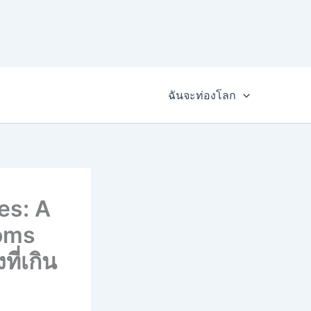
ฉันจะท่องโลก
es: A
oms
ี่เกิน