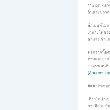
**Gion Kary
ถิ่นและปลาส
อีกเมนูที่ไม่
เฉพาะในช่วง
อาหารเก่าแก่ท
นอกจากนี้ยั
ตามแผงขายใ
ของราเมนที่ 
[Source: Ip
### ประสบก
เกียวโตเป็น
การมีส่วนร่วม