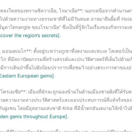
น่าหลงใหลของทรานซิลวาเนีย, โรมาเนีย**: นอกเหนือจากตำนานดร
มไปด้วยความงามทางธรรมชาติที่ไม่มีวันหมด อาจมายืนยิ้มที่ Hoia F
อร์มูดาไตรangle ของโรมาเนีย” ซึ่งเป็นที่รู้จักในเรื่องของกิจกรรม
cover the region’s secrets]
.
, มอนเตเนโก**: ตั้งอยู่ระหว่างภูเขาที่งดงามและทะเล โคเตอร์เป
ก ที่มีสถาปัตยกรรมที่สร้างสรรค์และประวัติศาสตร์ที่เต็มไปด้วยเร
งมีการเดินป่าขึ้นไปยังป้อมปราการเพื่อชมวิวอย่างตระการตาของอ
 Eastern European gems]
.
 โครเอเชีย**: เมืองที่มักจะถูกมองข้ามในด้านเมืองชายฝั่งที่ได้รับ
ด้วยความงามทางประวัติศาสตร์และมอบประสบการณ์ที่แท้จริงของโ
กับฝูงชน โดยมีอุทยานแห่งชาติ Krka ที่มีน้ำตกอันงดงามให้เข้าไป
dden gems throughout Europe]
.