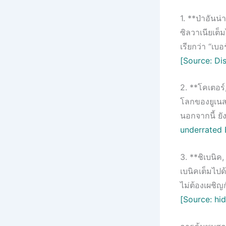
1. **ป่าอัน
ซิลวาเนียเต็
เรียกว่า “เบ
[Source: Dis
2. **โคเตอร์
โลกของยูเนสโ
นอกจากนี้ ยั
underrated
3. **ชิเบนิค,
เบนิคเต็มไป
ไม่ต้องเผชิญ
[Source: hi