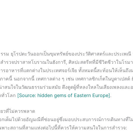
รรม ยุโรปตะวันออกเป็นขุมทรัพย์ของประวัติศาสตร์และประเพณี ที
ถสำรวจปราสาทโบราณในฮังการี, ศิลปะสตรีทที่มีชีวิตชีวาในโรมาเ
รอาหารที่แตกต่างในประเทศจอร์เจีย ทั้งหมดนี้สะท้อนให้เห็นถึง
าคนี้ นอกจากนี้ เทศกาลต่าง ๆ เช่น เทศกาลซิกเก็ตในบูดาเปสต์ ย
ี่น่าสนใจในวัฒนธรรมร่วมสมัย ดึงดูดผู้ที่หลงใหลในเสียงเพลงแล
กทั่วโลก
[Source: hidden gems of Eastern Europe]
.
ี่ยวที่ไม่ควรพลาด
กเต็มไปด้วยอัญมณีที่ซ่อนอยู่ซึ่งมอบประสบการณ์การเดินทางที่ไม
เฉพาะสถานที่สามแห่งต่อไปนี้ที่ควรให้ความสนใจในการสำรวจ: