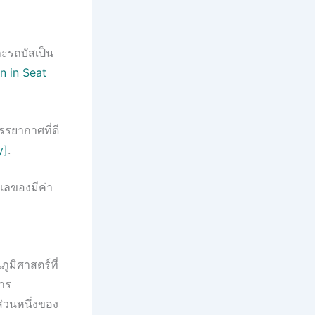
ะรถบัสเป็น
n in Seat
รยากาศที่ดี
y]
.
ูแลของมีค่า
ูมิศาสตร์ที่
าร
่วนหนึ่งของ