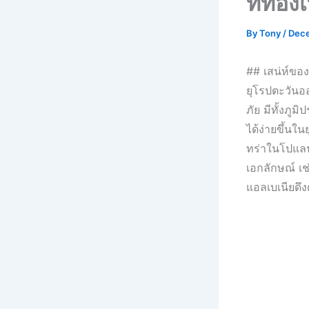
ที่ท่อ
By
Tony
/
Dece
## เสน่ห์ขอ
ยุโรปตะวันออ
ภัย มีทั้งภู
ได้ง่ายขึ้นใน
ทร่าในโปแลนด
เอกลักษณ์ เช่
แอลเบเนียดึง