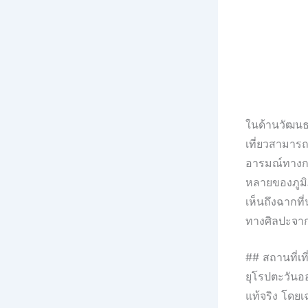
ในด้านวัฒนธ
เที่ยวสามาร
อารมณ์ทางกา
หลายของภูมิภ
เห็นถึงฉากท
ทางศิลปะจา
## สถานที่เท
ยุโรปตะวันออ
แท้จริง โดย