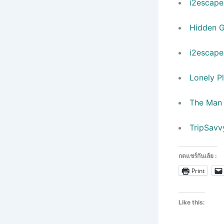
i2escape
Hidden G
i2escape
Lonely P
The Man 
TripSavv
กดแชร์กันเล้ย :
Print
Like this: