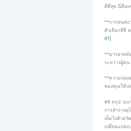
ดีที่สุด นี่คื
**การขนส่ง:
ตัวเลือกที่ด
61]
.
**มารยาทท้อ
ระหว่างผู้ค
**ความปลอดภั
ของคุณให้ป
## สรุป: อ
การสำรวจยุโร
เต็มไปด้วย
เปลี่ยนแปลง