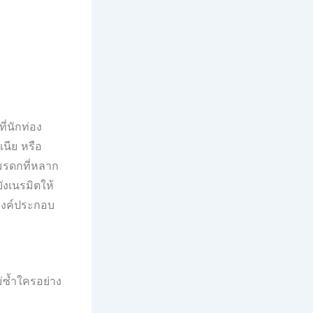
่นักท่อง
นีย หรือ
มรดกที่หลาก
ังเนรมิตให้
ะองค์ประกอบ
่ซ้ำใครอย่าง