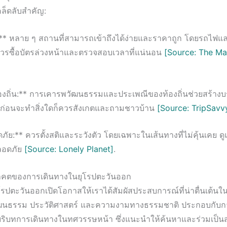
อเคล็ดลับสำคัญ:
** หลาย ๆ สถานที่สามารถเข้าถึงได้ง่ายและราคาถูก โดยรถไฟแล
ี ควรซื้อบัตรล่วงหน้าและตรวจสอบเวลาที่แน่นอน
[Source: The Ma
งถิ่น:** การเคารพวัฒนธรรมและประเพณีของท้องถิ่นช่วยสร้างบร
น ก่อนจะทำสิ่งใดก็ควรสังเกตและถามชาวบ้าน
[Source: TripSavv
ย:** ควรตั้งสติและระวังตัว โดยเฉพาะในเส้นทางที่ไม่คุ้นเคย ด
ลอดภัย
[Source: Lonely Planet]
.
นาคตของการเดินทางในยุโรปตะวันออก
ปตะวันออกเปิดโอกาสให้เราได้สัมผัสประสบการณ์ที่น่าตื่นเต้นในภ
วัฒนธรรม ประวัติศาสตร์ และความงามทางธรรมชาติ ประกอบกับก
บริบทการเดินทางในทศวรรษหน้า ซึ่งแนะนำให้ค้นหาและร่วมเป็นส