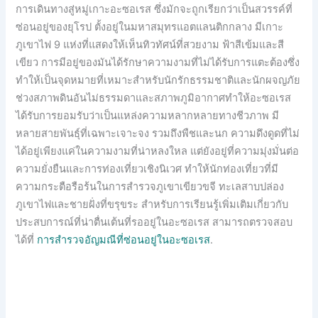
การเดินทางสู่หมู่เกาะอะซอเรส ซึ่งมักจะถูกเรียกว่าเป็นสวรรค์ที่
ซ่อนอยู่ของยุโรป ตั้งอยู่ในมหาสมุทรแอตแลนติกกลาง มีเกาะ
ภูเขาไฟ 9 แห่งที่แสดงให้เห็นทิวทัศน์ที่สวยงาม ฟ้าสีเข้มและสี
เขียว การมีอยู่ของมันได้รักษาความงามที่ไม่ได้รับการแตะต้องซึ่ง
ทำให้เป็นจุดหมายที่เหมาะสำหรับนักรักธรรมชาติและนักผจญภัย
ช่วงสภาพดินอันไม่ธรรมดาและสภาพภูมิอากาศทำให้อะซอเรส
ได้รับการยอมรับว่าเป็นแหล่งความหลากหลายทางชีวภาพ มี
หลายสายพันธุ์ที่เฉพาะเจาะจง รวมถึงพืชและนก ความดึงดูดที่ไม่
ได้อยู่เพียงแค่ในความงามที่น่าหลงใหล แต่ยังอยู่ที่ความมุ่งมั่นต่อ
ความยั่งยืนและการท่องเที่ยวเชิงนิเวศ ทำให้นักท่องเที่ยวที่มี
ความกระตือรือร้นในการสำรวจภูเขาเขียวขจี ทะเลสาบปล่อง
ภูเขาไฟและชายฝั่งที่ขรุขระ สำหรับการเรียนรู้เพิ่มเติมเกี่ยวกับ
ประสบการณ์ที่น่าตื่นเต้นที่รออยู่ในอะซอเรส สามารถตรวจสอบ
ได้ที่
การสำรวจอัญมณีที่ซ่อนอยู่ในอะซอเรส
.