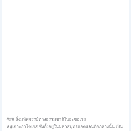
### สิ่งมหัศจรรย์ทางธรรมชาติในอะซอเรส
หมู่เกาะอาโซเรส ซึ่งตั้งอยู่ในมหาสมุทรแอตแลนติกกลางนั้น เป็น