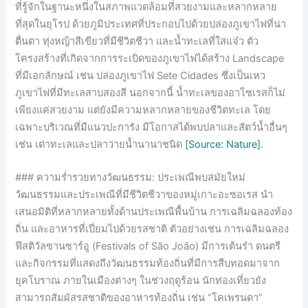
ที่รู้จักในฐานะหนึ่งในสภาพแวดล้อมที่สวยงามและหลากหลาย
ที่สุดในยุโรป ด้วยภูมิประเทศที่ประกอบไปด้วยปล่องภูเขาไฟที่น่า
ตื่นตา ทุ่งหญ้าสีเขียวที่มีชีวิตชีวา และน้ำทะเลที่ใสแจ๋ว ตัว
โครงสร้างที่เกิดจากการระเบิดของภูเขาไฟได้สร้าง Landscape
ที่มีเอกลักษณ์ เช่น ปล่องภูเขาไฟ Sete Cidades ซึ่งเป็นเหว
ภูเขาไฟที่มีทะเลสาบสองสี นอกจากนี้ น้ำทะเลของอาโซเรสก็ไม่
เพียงแค่สวยงาม แต่ยังมีความหลากหลายของชีวิตทะเล โดย
เฉพาะบริเวณที่มีแนวปะการัง มีโอกาสได้พบปลาและสัตว์น้ำอื่นๆ
เช่น เต่าทะเลและปลาว่ายน้ำนานาชนิด
[Source: Nature]
.
### ความร่ำรวยทางวัฒนธรรม: ประเพณีพบสมัยใหม่
วัฒนธรรมและประเพณีที่มีชีวิตชีวาของหมู่เกาะอะซอเรส นำ
เสนอมิติที่หลากหลายทั้งด้านประเพณีพื้นบ้าน การเฉลิมฉลองท้อง
ถิ่น และอาหารที่เปี่ยมไปด้วยรสชาติ ตัวอย่างเช่น การเฉลิมฉลอง
ฟีสติวัลซานซาร์อู (Festivals of São João) มีการเต้นรำ ดนตรี
และกิจกรรมที่แสดงถึงวัฒนธรรมท้องถิ่นที่มีการสืบทอดมาจาก
ยุคโบราณ ภายในเมืองต่างๆ ในช่วงฤดูร้อน นักท่องเที่ยวยัง
สามารถสัมผัสรสชาติของอาหารท้องถิ่น เช่น “โคเพรนดา”