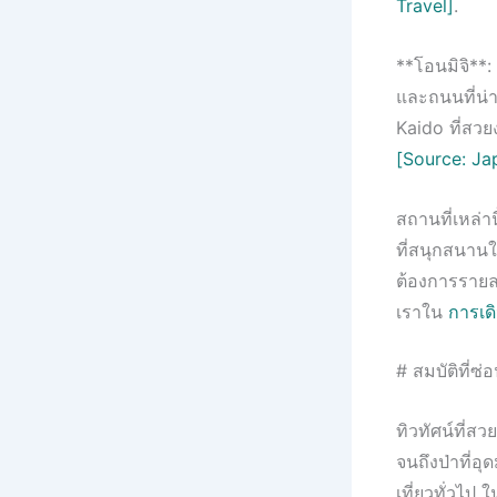
Travel]
.
**โอนมิจิ**: 
และถนนที่น่า
Kaido ที่สว
[Source: Ja
สถานที่เหล่
ที่สนุกสนานให
ต้องการรายละ
เราใน
การเดิ
# สมบัติที่ซ่
ทิวทัศน์ที่ส
จนถึงป่าที่อ
เที่ยวทั่วไป