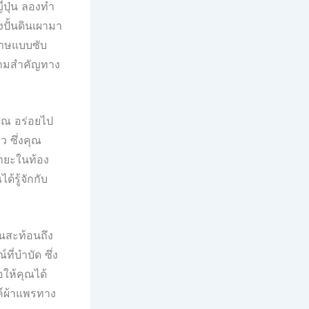
่ปุ่น ลองทำ
องปั้นดินเผามา
ดาษแบบซับ
ความสำคัญทาง
คุณ อร่อยไป
ว ซึ่งคุณ
ายะในท้อง
้รู้จักกับ
นสะท้อนถึง
ี่บำบัด ซึ่ง
ให้คุณได้
รค์ผ้าแพรทาง