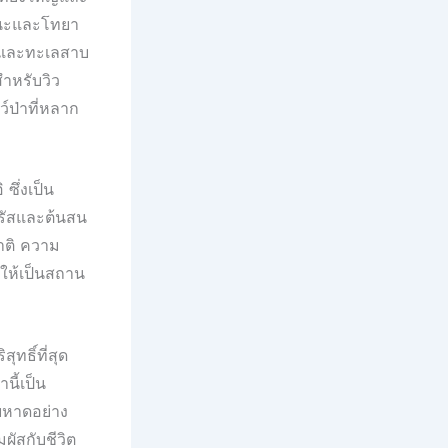
าโนะและโทยา
ส และทะเลสาบ
สำหรับวิว
ว์ป่าที่หลาก
ซึ่งเป็น
รัสและต้นสน
ชาติ ความ
ำให้เป็นสถาน
ทธิ์ที่สุด
นี้เป็น
ายหาดอย่าง
ัสกับชีวิต