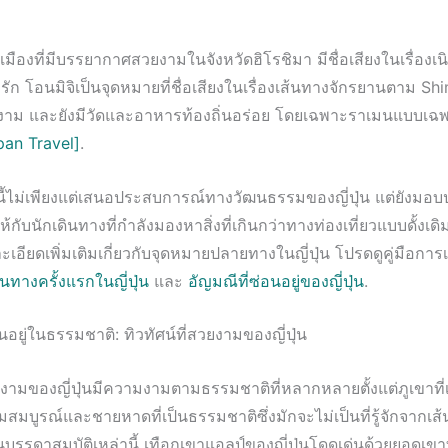
เมืองที่มีบรรยากาศสวยงามในจังหวัดฮิโรชิมา มีชื่อเสียงในเรื่องเนิ
รัก โอนมิจิเป็นจุดหมายที่ชื่อเสียงในเรื่องเส้นทางจักรยานตาม S
ยงาม และยังมีวัดและอาหารท้องถิ่นอร่อย โดยเฉพาะราเมนแบบเฉพ
pan Travel]
.
านี้ไม่เพียงแต่เสนอประสบการณ์ทางวัฒนธรรมของญี่ปุ่น แต่ยังม
้กับนักเดินทางที่กำลังมองหาสิ่งที่เกินกว่าทางท่องเที่ยวแบบดั้งเด
เอียดเพิ่มเติมเกี่ยวกับจุดหมายปลายทางในญี่ปุ่น โปรดดูคู่มือกา
นทางครั้งแรกในญี่ปุ่น
และ
อัญมณีที่ซ่อนอยู่ของญี่ปุ่น
.
อนอยู่ในธรรมชาติ: ทิวทัศน์ที่สวยงามของญี่ปุ่น
วยงามของญี่ปุ่นมีความงามตามธรรมชาติที่หลากหลายตั้งแต่ภูเขาที
ุดมสมบูรณ์และชายหาดที่เป็นธรรมชาติซึ่งมักจะไม่เป็นที่รู้จักจากเส
 ในบรรดาสมบัติเหล่านี้ เทือกเขาแอลป์ของญี่ปุ่นโดดเด่นด้วยยอดเขาท