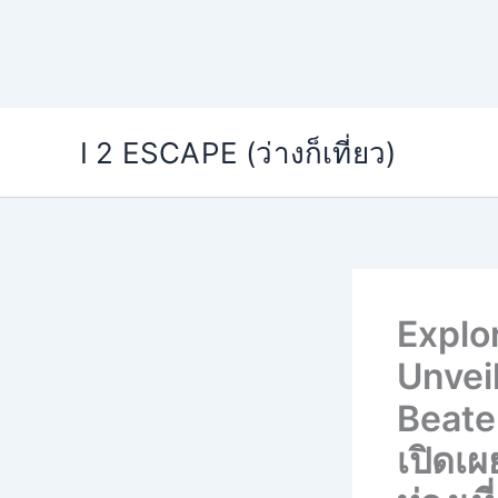
Skip
I 2 ESCAPE (ว่างก็เที่ยว)
to
content
Explo
Unvei
Beaten
เปิดเ