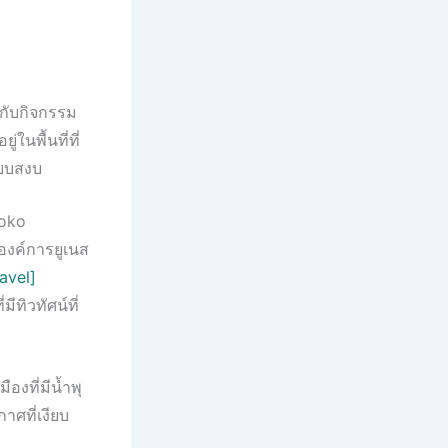
สกับกิจกรรม
่ในพื้นที่ที่
ียบสงบ
toko
กองค์การยูเนส
avel]
ีทิวทัศน์ที่
องที่มีน้ำพุ
าศที่เงียบ