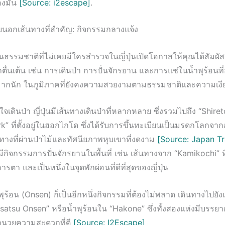
องมัน
[Source: i2escape]
.
นอกเส้นทางที่สำคัญ: กิจกรรมกลางแจ้ง
ธรรมชาติที่ไม่เคยมีใครสำรวจในญี่ปุ่นเปิดโอกาสให้คุณได้สัมผั
าตื่นเต้น เช่น การเดินป่า การปั่นจักรยาน และการแช่ในน้ำพุร้อนที่อยู
มากนัก ในภูมิภาคที่ยังคงความสวยงามตามธรรมชาติและความเง
นใจเดินป่า ญี่ปุ่นมีเส้นทางเดินป่าที่หลากหลาย ซึ่งรวมไปถึง “Shire
k” ที่ตั้งอยู่ในฮอกไกโด ซึ่งได้รับการขึ้นทะเบียนเป็นมรดกโลกจา
ทางที่ผ่านป่าไม้และทัศนียภาพหุบเขาที่งดงาม
[Source: Japan Tr
ีกิจกรรมการปั่นจักรยานในพื้นที่ เช่น เส้นทางจาก “Kamikochi” ที่ม
ตา และเป็นหนึ่งในจุดพักผ่อนที่ดีที่สุดของญี่ปุ่น
ร้อน (Onsen) ก็เป็นอีกหนึ่งกิจกรรมที่ต้องไม่พลาด เดินทางไปยังเมื
usatsu Onsen” หรือน้ำพุร้อนใน “Hakone” ซึ่งทั้งสองแห่งมีบรรยาก
ำนวยความสะดวกที่ดี
[Source: I2Escape]