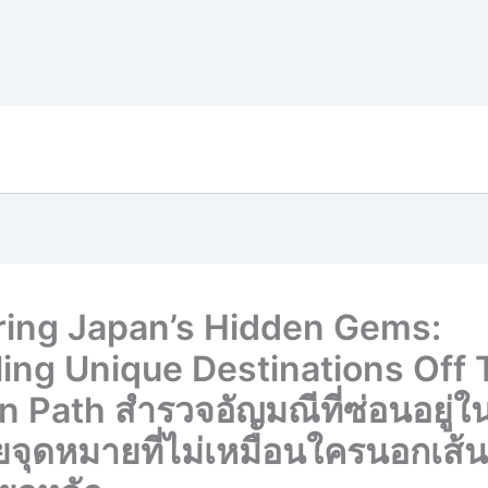
ring Japan’s Hidden Gems:
ling Unique Destinations Off
 Path สำรวจอัญมณีที่ซ่อนอยู่ในญี
ผยจุดหมายที่ไม่เหมือนใครนอกเส้