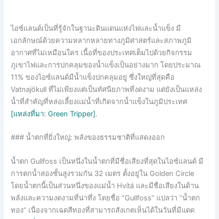
ไอซ์แลนด์เป็นที่รู้จักในฐานะดินแดนแห่งไฟและน้ำแข็ง มี
เอกลักษณ์ด้วยความหลากหลายทางภูมิศาสตร์และสภาพภูมิ
อากาศที่ไม่เหมือนใคร เนื้อที่ของประเทศเต็มไปด้วยกิจกรรม
ภูเขาไฟและการปกคลุมของน้ำแข็งเป็นอย่างมาก โดยประมาณ
11% ของไอซ์แลนด์มีน้ำแข็งปกคลุมอยู่ ซึ่งใหญ่ที่สุดคือ
Vatnajökull ที่ไม่เพียงแต่เป็นทัศนียภาพที่งดงาม แต่ยังเป็นแหล่ง
น้ำที่สำคัญที่หล่อเลี้ยงแม่น้ำที่เกิดจากน้ำแข็งในภูมิประเทศ
[แหล่งที่มา: Green Tripper]
.
### น้ำตกที่ยิ่งใหญ่: พลังของธรรมชาติที่แสดงออก
น้ำตก Gullfoss เป็นหนึ่งในน้ำตกที่มีชื่อเสียงที่สุดในไอซ์แลนด์ มี
การตกน้ำสองชั้นสูงรวมกัน 32 เมตร ตั้งอยู่ใน Golden Circle
โดยน้ำตกนี้เป็นส่วนหนึ่งของแม่น้ำ Hvítá และมีชื่อเสียงในด้าน
พลังและความงดงามที่น่าทึ่ง โดยชื่อ “Gullfoss” แปลว่า “น้ำตก
ทอง” เนื่องจากเฉดสีทองที่สามารถสังเกตเห็นได้ในวันที่มีแดด