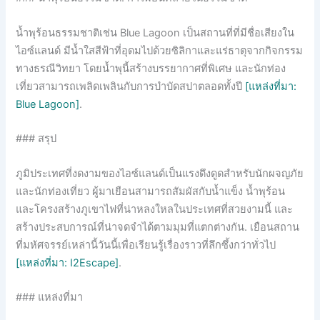
น้ำพุร้อนธรรมชาติเช่น Blue Lagoon เป็นสถานที่ที่มีชื่อเสียงใน
ไอซ์แลนด์ มีน้ำใสสีฟ้าที่อุดมไปด้วยซิลิกาและแร่ธาตุจากกิจกรรม
ทางธรณีวิทยา โดยน้ำพุนี้สร้างบรรยากาศที่พิเศษ และนักท่อง
เที่ยวสามารถเพลิดเพลินกับการบำบัดสปาตลอดทั้งปี
[แหล่งที่มา:
Blue Lagoon]
.
### สรุป
ภูมิประเทศที่งดงามของไอซ์แลนด์เป็นแรงดึงดูดสำหรับนักผจญภัย
และนักท่องเที่ยว ผู้มาเยือนสามารถสัมผัสกับน้ำแข็ง น้ำพุร้อน
และโครงสร้างภูเขาไฟที่น่าหลงใหลในประเทศที่สวยงามนี้ และ
สร้างประสบการณ์ที่น่าจดจำได้ตามมุมที่แตกต่างกัน. เยือนสถาน
ที่มหัศจรรย์เหล่านี้วันนี้เพื่อเรียนรู้เรื่องราวที่ลึกซึ้งกว่าทั่วไป
[แหล่งที่มา: I2Escape]
.
### แหล่งที่มา