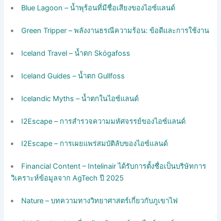
Blue Lagoon – น้ำพุร้อนที่มีชื่อเสียงของไอซ์แลนด์
Green Tripper – พลังงานธรณีความร้อน: ข้อดีและการใช้งาน
Iceland Travel – น้ำตก Skógafoss
Iceland Guides – น้ำตก Gullfoss
Icelandic Myths – น้ำตกในไอซ์แลนด์
I2Escape – การสำรวจความมหัศจรรย์ของไอซ์แลนด์
I2Escape – การเผยแพร่สมบัติลับของไอซ์แลนด์
Financial Content – Intelinair ได้รับการตั้งชื่อเป็นบริษัทการ
วิเคราะห์ข้อมูลจาก AgTech ปี 2025
Nature – บทความทางวิทยาศาสตร์เกี่ยวกับภูเขาไฟ