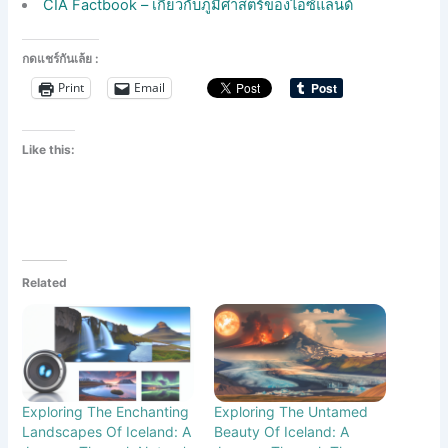
CIA Factbook – เกี่ยวกับภูมิศาสตร์ของไอซ์แลนด์
กดแชร์กันเล้ย :
Print
Email
Like this:
Related
Exploring The Enchanting
Exploring The Untamed
Landscapes Of Iceland: A
Beauty Of Iceland: A