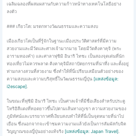
เฉลิมฉลองที่ผสมผสานกับความก้าวหน้าทางเทคโนโลยีอย่าง
ลงตัว
### เกียวโต: มรดกทางวัฒนธรรมและความสงบ
เมืองเกียวโตเป็นที่รู้จักในฐานะเมืองประวัติศาสตร์ที่มีความ
สวยงามและมีวัดและศาลเจ้ามากมาย โดยมีวัดคิงคาคุจิ (พระ
อารามทองคำ) และศาลาฟุชิมิ อินาริ ไทชะ เป็นสองจุดเด่นที่นัก
ท่องเที่ยวไม่ควรพลาด คิงคาคุจิมีสถาปัตยกรรมที่น่าทึ่ง และตั้งอยู่
ท่ามกลางสวนที่สวยงาม ซึ่งทำให้ที่นี่เปรียบเสมือนตัวอย่างของ
ความสงบและความบริสุทธิ์ในวัฒนธรรมญี่ปุ่น
[แหล่งข้อมูล:
i2escape]
.
ในขณะที่ฟุชิมิ อินาริ ไทชะ เป็นศาลเจ้าที่มีชื่อเสียงสำหรับประตู
โทริอิสีแดงที่ทอดยาวขึ้นไปตามเส้นทางภูเขา ความสวยงามของ
ภูมิทัศน์และบรรยากาศที่เงียบสงบทำให้ที่นี่เป็นจุดหมายที่น่าไป
เยือน ซึ่งนอกจากจะเข้าชมความงามแล้วยังเป็นการสัมผัสกับจิต
วิญญาณของญี่ปุ่นอย่างแท้จริง
[แหล่งข้อมูล: Japan Travel]
.