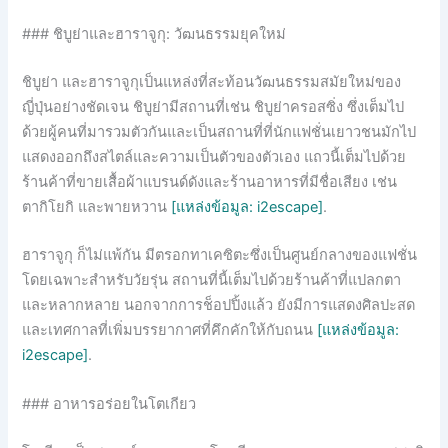
### ชิบูย่าและฮาราจูกุ: วัฒนธรรมยุคใหม่
ชิบูย่า และฮาราจูกุเป็นแหล่งที่สะท้อนวัฒนธรรมสมัยใหม่ของ
ญี่ปุ่นอย่างชัดเจน ชิบูย่ามีสถานที่เช่น ชิบูย่าครอสซิ่ง ซึ่งเต็มไป
ด้วยผู้คนที่มารวมตัวกันและเป็นสถานที่ที่นักแฟชั่นเยาวชนมักไป
แสดงออกถึงสไตล์และความเป็นตัวของตัวเอง แถวนี้เต็มไปด้วย
ร้านค้าที่ขายเสื้อผ้าแบรนด์ดังและร้านอาหารที่มีชื่อเสียง เช่น
ตากิโยกิ และพายหวาน
[แหล่งข้อมูล: i2escape]
.
ฮาราจูกุ ก็ไม่แพ้กัน มีตรอกทาเคซิตะซึ่งเป็นศูนย์กลางของแฟชั่น
โดยเฉพาะสำหรับวัยรุ่น สถานที่นี้เต็มไปด้วยร้านค้าที่แปลกตา
และหลากหลาย นอกจากการช็อปปิ้งแล้ว ยังมีการแสดงศิลปะสด
และเทศกาลที่เพิ่มบรรยากาศที่คึกคักให้กับถนน
[แหล่งข้อมูล:
i2escape]
.
### อาหารอร่อยในโตเกียว