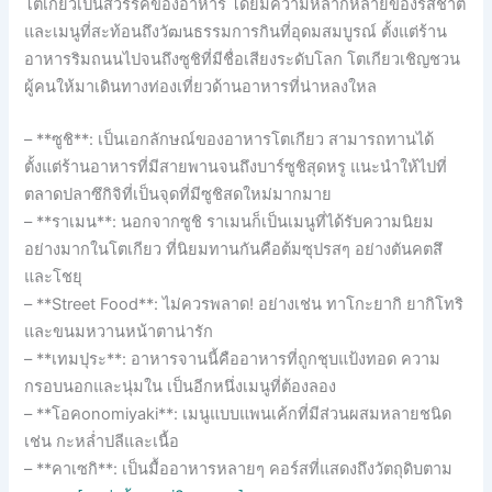
โตเกียวเป็นสวรรค์ของอาหาร โดยมีความหลากหลายของรสชาติ
และเมนูที่สะท้อนถึงวัฒนธรรมการกินที่อุดมสมบูรณ์ ตั้งแต่ร้าน
อาหารริมถนนไปจนถึงซูชิที่มีชื่อเสียงระดับโลก โตเกียวเชิญชวน
ผู้คนให้มาเดินทางท่องเที่ยวด้านอาหารที่น่าหลงใหล
– **ซูชิ**: เป็นเอกลักษณ์ของอาหารโตเกียว สามารถทานได้
ตั้งแต่ร้านอาหารที่มีสายพานจนถึงบาร์ซูชิสุดหรู แนะนำให้ไปที่
ตลาดปลาซึกิจิที่เป็นจุดที่มีซูชิสดใหม่มากมาย
– **ราเมน**: นอกจากซูชิ ราเมนก็เป็นเมนูที่ได้รับความนิยม
อย่างมากในโตเกียว ที่นิยมทานกันคือต้มซุปรสๆ อย่างตันคตสึ
และโชยุ
– **Street Food**: ไม่ควรพลาด! อย่างเช่น ทาโกะยากิ ยากิโทริ
และขนมหวานหน้าตาน่ารัก
– **เทมปุระ**: อาหารจานนี้คืออาหารที่ถูกชุบแป้งทอด ความ
กรอบนอกและนุ่มใน เป็นอีกหนึ่งเมนูที่ต้องลอง
– **โอคonomiyaki**: เมนูแบบแพนเค้กที่มีส่วนผสมหลายชนิด
เช่น กะหล่ำปลีและเนื้อ
– **คาเซกิ**: เป็นมื้ออาหารหลายๆ คอร์สที่แสดงถึงวัตถุดิบตาม