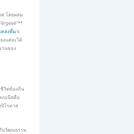
เทศ โดยผสม
”fërgesë”**
แหล่งที่มา:
ียงแต่จะได้
วนานของ
วิตท้องถิ่น
เบเนียคือ
องจิโรคาส
้งกับวัฒนธรรม