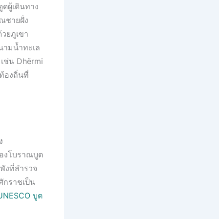
ดผู้เดินทาง
ณชายฝั่ง
้วยภูเขา
ในนามน้ำทะเล
 เช่น Dhërmi
องถิ่นที่
ง
มืองโบราณบูต
พังที่สำรวจ
ศักราชเป็น
: UNESCO บูต