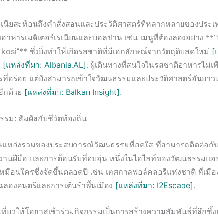
นียสะท้อนถึงคำสั่งสอนและประวัติศาสตร์ที่หลากหลายของประ
อาหารเมดิเตอร์เรเนียนและบอลข่าน เช่น เมนูที่ต้องลองอย่าง **
kosi”** ซึ่งยิ่งทำให้เกิดรสชาติที่มีเอกลักษณ์จากวัตถุดิบสดใหม่
[
]
[แหล่งที่มา: Albania.AL]
. ผู้เดินทางที่สนใจในรสชาติอาหารไม่เพ
รที่อร่อย แต่ยังสามารถเข้าใจวัฒนธรรมและประวัติศาสตร์อันยา
อีกด้วย
[แหล่งที่มา: Balkan Insight]
.
รม: สัมผัสกับชีวิตท้องถิ่น
็นแหล่งรวมของประสบการณ์วัฒนธรรมที่สดใส ที่สามารถติดต่อกับชี
งานฝีมือ และการต้อนรับที่อบอุ่น หนึ่งในไฮไลท์ของวัฒนธรรมแอล
เหมือนใครซึ่งจัดขึ้นตลอดปี เช่น เทศกาลฟอล์คลอรีแห่งชาติ ที่เมื
ิมฉลองดนตรีและการเต้นรำพื้นเมือง
[แหล่งที่มา: I2Escape]
.
งเที่ยวให้โอกาสเข้าร่วมกิจกรรมเป็นการสร้างความสัมพันธ์ที่ลึกซึ