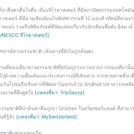
ที่น่าตื่นตาตื่นใจคือ เมืองจิโรคาสเตอร์ ที่มีสถาปัตยกรรมออตโตมันที
สเตอร์ ที่มีอายุเพียงย้อนไปยังศตวรรษที่ 12 มอบทิวทัศน์ที่สวยง
ายแห่ง รวมถึงพิพิธภัณฑ์ที่จัดแสดงเกี่ยวกับนักเขียนชื่อดัง อิสมาล
: UNESCO จิโรคาสเตอร์]
.
จรรย์ทางธรรมชาติ: เส้นทางที่ยังไม่ถูกค้นพบ
ที่ท่องเที่ยวทางธรรมชาติที่ยังไม่ถูกรบกวนจากการท่องเที่ยวนั้
มไปด้วยความตื่นเต้นและประสบการณ์ที่เหินห่าง จากชายหาดที่น่าตื
นเร้นไปจนถึงเส้นทางที่พัฒนาไม่ครบถ้วน นักเดินทางสามารถเพลิด
วยงามที่ดึงดูดใจ
[แหล่งที่มา: TripSavvy]
.
ธรรมชาติที่น่าค้นหาคือภูเขา Grünten ในสวิตเซอร์แลนด์ ที่สามา
นที่รู้จัก
[แหล่งที่มา: MySwitzerland]
.
สชาติแห่งแอลเบเนีย