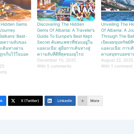
e Hidden Gems
Discovering The Hidden
Unveiling The H
 Journey
Gems Of Albania: A Traveler’s
Of Albania: A Jo
alkans’ Best-
Guide To Europe’s Best Kept
Through The Bal
เผยความลับของ
Secret ค้นพบเพชรที่ซ่อนอยู่ใน
เปิดเผยขุมทรัพย์ที
รเดินทางผ่าน
แอลเบเนีย: คู่มือการเดินทางสู่
แอลเบเนีย: การเด
ที่ถูกเก็บไว้ในบอล
ความลับที่ดีที่สุดของยุโรป
คาบสมุทรบอลข่า
December 10, 2025
August 22, 2025
025
With 5 comments
With 1 comment
ents
ok
X (Twitter)
LinkedIn
More