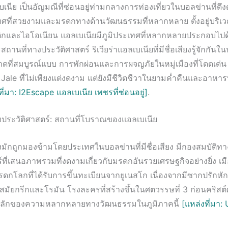
นีย เป็นอัญมณีที่ซ่อนอยู่ท่ามกลางการท่องเที่ยวในบอลข่านที่ดึงดู
เทศที่สวยงามและมรดกทางด้านวัฒนธรรมที่หลากหลาย ตั้งอยู่บริเว
ิกและไอโอเนียน แอลเบเนียมีภูมิประเทศที่หลากหลายประกอบไปด
านที่ทางประวัติศาสตร์ ริเวียร่าแอลเบเนียที่มีชื่อเสียงรู้จักกัน
ที่สมบูรณ์แบบ การพักผ่อนและการผจญภัยในหมู่เมืองที่โดดเด่น
le ที่ไม่เพียงแต่งดงาม แต่ยังมีชีวิตชีวาในยามค่ำคืนและอาหารท้
ที่มา: I2Escape แอลเบเนีย เพชรที่ซ่อนอยู่]
.
งประวัติศาสตร์: สถานที่โบราณของแอลเบเนีย
่งมักถูกมองข้ามโดยประเทศในบอลข่านที่มีชื่อเสียง มีกองสมบัติทา
์ที่เสนอภาพรวมที่งดงามเกี่ยวกับมรดกอันรวยเศรษฐกิจอย่างยิ่ง เ
มรดกโลกที่ได้รับการขึ้นทะเบียนจากยูเนสโก เนื่องจากมีซากปรักหัก
ต่สมัยกรีกและโรมัน โรงละครที่สร้างขึ้นในศตวรรษที่ 3 ก่อนคริสต์
หลักของความหลากหลายทางวัฒนธรรมในภูมิภาคนี้
[แหล่งที่มา