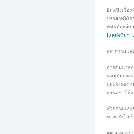
อีกหนึ่งเมือง
ปราสาทจิโรคา
พิพิธภัณฑ์หล
[แหล่งที่มา
## ความมหัศ
การค้นหาสถาน
ผจญภัยที่เต็
และยังคงซ่อ
ธรรมชาติที่ส
ตัวอย่างแห่ง
ทางที่ยังไม่เป็
## อาหาร: ร