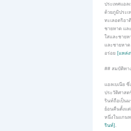
ประเทศแอลเบเ
ด้วยภูมิประ
ทะเลอดริอาต
ชายหาด และสถ
ใสและชายหาด
และชายหาด Ja
อร่อย
[แหล่ง
## สมบัติทา
แอลเบเนีย ซึ
ประวัติศาสตร
รินท์ถือเป็น
ย้อนคืนตั้งแ
หนึ่งในแกน
รินท์]
.