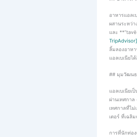
อาหารแอลเบเ
ผสานระหว่าง
และ **”tavë 
TripAdvisor
ลิ้มลองอาหา
แอลเบเนียได้
## มุมวัฒนธร
แอลเบเนียเป
ผ่านเทศกาล 
เทศกาลที่ไม่
เตอร์ ที่เฉล
การที่นักท่อ