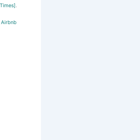
 Times]
.
 Airbnb