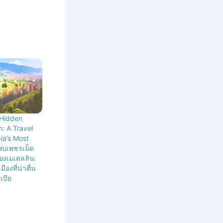
 Hidden
: A Travel
ia’s Most
นพบเพชรเม็ด
ืองเมเดลลิน:
มืองที่น่าตื่น
เบีย