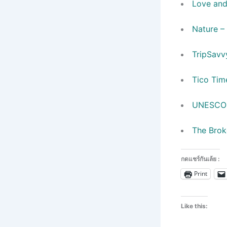
Love and
Nature –
TripSavv
Tico Time
UNESCO –
The Brok
กดแชร์กันเล้ย :
Print
Like this: