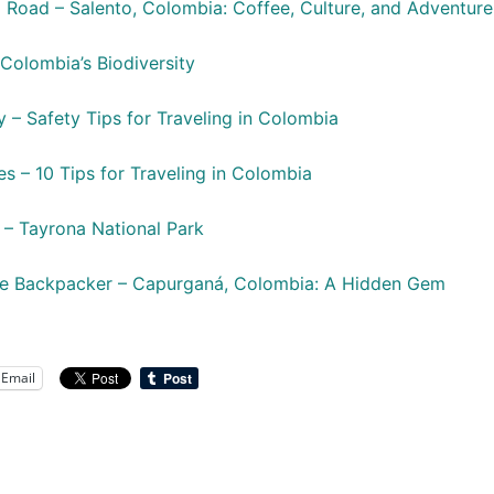
 Road – Salento, Colombia: Coffee, Culture, and Adventure
 Colombia’s Biodiversity
y – Safety Tips for Traveling in Colombia
s – 10 Tips for Traveling in Colombia
 Tayrona National Park
e Backpacker – Capurganá, Colombia: A Hidden Gem
Email