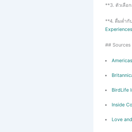
**3. ตัวเลื
**4. ดื่มด่ำ
Experiences
## Sources
Americas
Britannic
BirdLife
Inside C
Love and