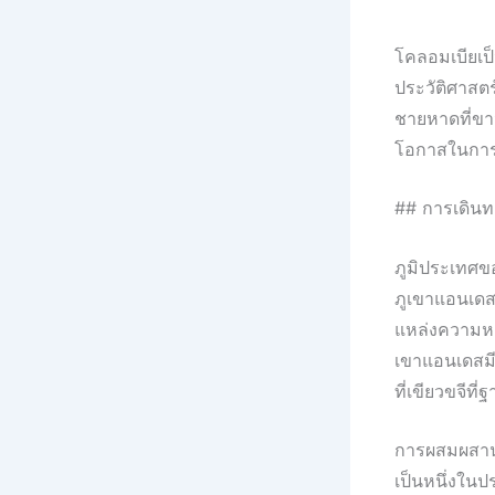
โคลอมเบียเป
ประวัติศาสต
ชายหาดที่ขา
โอกาสในการสำ
## การเดินท
ภูมิประเทศข
ภูเขาแอนเด
แหล่งความหล
เขาแอนเดสมี
ที่เขียวขจีที่
การผสมผสานที
เป็นหนึ่งใน