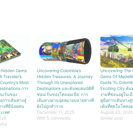
e Hidden Gems
Uncovering Colombia’s
Uncovering The
A Traveler’s
Hidden Treasures: A Journey
Gems Of Medellín
Country’s Most
Through Its Unexplored
Guide To Colomb
stinations การ
Destinations และค้นพบสมบัติที่
Exciting City ค้
อนเร้นของ
ซ่อนเร้นของโคลอมเบีย: การ
งามที่ซ่อนอยู่ในเม
ือการเดินทางสู่
เดินทางผ่านจุดหมายปลายทางที่
คู่มือการเดินทางสู่เ
งที่มีน้อยคน
ยังไม่ถูกสำรวจ
เต้นที่สุดในโคลอม
ประเทศ
December 11, 2025
August 23, 2025
2026
With 5 comments
Similar post
ents