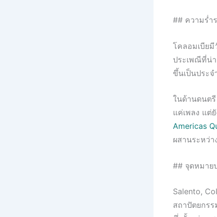
## ความร่ำ
โคลอมเบียมีว
ประเพณีที่น่
ขึ้นเป็นประจ
ในด้านดนตรี
แค่เพลง แต
Americas Qu
ผสานระหว่าง
## จุดหมายปลา
Salento, Col
สถาปัตยกรรมโ