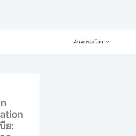
ฉันจะท่องโลก
an
ation
บีย: