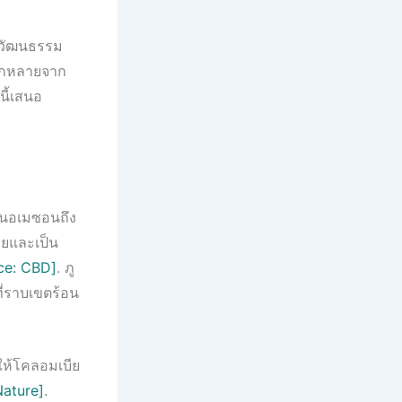
ยวัฒนธรรม
ลากหลายจาก
ี้เสนอ
นในอเมซอนถึง
ยและเป็น
ce: CBD]
. ภู
ี่ราบเขตร้อน
ให้โคลอมเบีย
Nature]
.