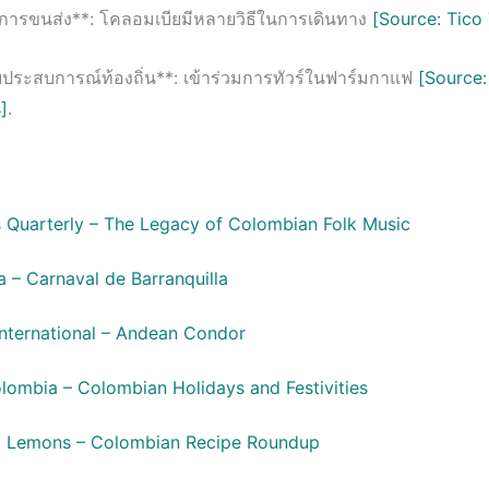
อกการขนส่ง**: โคลอมเบียมีหลายวิธีในการเดินทาง
[Source: Tico
กับประสบการณ์ท้องถิ่น**: เข้าร่วมการทัวร์ในฟาร์มกาแฟ
[Source:
]
.
 Quarterly – The Legacy of Colombian Folk Music
a – Carnaval de Barranquilla
 International – Andean Condor
olombia – Colombian Holidays and Festivities
 Lemons – Colombian Recipe Roundup