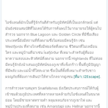
ไอซ์แลนด์มักเป็นที่รู้จักกันดีสำหรับภูมิทัศน์ที่เป็นเอกลักษณ์ แต่
มันยังซ่อนสมบัติที่ไม่เคยได้รับการค้นพบไว้มากมายรอให้ผู้คนไป
สำรวจ นอกจาก Blue Lagoon และ Golden Circle ที่มีชื่อเสียง
ประเทศนี้ยังมีสถานที่ที่งดงามซึ่งไม่ค่อยมีคนรู้จัก เช่น
Westfjords ที่ห่างไกลซึ่งมีฟยอร์ดที่งดงาม ชีวิตนกที่ไม่เหมือน
ใคร และหมู่บ้านที่น่าเช่น Ísafjörður ที่เหมาะสำหรับผู้ที่มอง
หาความสงบและทิวทัศน์ที่งดงาม นอกจากนี้ Highlands ที่ไม่ค่อย
มีคนรู้จักยังนำเสนอภูมิทัศน์ของภูเขาที่แข็งกร้าว พื้นที่ภูมิปัญญา
ที่มีพลัง และแม่น้ำที่ใสสะอาด ซึ่งเป็นที่ตั้งที่เหมาะสำหรับชาว
ผจญภัยที่ต้องการเดินป่าให้ห่างไกลจากฝูงชน
[ที่มา: I2Escape]
.
การสำรวจคาบสมุทร Snæfellsnes ยังเปิดประสบการณ์ให้กับผู้
เข้าชมด้วยภูมิประเทศที่หลากหลายคล้ายกับไอซ์แลนด์ในขนาด
ย่อม โดยมีชายหาดทรายดำ หลุมหลบภัยจากภูเขาไฟ และ
หมู่บ้านประมงที่งดงาม เช่น Arnarstapi และ Hellnar นอกจากนี้