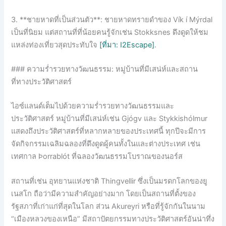
3. **ชายหาดที่เป็นส่วนตัว**: ชายหาดทรายดำของ Vík í Mýrdal
เป็นที่นิยม แต่สถานที่ที่น้อยคนรู้จักเช่น Stokksnes ดึงดูดให้ชม
แหล่งท่องเที่ยวสุดประทับใจ
[ที่มา: I2Escape]
.
### ความร่ำรวยทางวัฒนธรรม: หมู่บ้านที่มีเสน่ห์และสถาน
ที่ทางประวัติศาสตร์
ไอซ์แลนด์เต็มไปด้วยความร่ำรวยทางวัฒนธรรมและ
ประวัติศาสตร์ หมู่บ้านที่มีเสน่ห์เช่น Gjógv และ Stykkishólmur
แสดงถึงประวัติศาสตร์ที่หลากหลายของประเทศนี้ ทุกปีจะมีการ
จัดกิจกรรมเฉลิมฉลองที่ดึงดูดผู้คนทั้งในและต่างประเทศ เช่น
เทศกาล Þorrablót ที่ฉลองวัฒนธรรมโบราณของนอร์ส
สถานที่เช่น อุทยานแห่งชาติ Thingvellir ซึ่งเป็นมรดกโลกของยู
เนสโก ถือว่ามีความสำคัญอย่างมาก โดยเป็นสถานที่ตั้งของ
รัฐสภาที่เก่าแก่ที่สุดในโลก ส่วน Akureyri หรือที่รู้จักกันในนาม
“เมืองหลวงของเหนือ” มีสถาปัตยกรรมทางประวัติศาสตร์อันน่าทึ่ง