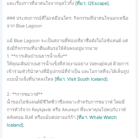
และเรื่องราวที่น่าสนใจจากยุคไวกิ้ง
[ที่มา: I2Escape]
.
### ประสบการณ์ที่ไม่เหมือนใคร: กิจกรรมที่น่าสนใจนอกเหนือ
จาก Blue Lagoon
แม้ Blue Lagoon จะเป็นสถานที่ท่องเที่ยวชื่อดังในไอซ์แลนด์ แต่
ยังมีกิจกรรมที่น่าตื่นเต้นรอให้ค้นพบอยู่มากมาย
1. **การเดินป่าบนธารน้ำแข็ง**
ให้คุณเดินป่าบนธารน้ำแข็งที่สวยงามอย่าง Vatnajökull ด้วยการ
เข้าร่วมทัวร์นำทางที่มีอุปกรณ์ที่จำเป็น และโอกาสที่จะได้เห็นรูป
แบบน้ำแข็งที่น่าหลงใหล
[ที่มา: Visit South Iceland]
.
2. **การชมวาฬ**
น้ำของไอซ์แลนด์มีชีวิตชีวาซึ่งเหมาะสำหรับการชมวาฬ โดยมี
การทัวร์จาก Reykjavik หรือ Akureyri ที่จะพาคุณไปพบกับวาฬ
หลังค่อม มิงค์ หรือแม้แต่ปลาออร์ก้า
[ที่มา: Whale Watch
Iceland]
.