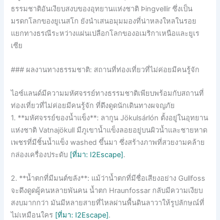
ธรรมชาติอันเงียบสงบของอุทยานแห่งชาติ Þingvellir ซึ่งเป็น
มรดกโลกของยูเนสโก ยังนำเสนอมุมมองที่น่าหลงใหลในรอย
แยกทางธรณีระหว่างแผ่นเปลือกโลกของอเมริกาเหนือและยูเร
เซีย
### ผลงานทางธรรมชาติ: สถานที่ท่องเที่ยวที่ไม่ค่อยมีคนรู้จัก
ไอซ์แลนด์มีความมหัศจรรย์ทางธรรมชาติเพียบพร้อมกับสถานที่
ท่องเที่ยวที่ไม่ค่อยมีคนรู้จัก ที่ดึงดูดนักเดินทางผจญภัย
1. **มหัศจรรย์ของน้ำแข็ง**: ลากูน Jökulsárlón ตั้งอยู่ในอุทยาน
แห่งชาติ Vatnajökull มีภูเขาน้ำแข็งลอยอยู่บนผิวน้ำและชายหาด
เพชรที่มีชิ้นน้ำแข็ง washed ขึ้นมา ซึ่งสร้างภาพที่สวยงามคล้าย
กล่องเครื่องประดับ
[ที่มา: I2Escape]
.
2. **น้ำตกที่มีมนต์ขลัง**: แม้ว่าน้ำตกที่มีชื่อเสียงอย่าง Gullfoss
จะดึงดูดผู้คนหลายพันคน น้ำตก Hraunfossar กลับมีความเงียบ
สงบมากกว่า มันมีหลายสายที่ไหลผ่านพื้นดินลาวาให้รูปลักษณ์ที่
ไม่เหมือนใคร
[ที่มา: I2Escape]
.