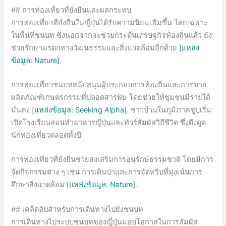
## การท่องเที่ยวที่ยั่งยืนและผลกระทบ
การท่องเที่ยวที่ยั่งยืนในญี่ปุ่นได้รับความนิยมเพิ่มขึ้น โดยเฉพาะ
ในพื้นที่ชนบท ซึ่งนอกจากจะช่วยกระตุ้นเศรษฐกิจท้องถิ่นแล้ว ยัง
ช่วยรักษามรดกทางวัฒนธรรมและสิ่งแวดล้อมอีกด้วย
[แหล่ง
ข้อมูล: Nature]
.
การท่องเที่ยวชนบทสนับสนุนผู้ประกอบการท้องถิ่นและการขาย
ผลิตภัณฑ์เกษตรกรรมที่ปลอดสารพิษ โดยช่วยให้ชุมชนมีรายได้
มั่นคง
[แหล่งข้อมูล: Seeking Alpha]
. ชาวบ้านในภูมิภาคชูบุเริ่ม
เปิดโรงเรียนสอนทำอาหารญี่ปุ่นและทัวร์สัมผัสวิถีชีวิต ซึ่งดึงดูด
นักท่องเที่ยวตลอดทั้งปี
การท่องเที่ยวที่ยั่งยืนช่วยส่งเสริมการอนุรักษ์ธรรมชาติ โดยมีการ
จัดกิจกรรมต่าง ๆ เช่น การเดินป่าและการจัดทริปที่มุ่งเน้นการ
ศึกษาสิ่งแวดล้อม
[แหล่งข้อมูล: Nature]
.
## เคล็ดลับสำหรับการเดินทางไปยังชนบท
การเดินทางไประบบชนบทของญี่ปุ่นมอบโอกาสในการสัมผัส