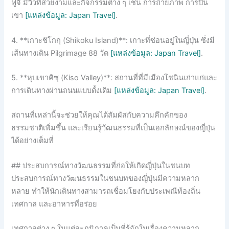
ฟูจิ มีวิวที่สวยงามและกิจกรรมต่าง ๆ เช่น การถ่ายภาพ การปีน
เขา
[แหล่งข้อมูล: Japan Travel]
.
4. **เกาะชิโกกุ (Shikoku Island)**: เกาะที่ซ่อนอยู่ในญี่ปุ่น ซึ่งมี
เส้นทางเดิน Pilgrimage 88 วัด
[แหล่งข้อมูล: Japan Travel]
.
5. **หุบเขาคิซุ (Kiso Valley)**: สถานที่ที่มีเมืองโชนินเก่าแก่และ
การเดินทางผ่านถนนแบบดั้งเดิม
[แหล่งข้อมูล: Japan Travel]
.
สถานที่เหล่านี้จะช่วยให้คุณได้สัมผัสกับความคึกคักของ
ธรรมชาติเพิ่มขึ้น และเรียนรู้วัฒนธรรมที่เป็นเอกลักษณ์ของญี่ปุ่น
ได้อย่างเต็มที่
## ประสบการณ์ทางวัฒนธรรมที่ก่อให้เกิดญี่ปุ่นในชนบท
ประสบการณ์ทางวัฒนธรรมในชนบทของญี่ปุ่นมีความหลาก
หลาย ทำให้นักเดินทางสามารถเชื่อมโยงกับประเพณีท้องถิ่น
เทศกาล และอาหารที่อร่อย
เทศกาลต่าง ๆ ในแต่ละภูมิภาคเป็นที่รู้จักในเรื่องความหลาก