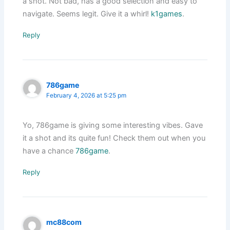
a shot. Not bad, has a good selection and easy to
navigate. Seems legit. Give it a whirl!
k1games
.
Reply
786game
February 4, 2026 at 5:25 pm
Yo, 786game is giving some interesting vibes. Gave
it a shot and its quite fun! Check them out when you
have a chance
786game
.
Reply
mc88com