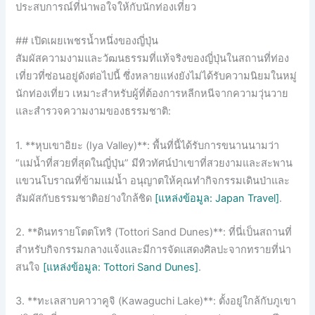
ประสบการณ์ที่น่าพอใจให้กับนักท่องเที่ยว
## เปิดเผยเพชรน้ำหนึ่งของญี่ปุ่น
สัมผัสความงามและวัฒนธรรมที่แท้จริงของญี่ปุ่นในสถานที่ท่อง
เที่ยวที่ซ่อนอยู่ดังต่อไปนี้ ซึ่งหลายแห่งยังไม่ได้รับความนิยมในหมู่
นักท่องเที่ยว เหมาะสำหรับผู้ที่ต้องการหลีกหนีจากความวุ่นวาย
และสำรวจความงามของธรรมชาติ:
1. **หุบเขาอิยะ (Iya Valley)**: พื้นที่นี้ได้รับการขนานนามว่า
“แม่น้ำที่สวยที่สุดในญี่ปุ่น” มีทิวทัศน์ป่าเขาที่สวยงามและสะพาน
แขวนโบราณที่ข้ามแม่น้ำ อนุญาตให้คุณทำกิจกรรมเดินป่าและ
สัมผัสกับธรรมชาติอย่างใกล้ชิด
[แหล่งข้อมูล: Japan Travel]
.
2. **ดินทรายโตตโทริ (Tottori Sand Dunes)**: ที่นี่เป็นสถานที่
สำหรับกิจกรรมกลางแจ้งและมีการจัดแสดงศิลปะจากทรายที่น่า
สนใจ
[แหล่งข้อมูล: Tottori Sand Dunes]
.
3. **ทะเลสาบคาวาคูจิ (Kawaguchi Lake)**: ตั้งอยู่ใกล้กับภูเขา