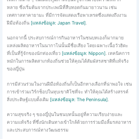
หลาย ซึ่งเริ่มต้นจากประเพณีที่สืบทอดกันมายาวนาน เช่น
เทศกาลทาคายามะ ที่มีการจัดแสดงเรือพาเหรดซึ่งแสดงถึงงาน
ฝีมือท้องถิ่น
[แหล่งข้อมูล: Japan Travel]
.
นอกจากนี้ ประสบการณ์การกินอาหารในชนบทเองก็มากมาย
แหล่งผลิตอาหารในนากาโน่นั้นมีชื่อเสียง โดยเฉพาะเนื้อวัวฮิดะ
ที่เป็นที่รู้จักของนักท่องเที่ยว
[แหล่งข้อมูล: Nippon]
. เทคนิคการ
หมักในการผลิตสาเกท้องถิ่นช่วยให้คุณได้สัมผัสรสชาติที่แท้จริง
ของญี่ปุ่น
การมีส่วนร่วมในงานฝีมือท้องถิ่นก็เป็นอีกทางเลือกที่น่าพอใจ เช่น
การเข้าร่วมเวิร์กช็อปในหุบเขาคิโซที่จะ ทำให้คุณได้สร้างสรรค์
สิ่งประดิษฐ์แบบดั้งเดิม
[แหล่งข้อมูล: The Peninsula]
.
ความสุขจริง ๆ ของญี่ปุ่นในชนบทนั้นอยู่ที่ความเรียบง่ายและ
ความแท้จริง ที่ซึ่งนักเดินทางเข้าใกล้ด้วยการร่วมมือลิ้มรสอาหาร
และประสบการณ์ทางวัฒนธรรม