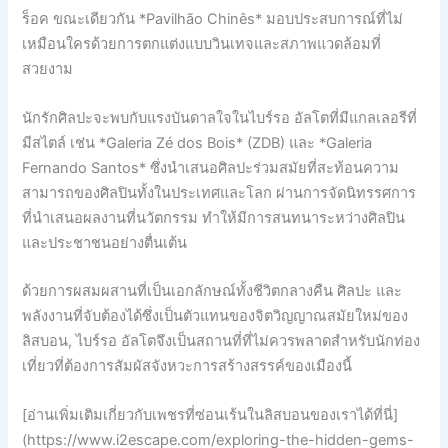
ร็อค ขณะเดียวกัน *Pavilhão Chinês* มอบประสบการณ์ที่ไม่
เหมือนใครด้วยการตกแต่งแบบวินเทจและสภาพแวดล้อมที่
สวยงาม
นักรักศิลปะจะพบกับแรงบันดาลใจในไบร์รอ อัลโตที่มีแกลเลอรีที่
มีสไตล์ เช่น *Galeria Zé dos Bois* (ZDB) และ *Galeria
Fernando Santos* ซึ่งนำเสนอศิลปะร่วมสมัยที่สะท้อนความ
สามารถของศิลปินทั้งในประเทศและโลก ผ่านการจัดนิทรรศการ
ที่นำเสนอผลงานที่นวัตกรรม ทำให้มีการสนทนาระหว่างศิลปิน
และประชาชนอย่างตื่นเต้น
ด้วยการผสมผสานที่เป็นเอกลักษณ์ทั้งชีวิตกลางคืน ศิลปะ และ
พลังงานที่จับต้องได้ซึ่งเป็นตัวแทนของจิตวิญญาณสมัยใหม่ของ
ลิสบอน, ไบร์รอ อัลโตจึงเป็นสถานที่ที่ไม่ควรพลาดสำหรับนักท่อง
เที่ยวที่ต้องการสัมผัสจังหวะการสร้างสรรค์ของเมืองนี้
[อ่านเพิ่มเติมเกี่ยวกับเพชรที่ซ่อนเร้นในลิสบอนของเราได้ที่นี่]
(https://www.i2escape.com/exploring-the-hidden-gems-