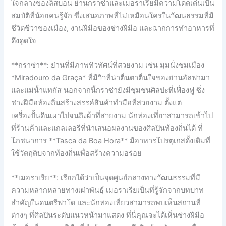
ใจกลางของลิสบอน ย่านกราซ่าและเมอราเรียมีความโดดเด่นเป็น
สมบัติที่น้อยคนรู้จัก ซึ่งเสนอภาพที่ไม่เหมือนใครในวัฒนธรรมที่มี
ชีวิตชีวาของเมือง, งานฝีมือของช่างฝีมือ และฉากการทำอาหารที่
ดึงดูดใจ
**กราซ่า**: ย่านที่มีภาพทิวทัศน์ที่สวยงาม เช่น มุมนั่งชมเมือง
*Miradouro da Graça* ที่มีวิวที่น่าตื่นตาตื่นใจของย่านอัลฟามา
และแม่น้ำแทกัส นอกจากนี้กราซ่ายังมีชุมชนศิลปะที่เฟื่องฟู ซึ่ง
ช่างฝีมือท้องถิ่นสร้างสรรค์สินค้าทำมือที่สวยงาม ตั้งแต่
เครื่องปั้นดินเผาไปจนถึงผ้าที่สวยงาม นักท่องเที่ยวสามารถเข้าไป
ที่ร้านค้าและแกลเลอรีที่นำเสนอผลงานของศิลปินท้องถิ่นได้ ที่
โภชนาการ **Tasca da Boa Hora** มีอาหารโปรตุเกสดั้งเดิมที่
ใช้วัตถุดิบจากท้องถิ่นเพื่อสร้างความอร่อย
**เมอราเรีย**: เรียกได้ว่าเป็นจุดศูนย์กลางทางวัฒนธรรมที่มี
ความหลากหลายทางเผ่าพันธุ์ เมอราเรียเป็นที่รู้จักจากบทบาท
สำคัญในดนตรีฟาโด และนักท่องเที่ยวสามารถพบเห็นสถานที่
ต่างๆ ที่ศิลปินระดับแนวหน้ามาแสดง ที่นี่คุณจะได้เห็นช่างฝีมือ