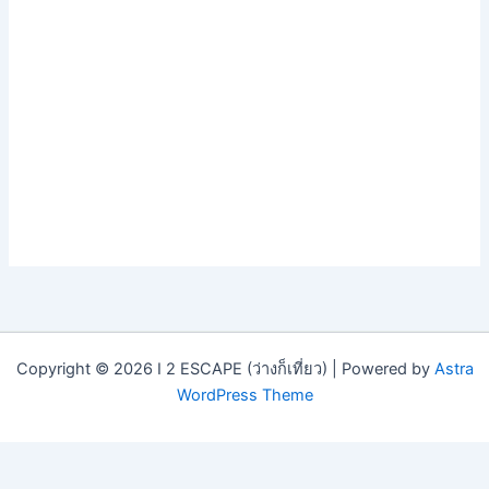
Copyright © 2026 I 2 ESCAPE (ว่างก็เที่ยว) | Powered by
Astra
WordPress Theme