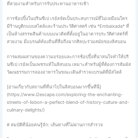
ที่สวยงามสำหรับการรับประทานอาหารเช้า
การช้อปปิ้งในปรินซีเป เรอัลจัดเป็นประสบการณ์ที่ไม่เหมือนใคร
มีร้านบูติกแบบสไตล์และร้านประวัติศาสตร์ เช่น *Embaixada* ที่
เป็นห้างสรรพสินค้าแบบแนวคิดที่ตั้งอยู่ในอาคารประวัติศาสตร์ที่
สวยงาม มีแบรนด์ท้องถิ่นที่สื่อถึงฉากศิลปะร่วมสมัยของลิสบอน
การผสมผสานของความอร่อยและการช้อปปิ้งที่น่าสนใจทำให้ปริ
นซีเป เรอัลเป็นเพชรแท้ในลิสบอน เหมาะสำหรับผู้ที่ต้องการสัมผัส
วัฒนธรรมการลองอาหารในขณะเดินสำรวจแบรนด์ที่มีสไตล์
[อ่านเกี่ยวกับสถานที่ที่น่าไปในลิสบอนมากขึ้นที่นี่]
(https://www.i2escape.com/exploring-the-enchanting-
streets-of-lisbon-a-perfect-blend-of-history-culture-and-
culinary-delights/)
# สมบัติที่น้อยคนรู้จัก: เส้นทางที่ไม่ผ่านการสำรวจ