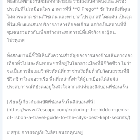
ท้องถิ่นที่ขายงานฝีมือที่ทำด้วยมือ รวมถึงสินค้าหนังและเครื่อง
ประดับที่ไม่เหมือนใคร อาหารที่นี่ **O Prego** ซักวันหนึ่งที่คุณ
ไม่ควรพลาด ซานด์วิชเด่น และทาปาสโปรตุเกสที่โดดเด่น เป็นจุด
ที่ไม่เพียงแต่เสนอบริการอาหารที่ยอดเยี่ยม แต่ยังเป็นสถานที่ที่
ชุมชนรวมตัวกันเพื่อสร้างประสบการณ์ที่แท้จริงของผู้คน
โปรตุเกส
ทั้งสองย่านนี้ชี้ให้เห็นถึงความสำคัญของการมองข้ามเส้นทางท่อง
เที่ยวทั่วไปและค้นพบเพชรที่อยู่ในใจกลางเมืองที่มีชีวิตชีวา ไม่ว่า
จะเป็นการอิ่มเอมวิวทิวทัศน์ที่กราซ่าหรือดื่มด่ำกับวัฒนธรรมที่มี
ชีวิตชีวาในเมอราเรีย พื้นที่เหล่านี้ทำให้ผู้มาเยือนได้สัมผัส
ประสบการณ์ที่ยังคงอยู่ในหัวใจจากเสน่ห์ของลิสบอนที่ซ่อนเร้น
[เรียนรู้เกี่ยวกับสมบัติที่ซ่อนเร้นในลิสบอนที่นี่]
(https://www.i2escape.com/exploring-the-hidden-gems-
of-lisbon-a-travel-guide-to-the-citys-best-kept-secrets/)
# สรุป: การผจญภัยในลิสบอนรอคุณอยู่