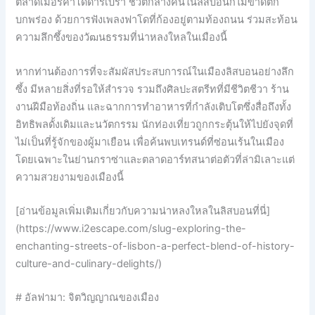
ตลาดเมอร์คาโดดารีเบรา ชีวิตกลางคืนในลิสบอนก็ไม่ขาดตก
บกพร่อง ด้วยการฟังเพลงฟาโดที่ก้องอยู่ตามท้องถนน ร่วมสะท้อน
ความลึกซึ้งของวัฒนธรรมที่น่าหลงใหลในเมืองนี้
หากท่านต้องการที่จะสัมผัสประสบการณ์ในเมืองลิสบอนอย่างลึก
ซึ้ง มีหลายสิ่งที่รอให้สำรวจ รวมถึงศิลปะสตรีทที่มีชีวิตชีวา ร้าน
งานฝีมือท้องถิ่น และฉากการทำอาหารที่กำลังเติบโตซึ่งสื่อถึงทั้ง
อิทธิพลดั้งเดิมและนวัตกรรม นักท่องเที่ยวถูกกระตุ้นให้ไปยังจุดที่
ไม่เป็นที่รู้จักของผู้มาเยือน เพื่อค้นพบเทรนด์ที่ซ่อนเร้นในเมือง
โดยเฉพาะในย่านกราซ่าและตลาดอาร์ทสนาต่อตัวที่ล่ามิเลาะแต่
ความสวยงามของเมืองนี้
[อ่านข้อมูลเพิ่มเติมเกี่ยวกับความน่าหลงใหลในลิสบอนที่นี่]
(https://www.i2escape.com/slug-exploring-the-
enchanting-streets-of-lisbon-a-perfect-blend-of-history-
culture-and-culinary-delights/)
# อัลฟามา: จิตวิญญาณของเมือง