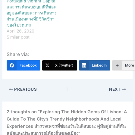
Portugal’s Vibrant Capital
และการค้นพบอัญมณีที่ซ่อน
อยู่ของลิสบอน: การเดินทาง
ผ่านเมืองหลวงที่มีชีวิตชีวา
ของโปรตุเกส
April 26, 2026
Similar post
Share via:
Facebook
X (Twitter)
LinkedIn
More
PREVIOUS
NEXT
2 thoughts on “Exploring The Hidden Gems Of Lisbon: A
Guide To The City’s Trendy Neighborhoods And Local
Experiences สำรวจเพชรที่ซ่อนเร้นในลิสบอน: คู่มือสู่ย่านที่ทัน
สมัยและประสบการณ์ท้องถิ่นของเมือง”