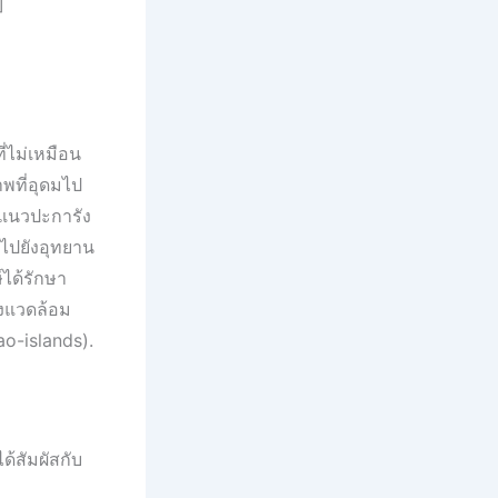
]
่ไม่เหมือน
พที่อุดมไป
ละแนวปะการัง
าไปยังอุทยาน
์ได้รักษา
ิ่งแวดล้อม
o-islands).
้สัมผัสกับ