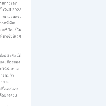
ปลายทางยอด
ึ้นในปี 2023
าดที่เงียบสงบ
ศที่เงียบ
กาะซีกีฮอร์ใน
ี่ยวเชิงนิเวศ
งมีทิวทัศน์ที่
ูกแตะต้องของ
กให้นักท่อง
่การชมวิว
ลาย น
รั่งเศสและ
ด้อย่างสงบ