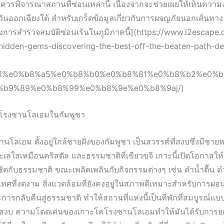
งควรพิจารณาสถานที่ซ่อนเหล่านี้ เนื่องจากจะช่วยเผยให้เห็นความง
ันออกเฉียงใต้ สำหรับเกร็ดข้อมูลเกี่ยวกับการผจญภัยนอกเส้นทาง
การสำรวจสมบัติซ่อนเร้นในภูมิภาคนี้](https://www.i2escape.
hidden-gems-discovering-the-best-off-the-beaten-path-des
1%e0%b8%a5%e0%b8%b0%e0%b8%81%e0%b8%b2%e0%b
%b9%89%e0%b8%99%e0%b8%9e%e0%b8%9aj/)
โรงซานโลเอมในกัมพูชา
โลเอม ตั้งอยู่ใกล้ชายฝั่งของกัมพูชา เป็นสวรรค์ที่สงบซึ่งมีชา
ะเลใสเหมือนคริสตัล และธรรมชาติที่เขียวขจี เกาะนี้เปิดโอกาสให้น
้ชิดกับธรรมชาติ ขณะเพลิดเพลินกับกิจกรรมต่างๆ เช่น ดำน้ำตื้น ด
เทศที่งดงาม สิ่งแวดล้อมที่ยังคงอยู่ในสภาพดีเหมาะสำหรับการผ่
ารกลับคืนสู่ธรรมชาติ ทำให้สถานที่แห่งนี้เป็นที่พักที่สมบูรณ์แบบส
งบ ความโดดเด่นของเกาะโคโรงซานโลเอมทำให้มันได้รับการยกย