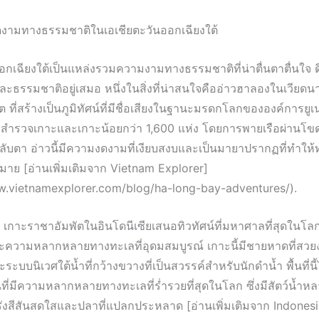
ามทางธรรมชาติในเอเชียตะวันออกเฉียงใต้
อกเฉียงใต้เป็นแหล่งรวมความงามทางธรรมชาติที่น่าตื่นตาตื่นใจ ดึงด
ธรรมชาติอยู่เสมอ หนึ่งในสิ่งที่น่าสนใจคืออ่าวฮาลองในเวียดนาม
 ที่สร้างเป็นภูมิทัศน์ที่มีชื่อเสียงในฐานะมรดกโลกขององค์การยู
ถสำรวจเกาะและเกาะน้อยกว่า 1,600 แห่ง โดยการพายเรือผ่านโข
่ลับตา อ่าวนี้มีความงดงามที่เงียบสงบและเป็นมายาปรากฏที่ทำให้
าย [อ่านเพิ่มเติมจาก Vietnam Explorer]
w.vietnamexplorer.com/blog/ha-long-bay-adventures/).
 เกาะราชาอัมพัตในอินโดนีเซียเสนอทิวทัศน์ที่มหาศาลที่สุดในโล
และความหลากหลายทางทะเลที่อุดมสมบูรณ์ เกาะนี้มีชายหาดที่สวย
ะบบนิเวศใต้น้ำที่กว้างขวางที่เป็นสวรรค์สำหรับนักดำน้ำ พื้นที่นี้
นที่มีความหลากหลายทางทะเลที่ร่ำรวยที่สุดในโลก ซึ่งมีสัตว์น้ำห
ังสีสันสดใสและปลาที่แปลกประหลาด [อ่านเพิ่มเติมจาก Indonesi