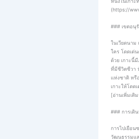
หนึ่งในเกาะที
(https://w
### เขตอนุร
ในเวียดนาม 
ใคร โดดเด่น
ด้วย เกาะนี้
ที่มีชีวิตชี
แห่งชาติ หรื
เกาะให้โดดเด
[อ่านเพิ่มเ
### การเดิ
การไปเยือนซา
วัฒนธรรมและป