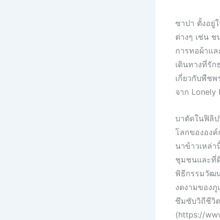
ซาปา ตั้งอยู
ต่างๆ เช่น ช
การทอผ้าและ
เดินทางที่รั
เกี่ยวกับพืช
จาก Lonely 
บาตัดในฟิลิ
โลกขององค์
นาข้าวเหล่าน
ชุมชนและที่
พิธีกรรมวัฒนธ
งดงามของภูเ
ซึมซับวิถีชีวิ
(https://ww