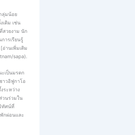
ลุ่มน้อย
งเดิม เช่น
ี่สวยงาม นัก
การเรียนรู้
อ่านเพิ่มเติม
etnam/sapa).
านะเป็นมรดก
าวอิฟูกาโอ
ึ้งระหว่าง
ส่วนร่วมใน
ทัศน์ที่
ถพักผ่อนและ