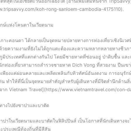
่ดีที่สุดในเอเชียตะวันออกเฉียงใต้ [อ่านเพิ่มเติมที่นี่จาก TripSavvy
ww.tripsavvy.com/koh-rong-sanloem-cambodia-4175110).
ักษ์แห่งโคนดาในเวียดนาม
เกาะคอนดา ได้กลายเป็นจุดหมายปลายทางการท่องเที่ยวเชิงนิเวศที
ด้วยความงามที่ยังไม่ได้ถูกแตะต้องและความหลากหลายทางชีวภา
มีภูมิประเทศที่แตกต่างกันไป โดยมีชายหาดที่ซ่อนอยู่ ป่าดิบชื้น แ
วา นักท่องเที่ยวสามารถสำรวจชายหาด Dich Vong ที่สวยงาม ปีนเข
อเพียงแค่ผ่อนคลายและเพลิดเพลินกับทิวทัศน์อันงดงาม การอนุรักษ
่น ทำให้ที่นี่เป็นจุดหมายสำคัญสำหรับผู้เดินทางที่มีจิตสำนึกด้านส
ติมจาก Vietnam Travel](https://www.vietnamtravel.com/con-da
นทางไปยังซาปาและบาตัด
ปาในเวียดนามและบาตัดในฟิลิปปินส์ เป็นโอกาสที่นักเดินทางจะได
ระเพณีท้องถิ่นที่มีสีสัน