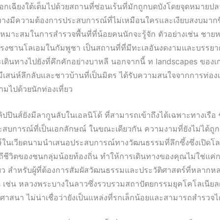
อกเฉียงใต้เต็มไปด้วยสถานที่ซ่อนเร้นที่มักถูกบดบังโดยจุดหมาย
นทางมีความต้องการประสบการณ์ที่ไม่เหมือนใครและเงียบสงบมากข
ี่เหมาะสมในการสำรวจพื้นที่ที่น้อยคนนักจะรู้จัก ตัวอย่างเช่น ชายห
งซานโลเอมในกัมพูชา เป็นสถานที่ที่มีทะเลอันงดงามและบรรยากา
เดินทางไปยังที่คึกคักอย่างบาหลี นอกจากนี้ ท landscapes ของเ
่งมีเสน่ห์ลึกลับและชาวบ้านที่เป็นมิตร ได้รับความสนใจจากการท่องเท
มไปด้วยนักท่องเที่ยว
ิปปินส์ยังมีลากูนลับในเอลนิโด้ ที่สามารถเข้าถึงได้เฉพาะทางเรือ ซึ่
ะสบการณ์ที่เป็นเอกลักษณ์ ในขณะเดียวกัน ความงามที่ยังไม่ได้ถ
์ในเวียดนามนำเสนอประสบการณ์ทางวัฒนธรรมที่ลึกซึ้งซึ่งเปิดโล
นวิถีชีวิตของชนกลุ่มน้อยท้องถิ่น ทำให้การเดินทางของคุณไม่ใช่แค
ียว สำหรับผู้ที่ต้องการสัมผัสวัฒนธรรมและประวัติศาสตร์ที่หลากห
s เช่น หลวงพระบางในลาวซึ่งรวบรวมสถาปัตยกรรมยุคโคโลเนียลฝ
าสนา ไม่น่าเชื่อว่ายังเป็นแหล่งที่รกเล็กน้อยและสามารถสำรวจไ