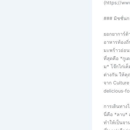
(https://ww
### มิชชั่
ยอกยาการ์ต้
อาหารท้องถิ
มะพร้าวอ่อนปร
ที่สุดคือ *กู
ม* โจ๊กไก่เค
ต่างกัน ให้ค
จาก Culture
delicious-f
การเดินทางไ
นี่คือ *ลาบ* 
ทำให้เป็นจาน