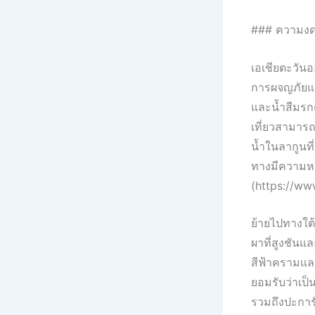
### ความงดง
เอเชียตะวันอ
การผจญภัยและ
และน้ำสีมรกต
เที่ยวสามาร
น้ำในลากูนที
ทางมีความหม
(https://ww
ย้ายไปทางใต้
ผาที่สูงชัน
สีฟ้าครามและร
ยอมรับว่าเป็
รวมถึงปะการ