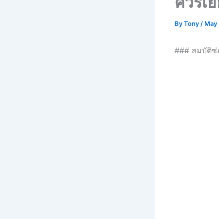
ควรเยี
By
Tony
/
May 
### สมบัติซ่