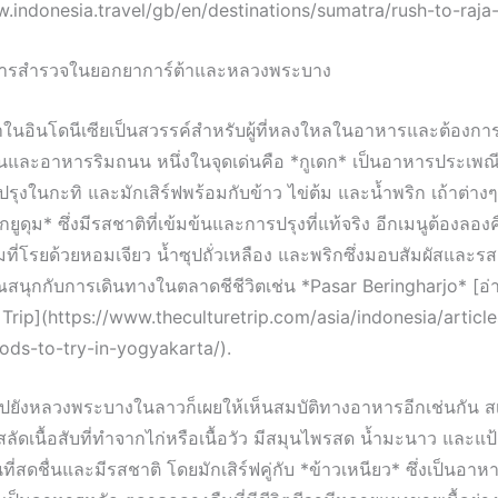
w.indonesia.travel/gb/en/destinations/sumatra/rush-to-raja
นการสำรวจในยอกยาการ์ต้าและหลวงพระบาง
าในอินโดนีเซียเป็นสวรรค์สำหรับผู้ที่หลงใหลในอาหารและต้องการ
่นและอาหารริมถนน หนึ่งในจุดเด่นคือ *กูเดก* เป็นอาหารประเพณ
ุงในกะทิ และมักเสิร์ฟพร้อมกับข้าว ไข่ต้ม และน้ำพริก เถ้าต่างๆ ที
เดกยูดุม* ซึ่งมีรสชาติที่เข้มข้นและการปรุงที่แท้จริง อีกเมนูต้องลองค
็มที่โรยด้วยหอมเจียว น้ำซุปถั่วเหลือง และพริกซึ่งมอบสัมผัสและรส
ุณสนุกกับการเดินทางในตลาดชีชีวิตเช่น *Pasar Beringharjo* [อ่า
 Trip](https://www.theculturetrip.com/asia/indonesia/articl
oods-to-try-in-yogyakarta/).
ปยังหลวงพระบางในลาวก็เผยให้เห็นสมบัติทางอาหารอีกเช่นกัน สเ
สลัดเนื้อสับที่ทำจากไก่หรือเนื้อวัว มีสมุนไพรสด น้ำมะนาว และแป้ง
ที่สดชื่นและมีรสชาติ โดยมักเสิร์ฟคู่กับ *ข้าวเหนียว* ซึ่งเป็นอาห