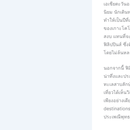
เอเชียตะวันอ
นิยม นักเดิ
ทำให้เป็นปีท
ของเกาะโคโร
สงบ แทนที่จะ
ฟิลิปปินส์ ซึ
โดยไม่ล้นหลา
นอกจากนี้ ฟิล
น่าทึ่งและปร
ทะเลสาบลักษ
เที่ยวได้เห็
เพียงอย่างเด
destination
ประเพณีพุทธศ