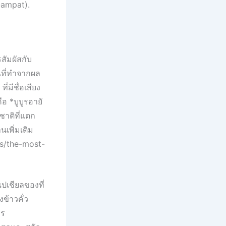
-ampat).
สัมผัสกับ
ีที่ทำจากผล
่มีชื่อเสียง
ือ *บูบูรอายั
ชาติที่แตก
นเพิ่มเติม
es/the-most-
ปเชียลของที่
ข้าวคั่ว
าร