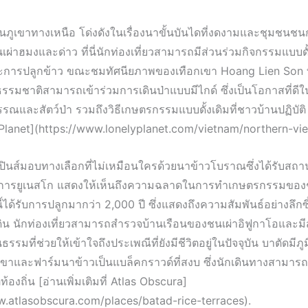
่ในภูเขาทางเหนือ โด่งดังในเรื่องนาขั้นบันไดที่งดงามและชุมชนชนก
นเผ่าฮมงและด่าว ที่นี่นักท่องเที่ยวสามารถมีส่วนร่วมกิจกรรมแบบดั้
การปลูกข้าว ขณะชมทัศนียภาพของเทือกเขา Hoang Lien Son ท
กธรรมชาติสามารถเข้าร่วมการเดินป่าแบบมีไกด์ ซึ่งเป็นโอกาสที่ดีใน
พรรณและสัตว์ป่า รวมถึงวิธีเกษตรกรรมแบบดั้งเดิมที่ชาวบ้านปฏิบัติ [
Planet](https://www.lonelyplanet.com/vietnam/northern-vi
ปปินส์มอบทางเลือกที่ไม่เหมือนใครด้วยนาข้าวโบราณซึ่งได้รับสถ
การยูเนสโก แสดงให้เห็นถึงความฉลาดในการทำเกษตรกรรมของช
ี้ได้รับการปลูกมากว่า 2,000 ปี ซึ่งแสดงถึงความสัมพันธ์อย่างลึกซ
ดิน นักท่องเที่ยวสามารถสำรวจบ้านเรือนของชนเผ่าอิฟูกาโอและมี
รรมที่ช่วยให้เข้าใจถึงประเพณีที่ยังมีชีวิตอยู่ในปัจจุบัน บาตัดมีภูมิ
ขาและฟาร์มนาข้าวเป็นแบล็คกราวด์ที่สงบ ซึ่งนักเดินทางสามาร
ตท้องถิ่น [อ่านเพิ่มเติมที่ Atlas Obscura]
w.atlasobscura.com/places/batad-rice-terraces).