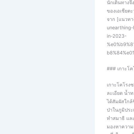
นักเดินทางจึ
ของเอเชียตะว
จาก [แนวทาง
unearthing-
in-2023-
%e0%b9%8
b8%84%e0
### เกาะโค
เกาะโคโรงซาน
ละเอียด น้ำท
ได้สัมผัสใกล
ป่าในภูมิประ
ทำสมาธิ และก
มองหาความส