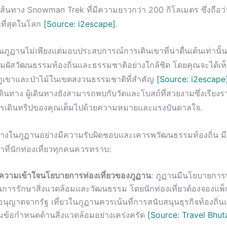
เส้นทาง Snowman Trek ที่มีความยาวกว่า 200 กิโลเมตร ซึ่งถือว่า
กที่สุดในโลก
[Source: i2escape]
.
ูฏานไม่เพียงแต่มอบประสบการณ์การเดินเขาที่น่าตื่นเต้นเท่านั้น 
้สัมผัสวัฒนธรรมท้องถิ่นและธรรมชาติอย่างใกล้ชิด โดยคุณจะได้เห็น
ูเขาและป่าไม้ในเขตสงวนธรรมชาติที่สำคัญ
[Source: i2escape
ินทาง ผู้เดินทางยังสามารถพบกับวัดและโบสถ์ที่สวยงามซึ่งเรียงรา
ารเดินทริปของคุณเต็มไปด้วยความหมายและแรงบันดาลใจ.
นทางในภูฏานอย่างมีความรับผิดชอบและเคารพวัฒนธรรมท้องถิ่น มี
ที่นักท่องเที่ยวทุกคนควรทราบ:
ความเข้าใจนโยบายการท่องเที่ยวของภูฏาน
: ภูฏานมีนโยบายการท่อ
นการรักษาสิ่งแวดล้อมและวัฒนธรรม โดยนักท่องเที่ยวต้องจองแพ็กเก
อนุญาตจากรัฐ เที่ยวในภูฏานควรเน้นที่การสนับสนุนธุรกิจท้องถิ่นแ
มข้อกำหนดด้านสิ่งแวดล้อมอย่างเคร่งครัด
[Source: Travel Bhut