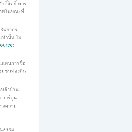
กดิ์สิทธิ์ ควร
ภาพในขณะที่
ทรัพยากร
่านั้น ไม่
ource:
ิ่นแทนการซื้อ
ุมชนท้องถิ่น
อเจ้าบ้าน
 การ์ตูน
ร้างความ
ฒนธรรม