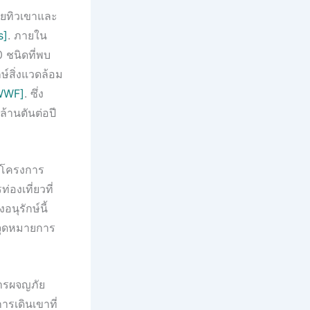
้วยทิวเขาและ
s]
. ภายใน
 ชนิดที่พบ
ษ์สิ่งแวดล้อม
 WWF]
. ซึ่ง
้านตันต่อปี
นาโครงการ
องเที่ยวที่
นุรักษ์นี้
นจุดหมายการ
การผจญภัย
รเดินเขาที่