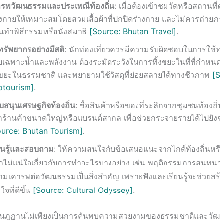
ารพวัฒนธรรมและประเพณีท้องถิ่น
: เมื่อต้องเข้าชมวัดหรือสถานที่ศั
่งกายให้เหมาะสมโดยสวมเสื้อผ้าที่ปกปิดร่างกาย และไม่ควรถ่าย
คนทำพิธีกรรมหรือนั่งสมาธิ
[Source: Bhutan Travel]
.
ทรัพยากรอย่างมีสติ
: นักท่องเที่ยวควรมีความรับผิดชอบในการใช้
เฉพาะน้ำและพลังงาน ต้องระมัดระวังในการทิ้งขยะในที่ที่กำหนดเท
้งขยะในธรรมชาติ และพยายามใช้วัสดุที่ย่อยสลายได้ทางชีวภาพ
[S
otourism]
.
บสนุนเศรษฐกิจท้องถิ่น
: ซื้อสินค้าหรือของที่ระลึกจากชุมชนท้องถ
กร้านค้าขนาดใหญ่หรือแบรนด์สากล เพื่อช่วยกระจายรายได้ไปยังช
ource: Bhutan Tourism]
.
ียนรู้และสอบถาม
: ให้ความสนใจกับข้อเสนอแนะจากไกด์ท้องถิ่นหรื
กไม่แน่ใจเกี่ยวกับการทำอะไรบางอย่าง เช่น พฤติกรรมการสนทนา
ามเคารพต่อวัฒนธรรมเป็นสิ่งสำคัญ เพราะฟังและเรียนรู้จะช่วยส
าใจที่ดีขึ้น
[Source: Cultural Odyssey]
.
ในภูฏานไม่เพียงเป็นการค้นพบความสวยงามของธรรมชาติและวั