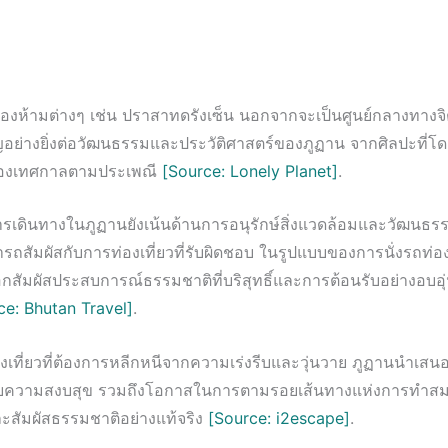
์ต้องห้ามต่างๆ เช่น ปราสาทดรังเซ็น นอกจากจะเป็นศูนย์กลางทางจ
อย่างยิ่งต่อวัฒนธรรมและประวัติศาสตร์ของภูฏาน จากศิลปะที่โด
องเทศกาลตามประเพณี
[Source: Lonely Planet]
.
รเดินทางในภูฏานยังเน้นด้านการอนุรักษ์สิ่งแวดล้อมและวัฒนธรรมท
รถสัมผัสกับการท่องเที่ยวที่รับผิดชอบ ในรูปแบบของการนั่งรถท่องเ
อกสัมผัสประสบการณ์ธรรมชาติที่บริสุทธิ์และการต้อนรับอย่างอบอ
ce: Bhutan Travel]
.
งเที่ยวที่ต้องการหลีกหนีจากความเร่งรีบและวุ่นวาย ภูฏานนำเสนอส
ยความสงบสุข รวมถึงโอกาสในการตามรอยเส้นทางแห่งการทำสมา
ละสัมผัสธรรมชาติอย่างแท้จริง
[Source: i2escape]
.