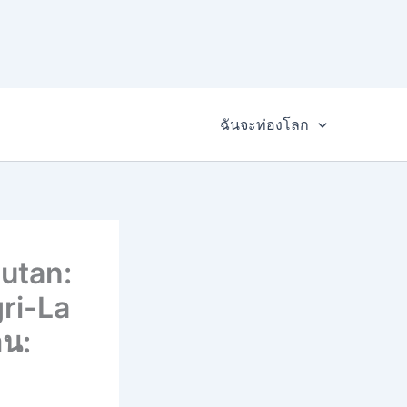
ฉันจะท่องโลก
utan:
ri-La
าน: