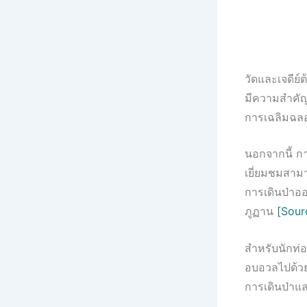
วัดและเจดีย
มีความสำคัญ
การเฉลิมฉล
นอกจากนี้ กา
เยี่ยมชมสามา
การเดินป่าอ
ภูฏาน
[Sour
สำหรับนักท่อ
อบอวลไปด้ว
การเดินป่าแ