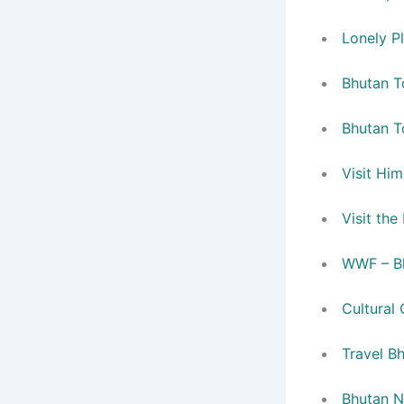
Lonely P
Bhutan T
Bhutan T
Visit Hi
Visit the
WWF – B
Cultural 
Travel B
Bhutan N