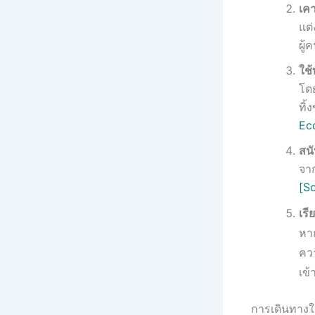
เค
แต
ผู้
ใช้
โดย
ทิ
Ec
สนั
จา
[S
เร
หา
คว
เข้
การเดินทาง