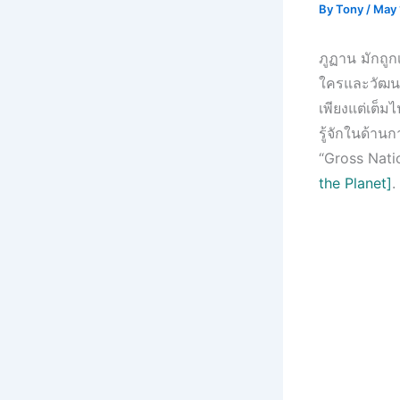
By
Tony
/
May 
ภูฏาน มักถูก
ใครและวัฒนธ
เพียงแต่เต็มไ
รู้จักในด้าน
“Gross Nati
the Planet]
.