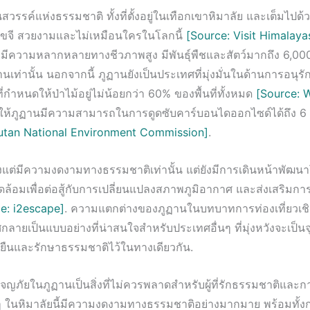
นสวรรค์แห่งธรรมชาติ ทั้งที่ตั้งอยู่ในเทือกเขาหิมาลัย และเต็มไปด
ียวขจี สวยงามและไม่เหมือนใครในโลกนี้
[Source: Visit Himalaya
ามีความหลากหลายทางชีวภาพสูง มีพันธุ์พืชและสัตว์มากถึง 6,000
เท่านั้น นอกจากนี้ ภูฏานยังเป็นประเทศที่มุ่งมั่นในด้านการอนุรัก
่กำหนดให้ป่าไม้อยู่ไม่น้อยกว่า 60% ของพื้นที่ทั้งหมด
[Source:
ให้ภูฏานมีความสามารถในการดูดซับคาร์บอนไดออกไซด์ได้ถึง 6 ล
utan National Environment Commission]
.
ยงแต่มีความงดงามทางธรรมชาติเท่านั้น แต่ยังมีการเดินหน้าพัฒ
วดล้อมเพื่อต่อสู้กับการเปลี่ยนแปลงสภาพภูมิอากาศ และส่งเสริมการท่
e: i2escape]
. ความแตกต่างของภูฏานในบทบาทการท่องเที่ยวเชิงอ
ลายเป็นแบบอย่างที่น่าสนใจสำหรับประเทศอื่นๆ ที่มุ่งหวังจะเป็
ยั่งยืนและรักษาธรรมชาติไว้ในทางเดียวกัน.
จญภัยในภูฏานเป็นสิ่งที่ไม่ควรพลาดสำหรับผู้ที่รักธรรมชาติและ
ๆ ในหิมาลัยนี้มีความงดงามทางธรรมชาติอย่างมากมาย พร้อมทั้งกา