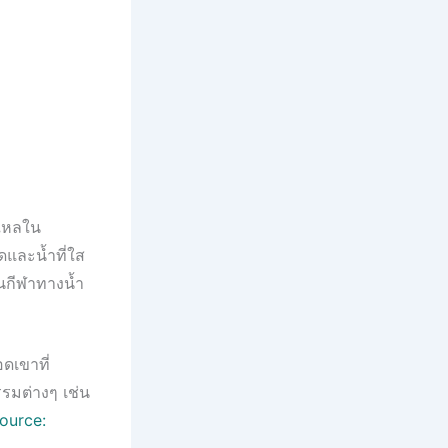
งใหลใน
ดและน้ำที่ใส
นกีฬาทางน้ำ
ดเขาที่
รรมต่างๆ เช่น
ource: