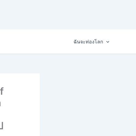
ฉันจะท่องโลก
f
m
ป