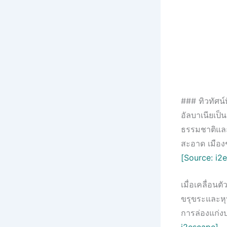
### ทิวทัศน์
อัลบาเนียเป็
ธรรมชาติและน
สะอาด เมือง
[Source: i2
เมื่อเคลื่อน
ขรุขระและหุบ
การล่องแก่งบ