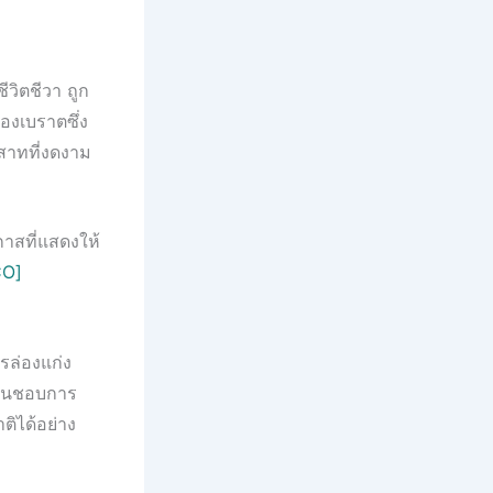
ีวิตชีวา ถูก
งเบราตซึ่ง
าสาทที่งดงาม
าสที่แสดงให้
CO]
รล่องแก่ง
ชื่นชอบการ
ติได้อย่าง