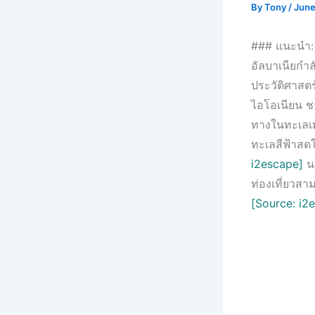
By
Tony
/
June
### แนะนำ:
อัลบาเนียกำ
ประวัติศาสตร
ไอโอเนียน ช
ทางในทะเลเมดิ
ทะเลสีฟ้าสดใ
i2escape]
นอ
ท่องเที่ยวส
[Source: i2