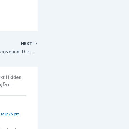
NEXT
Eco-Traveling: Discovering The Hidden Gems Of Costa Rica’s Sustainable Destinations และการท่องเที่ยวเชิงนิเวศ: ค้นพบใบอัญมณีที่ซ่อนอยู่ของจุดหมายปลายทางที่ยั่งยืนในคอสตาริกา
ext Hidden
ยุโรป”
 at 9:25 pm