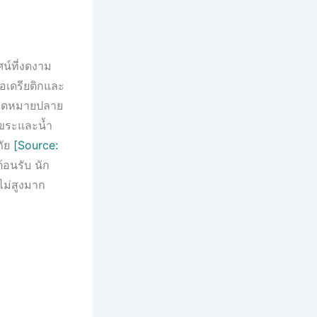
น์ที่งดงาม
เอเดรียติกและ
้จุดหมายปลาย
รุขระและน้ำ
ภัย
[Source:
้อนรับ นัก
ไม่สูงมาก