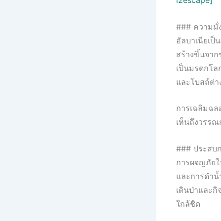
i2escape]
### ความมั่
อัลบาเนียเป็
สร้างขึ้นจา
เป็นมรดกโลกข
และโบสถ์ต่าง
การเฉลิมฉลอ
เห็นถึงวรรณ
### ประสบกา
การผจญภัยใน
และการดำน้ำลึ
เดินป่าและกิ
ใกล้ชิด