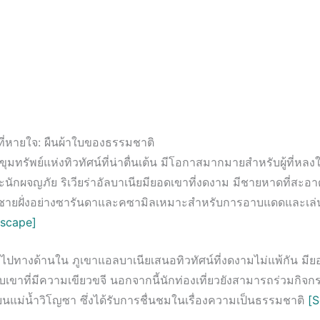
ที่หายใจ: ผืนผ้าใบของธรรมชาติ
นขุมทรัพย์แห่งทิวทัศน์ที่น่าตื่นเต้น มีโอกาสมากมายสำหรับผู้ที่หล
ักผจญภัย ริเวียร่าอัลบาเนียมียอดเขาที่งดงาม มีชายหาดที่สะอา
ชายฝั่งอย่างซารันดาและคซามิลเหมาะสำหรับการอาบแดดและเล่
escape]
ตัวไปทางด้านใน ภูเขาแอลบาเนียเสนอทิวทัศน์ที่งดงามไม่แพ้กัน มียอ
เขาที่มีความเขียวขจี นอกจากนี้นักท่องเที่ยวยังสามารถร่วมกิจก
นแม่น้ำวิโญซา ซึ่งได้รับการชื่นชมในเรื่องความเป็นธรรมชาติ
[S