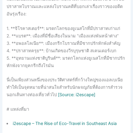
ปราสาทโบราณและแหล่งโบราณคดีที่บอกเล่าเรื่องราวของอดีต
อันรุ่งเรือง:
1. **จิโรคาสเตอร์**: มรดกโลกของยูเนสโกที่มีปราสาทเก่าแก่
2. **แบรต**: เมืองที่มีชื่อเสียงในนาม “เมืองแห่งพันหน้าต่าง”
3. **อพอลโลเนีย**: เมืองกรีกโบราณที่มีซากปรักหักพังสำคัญ
4. **ปราสาทครุย**: บ้านเกิดของวีรบุรุษชาติ สเคนเดอร์เบก
5. **อุทยานแห่งชาติบูรินต์**: มรดกโลกแห่งยูเนสโกที่มีซากปรัก
หักพังจากยุคกรีกถึงโรมัน
นี่เป็นเพียงส่วนหนึ่งของประวัติศาสตร์ที่กว้างใหญ่ของแอลเบเนีย
ทำให้เป็นจุดหมายที่น่าสนใจสำหรับนักผจญภัยที่ต้องการสำรวจ
นอกเส้นทางท่องเที่ยวทั่วไป
[Source: i2escape]
# แหล่งที่มา
i2escape – The Rise of Eco-Travel in Southeast Asia