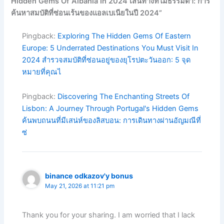
Hidden Gems Of Albania In 2024 เส้นทางที่ไม่ธรรมดา: การ
ค้นหาสมบัติที่ซ่อนเร้นของแอลเบเนียในปี 2024”
Pingback:
Exploring The Hidden Gems Of Eastern
Europe: 5 Underrated Destinations You Must Visit In
2024 สำรวจสมบัติที่ซ่อนอยู่ของยุโรปตะวันออก: 5 จุด
หมายที่คุณไ
Pingback:
Discovering The Enchanting Streets Of
Lisbon: A Journey Through Portugal's Hidden Gems
ค้นพบถนนที่มีเสน่ห์ของลิสบอน: การเดินทางผ่านอัญมณีที่
ซ่
binance odkazov'y bonus
May 21, 2026 at 11:21 pm
Thank you for your sharing. I am worried that I lack