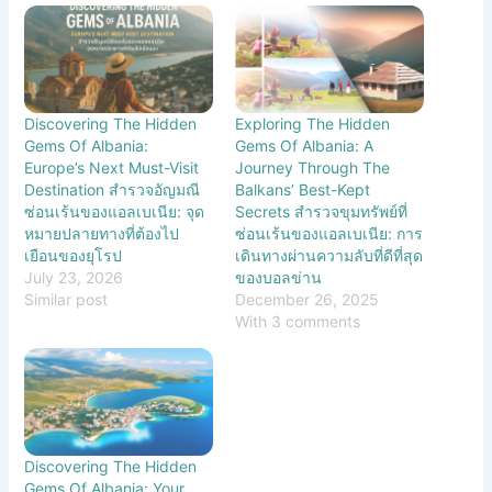
Discovering The Hidden
Exploring The Hidden
Gems Of Albania:
Gems Of Albania: A
Europe’s Next Must-Visit
Journey Through The
Destination สำรวจอัญมณี
Balkans’ Best-Kept
ซ่อนเร้นของแอลเบเนีย: จุด
Secrets สำรวจขุมทรัพย์ที่
หมายปลายทางที่ต้องไป
ซ่อนเร้นของแอลเบเนีย: การ
เยือนของยุโรป
เดินทางผ่านความลับที่ดีที่สุด
July 23, 2026
ของบอลข่าน
Similar post
December 26, 2025
With 3 comments
Discovering The Hidden
Gems Of Albania: Your