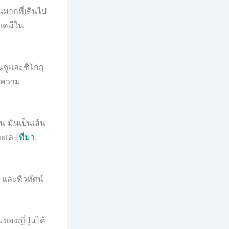
วนมากที่เดินไป
พเคมีใน
นชูและชิโกกุ
บความ
น มันเป็นเส้น
วทะเล
[ที่มา:
น และทิวทัศน์
ของญี่ปุ่นได้