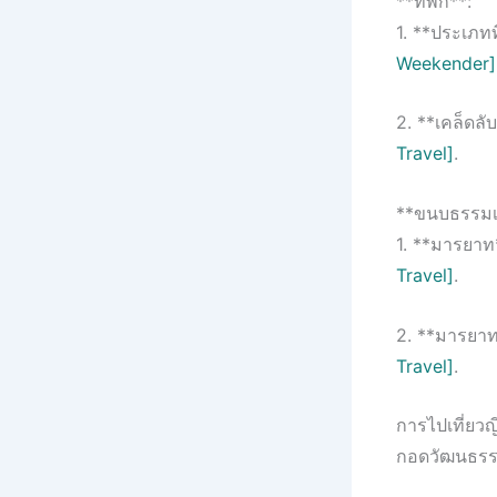
**ที่พัก**:
1. **ประเภทท
Weekender]
2. **เคล็ดล
Travel]
.
**ขนบธรรมเ
1. **มารยาท
Travel]
.
2. **มารยาท
Travel]
.
การไปเที่ยวญี
กอดวัฒนธรรม