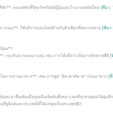
ี่พัก**: ลองเสพักที่รีสอร์ทสไตล์ญี่ปุ่นและโรงแรมสมัยใหม่
[ที่มา
.
ับการจอง**: ใช้บริการออนไลน์สำหรับตัวเลือกที่หลากหลาย
[ที่มา
นียม**:
**: รองรับความเหมาะสม เช่น การโค้งถือว่าเป็นการทักทายที่ดี
[
ในการทานอาหาร**: เช่น การพูด “อิตาดาคิมาส” ก่อนอาหาร
[ท
่ปุ่นจะน่าตื่นเต้นเมื่อคุณมีเคล็ดลับที่เหมาะสมที่จะช่วยคุณได้ลุ่มล
ที่ยูนีกด์และประเพณีที่ได้แก่คุณในประเทศ美!!