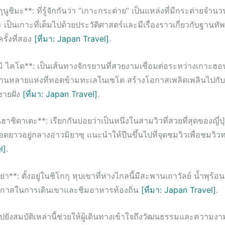
นูชิมะ**: ที่รู้จักกันว่า “เกาะกระต่าย” เป็นแหล่งที่มีกระต่ายจำน
 เป็นเกาะที่เต็มไปด้วยประวัติศาสตร์และมีเรื่องราวเกี่ยวกับฐานทั
ั้งที่สอง
[ที่มา: Japan Travel]
.
ิ ไคโด**: เป็นเส้นทางจักรยานที่สวยงามเชื่อมต่อระหว่างเกาะฮอ
นหลายแห่งที่ทอดข้ามทะเลในเซโต สร้างโอกาสเพลิดเพลินไปกั
ายฝั่ง
[ที่มา: Japan Travel]
.
ชิดาเตะ**: เรียกกันบ่อยว่าเป็นหนึ่งในสามวิวที่สวยที่สุดของญี่ปุ่
ดยาวอยู่กลางอ่าวมิยาซุ แนะนำให้ปีนขึ้นไปที่จุดชมวิวเพื่อชมวิ
l]
.
ย่า**: ตั้งอยู่ในชิโกกุ หุบเขาที่ห่างไกลนี้มีสะพานเถาวัลย์ น้ำพุร้อ
อกาสในการเดินเขาและชิมอาหารท้องถิ่น
[ที่มา: Japan Travel]
.
ยังสมบัติเหล่านี้ช่วยให้ผู้เดินทางเข้าใจถึงวัฒนธรรมและความงาม