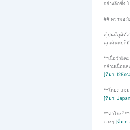
อย่างลึกซึ้
## ความอร่อย
ญี่ปุ่นมีภูม
คุณค้นพบก็ม
**เนื้อวัวฮิดะ
กล้ามเนื้อแล
[ที่มา: I2Es
**โกยะ แชมปุ
[ที่มา: Japa
**ทาโยะจิ**:
ต่างๆ
[ที่มา: