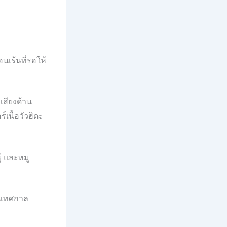
นเร้นที่รอให้
่อเสียงด้าน
์เนื้อวัวฮิดะ
้ และหมู
านเทศกาล