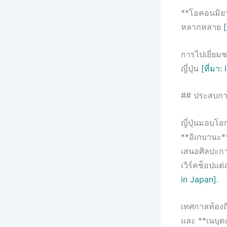
**โอคอนมิยาก
หลากหลาย
การไปเยี่ยมช
ญี่ปุ่น
[ที่มา:
## ประสบกา
ญี่ปุ่นมอบโ
**อิเกบานะ**
เสนอศิลปะกา
เวิร์คช็อปแ
in Japan]
.
เทศกาลท้องถิ
และ **เนบุต