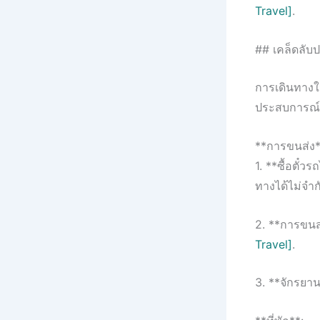
Travel]
.
## เคล็ดลับป
การเดินทางใน
ประสบการณ์ท
**การขนส่ง*
1. **ซื้อตั๋ว
ทางได้ไม่จำ
2. **การขนส
Travel]
.
3. **จักรยาน