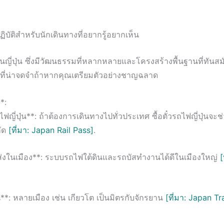
ฏิบัติสำหรับนักเดินทางที่อยากรู้อยากเห็น
ญี่ปุ่น ซึ่งมีวัฒนธรรมที่หลากหลายและโครงสร้างพื้นฐานที่ทันสม
ี่น่าจดจำถ้าหากคุณเตรียมตัวอย่างชาญฉลาด
*:
รถไฟญี่ปุ่น**: ถ้าต้องการเดินทางไปทั่วประเทศ ซื้อตั๋วรถไฟญี่ปุ่นจะช
กัด
[ที่มา: Japan Rail Pass]
.
่งในเมือง**: ระบบรถไฟใต้ดินและรถบัสทำงานได้ดีในเมืองใหญ่
[
**: หลายเมือง เช่น เกียวโต เป็นมิตรกับจักรยาน
[ที่มา: Japan Tr