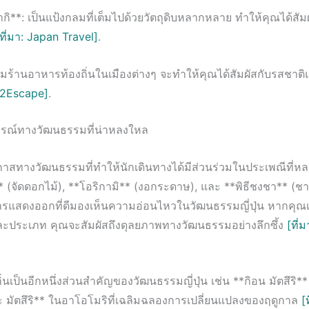
ิ**: เป็นแป้งกลมที่เต็มไปด้วยวัตถุดิบหลากหลาย ทำให้คุณได้สัมผ
[ที่มา: Japan Travel]
.
มร้านอาหารท้องถิ่นในเมืองต่างๆ จะทำให้คุณได้สัมผัสกับรสชาติ
 I2Escape]
.
รณ์ทางวัฒนธรรมที่น่าหลงใหล
อกาสทางวัฒนธรรมที่ทำให้นักเดินทางได้มีส่วนร่วมในประเพณีที่ห
 (จัดดอกไม้), **โอริกามิ** (งอกระดาษ), และ **พิธีชงชา** (ชาจ
รแสดงออกที่ดีมองเห็นความอ่อนไหวในวัฒนธรรมญี่ปุ่น หากคุณเ
ต่ละประเภท คุณจะสัมผัสถึงดุลยภาพทางวัฒนธรรมอย่างลึกซึ้ง
[ที่
่นเป็นอีกหนึ่งส่วนสำคัญของวัฒนธรรมญี่ปุ่น เช่น **กิอน มัตสึริ*
ะ มัตสึริ** ในอาโอโมริที่เฉลิมฉลองการเปลี่ยนแปลงของฤดูกาล
[