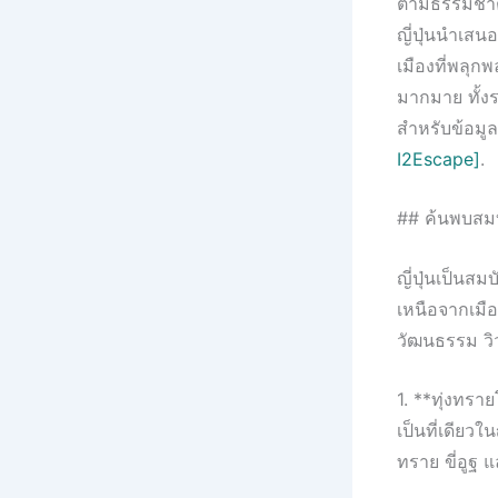
ตามธรรมชาติ
ญี่ปุ่นนำเสน
เมืองที่พลุก
มากมาย ทั้งร
สำหรับข้อมูลเ
I2Escape]
.
## ค้นพบสมบัต
ญี่ปุ่นเป็นสม
เหนือจากเมื
วัฒนธรรม วิว
1. **ทุ่งทรา
เป็นที่เดียว
ทราย ขี่อูฐ 