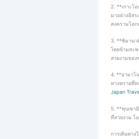
2. **เกาะโอกุ
มาอย่างอิสระ
สงครามโลกคร
3. **ชิมานาม
โดยข้ามสะพา
สวยงามของช
4. **อามาโนฮา
ทางทรายที่ทอ
Japan Trave
5. **หุบเขาอิ
ที่สวยงาม โ
การเดินทางไป