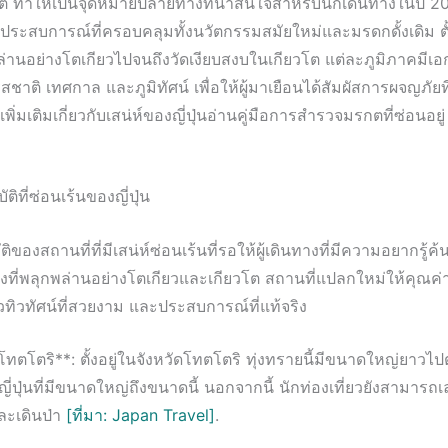
 ทำให้เป็นจุดหมายปลายทางที่น่าสนใจสำหรับนักเดินทางในปี 
อประสบการณ์ที่ครอบคลุมทั้งนวัตกรรมสมัยใหม่และมรดกดั้งเดิม ต
พล่านอย่างโตเกียวไปจนถึงวัดเงียบสงบในเกียวโต แต่ละภูมิภาคมีเอ
สชาติ เทศกาล และภูมิทัศน์ เพื่อให้ผู้มาเยือนได้สัมผัสการผจญภัยท
พิ่มเติมเกี่ยวกับเสน่ห์ของญี่ปุ่นอ่านคู่มือการสำรวจมรกตที่ซ่อนอยู
ิที่ซ่อนเร้นของญี่ปุ่น
บัติของสถานที่ที่มีเสน่ห์ซ่อนเร้นที่รอให้ผู้เดินทางที่มีความอยากรู้
องที่พลุกพล่านอย่างโตเกียวและเกียวโต สถานที่แปลกใหม่ให้คุณค
ทิวทัศน์ที่สวยงาม และประสบการณ์ที่แท้จริง
ยโทตโตริ**: ตั้งอยู่ในจังหวัดโทตโตริ ทุ่งทรายนี้มีขนาดใหญ่ยาวไ
ในญี่ปุ่นที่มีขนาดใหญ่ถึงขนาดนี้ นอกจากนี้ นักท่องเที่ยวยังสามาร
และเดินป่า
[ที่มา: Japan Travel]
.