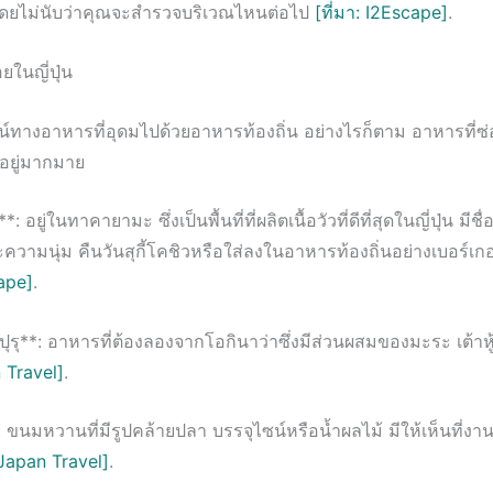
ง โดยไม่นับว่าคุณจะสำรวจบริเวณไหนต่อไป
[ที่มา: I2Escape]
.
ในญี่ปุ่น
ิทัศน์ทางอาหารที่อุดมไปด้วยอาหารท้องถิ่น อย่างไรก็ตาม อาหารที่ซ่อ
ีอยู่มากมาย
**: อยู่ในทาคายามะ ซึ่งเป็นพื้นที่ที่ผลิตเนื้อวัวที่ดีที่สุดในญี่ปุ่น มีชื
ะความนุ่ม คืนวันสุกี้โคชิวหรือใส่ลงในอาหารท้องถิ่นอย่างเบอร์เกอร
cape]
.
รุ**: อาหารที่ต้องลองจากโอกินาว่าซึ่งมีส่วนผสมของมะระ เต้าหู
n Travel]
.
 ขนมหวานที่มีรูปคล้ายปลา บรรจุไซน์หรือน้ำผลไม้ มีให้เห็นที่ง
 Japan Travel]
.