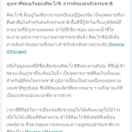
หุบเขาที่ซ่อนเร้นของคิตะโกชิ: สวรรค์ของคนรักธรรมชาติ
คิตะโกชิ ตั้งอยู่ในเทือกเขาแอลป์ของญี่ปุ่นเหนือ เป็นจุดหมายที่น่า
ตื่นตาตื่นใจสำหรับคนรักธรรมชาติ พื้นที่นี้รู้จักในเรื่องภูมิทัศน์ที่
สวยงามที่มีภูเขาแหลมคม ป่าไม้ที่เขียวชอุ่ม และแม่น้ำที่ใส
สะอาด นอกจากความงามทางธรรมชาติแล้ว คิตะโกชิยังมีเส้น
ทางเดินป่าอันงดงามที่เหมาะสำหรับนักเดินทางทุกระดับ
[Source:
I2Escape]
หนึ่งในมุมมองที่มีชื่อเสียงของคิตะโกชิคือสะพานคัปปะ ที่ซึ่งผู้เข้า
ชมจะเห็นภูเขาที่สะท้อนในน้ำ เป็นจุดถ่ายภาพที่ต้องไปเห็นและ
สำหรับผู้ที่สนใจธรรมชาติ ภูมิภาคนี้ยังเป็นส่วนหนึ่งของอุทยาน
แห่งชาติชูบุซังคุม ซึ่งมีพืชและสัตว์ที่หลากหลาย รวมถึงมายะจิที่
เป็นเอกลักษณ์และนกที่หายากต่างๆ
เวลาที่ดีที่สุดในการเยี่ยมชมคือช่วงฤดูใบไม้ผลิและฤดูใบไม้ร่วง
เมื่อใบไม้เปลี่ยนสีสันสวยงาม ทำให้คิตะโกชิมีเสน่ห์ที่เหมือน
เทพนิยาย คืบควบคุมความสงบและความสูงของธรรมชาติจาก
ชีวิตเมือง
[Source: I2Escape]