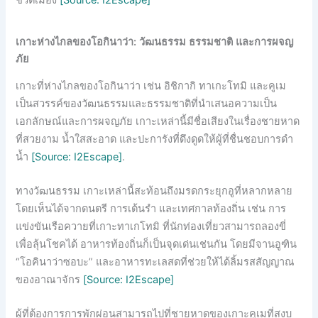
เกาะห่างไกลของโอกินาว่า: วัฒนธรรม ธรรมชาติ และการผจญ
ภัย
เกาะที่ห่างไกลของโอกินาว่า เช่น อิชิกากิ ทาเกะโทมิ และคูเม
เป็นสวรรค์ของวัฒนธรรมและธรรมชาติที่นำเสนอความเป็น
เอกลักษณ์และการผจญภัย เกาะเหล่านี้มีชื่อเสียงในเรื่องชายหาด
ที่สวยงาม น้ำใสสะอาด และปะการังที่ดึงดูดให้ผู้ที่ชื่นชอบการดำ
น้ำ
[Source: I2Escape]
.
ทางวัฒนธรรม เกาะเหล่านี้สะท้อนถึงมรดกระยุกอูที่หลากหลาย
โดยเห็นได้จากดนตรี การเต้นรำ และเทศกาลท้องถิ่น เช่น การ
แข่งขันเรือควายที่เกาะทาเกโทมิ ที่นักท่องเที่ยวสามารถลองขี่
เพื่อลุ้นโชคได้ อาหารท้องถิ่นก็เป็นจุดเด่นเช่นกัน โดยมีจานอูฑิน
“โอคินาว่าซอบะ” และอาหารทะเลสดที่ช่วยให้ได้ลิ้มรสสัญญาณ
ของอาณาจักร
[Source: I2Escape]
ผู้ที่ต้องการการพักผ่อนสามารถไปที่ชายหาดของเกาะคูเมที่สงบ