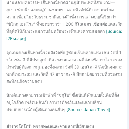
นานหลายศตวรรษ เส้นทางนี้พาดผ่านภูมิประเทศที่สวยงาม—
ภูเขา ชายฝั่ง และหมู่บ้านชนบท—มอบทิวทัศน์ที่งดงามพร้อม
ความเชื่อมโยงกับธรรมชาติอย่างลึกซึ้ง การแสวงบุญนี้เรียกว่า
“ชิโกกุ เฮนโระ” ที่ทอดยาวกว่า 1,200 กิโลเมตร เชื่อมต่อแต่ละวัด
ที่อุทิศให้กับพระแม่กวนอิมหรือพระเจ้าแห่งความเมตตา
[Source:
I2Escape]
จุดเด่นของเส้นทางนี้รวมถึงวัดที่อยู่ซ่อนเร้นหลายแห่ง เช่น วัดที่ 1
รโยเซน-จิ ที่มีประตูเข้าที่สวยงามและสวนที่สงบเพื่อการไตร่ตรอง
สำหรับผู้ต้องการมุมมองที่งดงาม วัดที่ 39 เอนโค-จิ จึงเป็นจุดแวะ
พักที่เหมาะสม และวัดที่ 47 ยาซากะ-จิ มีสถาปัตยกรรมที่สวยงาม
สะท้อนถึงความสงบ
นักเดินทางสามารถเข้าพักที่ “ชุกุโบ” ซึ่งเป็นที่พักแบบดั้งเดิมที่ตั้ง
อยู่ใกล้วัด เพลิดเพลินกับอาหารท้องถิ่นและแลกเปลี่ยน
ประสบการณ์กับผู้เดินทางคนอื่นๆ
[Source: Japan Travel]
สำรวจโตโตรี: ทรายทะเลและชายหาดที่เงียบสงบ