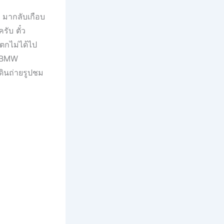
 มากลับเกือบ
รับ ตั๋ว
บตกไม่ได้ไป
บ BMW
ดินถ่ายรูปชม