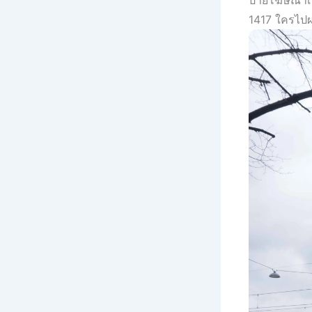
ป้ายโฆษณาเบี
1417 ใครไปผ