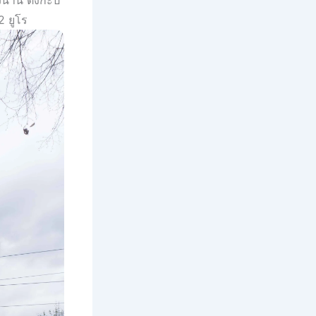
นาน ตั้งกะปี
 ยูโร