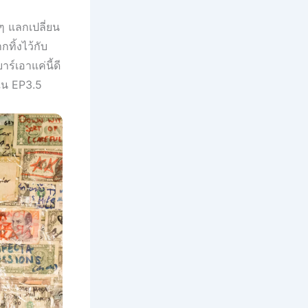
่ๆ แลกเปลี่ยน
ทิ้งไว้กับ
์เอาแค่นี้ดี
อใน EP3.5