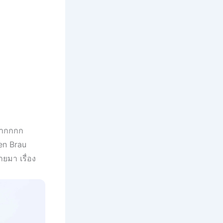
าลากกกก
en Brau
ยมา เรื่อง