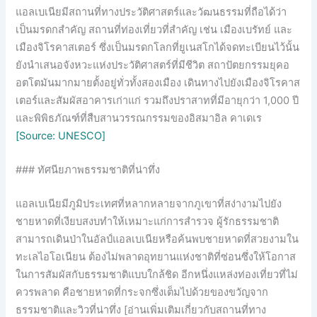
แอลเบเนียมีสถานที่ทางประวัติศาสตร์และวัฒนธรรมที่ถือได้ว่า
เป็นมรดกสำคัญ สถานที่ท่องเที่ยวที่สำคัญ เช่น เมืองเบรัทย์ และ
เมืองจิโรคาสเตอร์ ซึ่งเป็นมรดกโลกที่ยูเนสโกได้จดทะเบียนไว้นั้น
ยังนำเสนอจังหวะแห่งประวัติศาสตร์ที่มีชีวิต สถาปัตยกรรมยุคอ
อตโตมันมากมายตั้งอยู่ทั่วทั้งสองเมือง เดินทางไปยังเมืองจิโรคาส
เตอร์และสัมผัสอาคารเก่าแก่ รวมถึงปราสาทที่มีอายุกว่า 1,000 ปี
และพิพิธภัณฑ์ที่สืบสานวรรณกรรมของอิสมาอิล คาเดเร
[Source: UNESCO]
### ทัศนียภาพธรรมชาติที่น่าทึ่ง
แอลเบเนียมีภูมิประเทศที่หลากหลายจากภูเขาที่สง่างามไปยัง
ชายหาดที่เงียบสงบทำให้เหมาะแก่การสำรวจ ผู้รักธรรมชาติ
สามารถเดินป่าในอัลป์แอลเบเนียหรือค้นพบชายหาดที่สวยงามใน
ทะเลไอโอเนียน ต้องไม่พลาดอุทยานแห่งชาติที่ซ่อนซึ่งให้โอกาส
ในการสัมผัสกับธรรมชาติแบบใกล้ชิด อีกหนึ่งแหล่งท่องเที่ยวที่ไม่
ควรพลาด คือชายหาดที่กระจกซึ่งเต็มไปด้วยของขวัญจาก
ธรรมชาติและวิวที่น่าทึ่ง [อ่านเพิ่มเติมเกี่ยวกับสถานที่ทาง