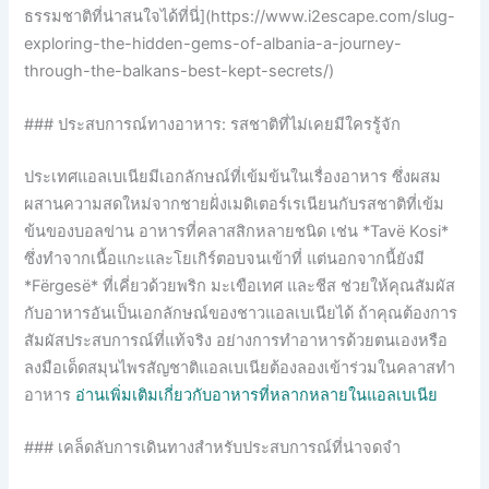
ธรรมชาติที่น่าสนใจได้ที่นี่](https://www.i2escape.com/slug-
exploring-the-hidden-gems-of-albania-a-journey-
through-the-balkans-best-kept-secrets/)
### ประสบการณ์ทางอาหาร: รสชาติที่ไม่เคยมีใครรู้จัก
ประเทศแอลเบเนียมีเอกลักษณ์ที่เข้มข้นในเรื่องอาหาร ซึ่งผสม
ผสานความสดใหม่จากชายฝั่งเมดิเตอร์เรเนียนกับรสชาติที่เข้ม
ข้นของบอลข่าน อาหารที่คลาสสิกหลายชนิด เช่น *Tavë Kosi*
ซึ่งทำจากเนื้อแกะและโยเกิร์ตอบจนเข้าที่ แต่นอกจากนี้ยังมี
*Fërgesë* ที่เคี่ยวด้วยพริก มะเขือเทศ และชีส ช่วยให้คุณสัมผัส
กับอาหารอันเป็นเอกลักษณ์ของชาวแอลเบเนียได้ ถ้าคุณต้องการ
สัมผัสประสบการณ์ที่แท้จริง อย่างการทำอาหารด้วยตนเองหรือ
ลงมือเด็ดสมุนไพรสัญชาติแอลเบเนียต้องลองเข้าร่วมในคลาสทำ
อาหาร
อ่านเพิ่มเติมเกี่ยวกับอาหารที่หลากหลายในแอลเบเนีย
### เคล็ดลับการเดินทางสำหรับประสบการณ์ที่น่าจดจำ