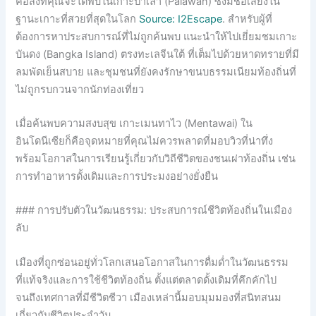
คือสิ่งที่คุณจะได้พบในเกาะปาเลา (Palawan) ซึ่งมีชื่อเสียงใน
ฐานะเกาะที่สวยที่สุดในโลก
Source: I2Escape
. สำหรับผู้ที่
ต้องการหาประสบการณ์ที่ไม่ถูกค้นพบ แนะนำให้ไปเยี่ยมชมเกาะ
บันดง (Bangka Island) ตรงทะเลจีนใต้ ที่เต็มไปด้วยหาดทรายที่มี
ลมพัดเย็นสบาย และชุมชนที่ยังคงรักษาขนบธรรมเนียมท้องถิ่นที่
ไม่ถูกรบกวนจากนักท่องเที่ยว
เมื่อค้นพบความสงบสุข เกาะเมนทาไว (Mentawai) ใน
อินโดนีเซียก็คือจุดหมายที่คุณไม่ควรพลาดที่มอบวิวที่น่าทึ่ง
พร้อมโอกาสในการเรียนรู้เกี่ยวกับวิถีชีวิตของชนเผ่าท้องถิ่น เช่น
การทำอาหารดั้งเดิมและการประมงอย่างยั่งยืน
### การปรับตัวในวัฒนธรรม: ประสบการณ์ชีวิตท้องถิ่นในเมือง
ลับ
เมืองที่ถูกซ่อนอยู่ทั่วโลกเสนอโอกาสในการดื่มด่ำในวัฒนธรรม
ที่แท้จริงและการใช้ชีวิตท้องถิ่น ตั้งแต่ตลาดดั้งเดิมที่คึกคักไป
จนถึงเทศกาลที่มีชีวิตชีวา เมืองเหล่านี้มอบมุมมองที่สนิทสนม
เกี่ยวกับชีวิตประจำวัน