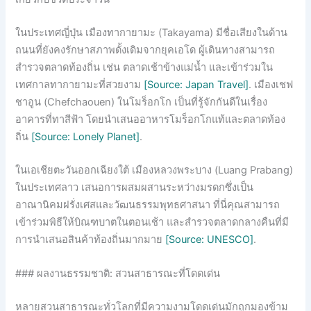
ในประเทศญี่ปุ่น เมืองทากายามะ (Takayama) มีชื่อเสียงในด้าน
ถนนที่ยังคงรักษาสภาพดั้งเดิมจากยุคเอโด ผู้เดินทางสามารถ
สำรวจตลาดท้องถิ่น เช่น ตลาดเช้าข้างแม่น้ำ และเข้าร่วมใน
เทศกาลทากายามะที่สวยงาม
[Source: Japan Travel]
. เมืองเชฟ
ชาอูน (Chefchaouen) ในโมร็อกโก เป็นที่รู้จักกันดีในเรื่อง
อาคารที่ทาสีฟ้า โดยนำเสนออาหารโมร็อกโกแท้และตลาดท้อง
ถิ่น
[Source: Lonely Planet]
.
ในเอเชียตะวันออกเฉียงใต้ เมืองหลวงพระบาง (Luang Prabang)
ในประเทศลาว เสนอการผสมผสานระหว่างมรดกซึ่งเป็น
อาณานิคมฝรั่งเศสและวัฒนธรรมพุทธศาสนา ที่นี่คุณสามารถ
เข้าร่วมพิธีให้บิณฑบาตในตอนเช้า และสำรวจตลาดกลางคืนที่มี
การนำเสนอสินค้าท้องถิ่นมากมาย
[Source: UNESCO]
.
### ผลงานธรรมชาติ: สวนสาธารณะที่โดดเด่น
หลายสวนสาธารณะทั่วโลกที่มีความงามโดดเด่นมักถูกมองข้าม