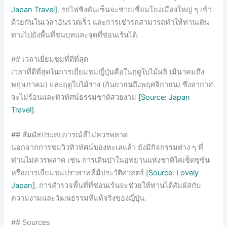
Japan Travel]
. รถไฟชิงคันเซ็นจะช่วยเชื่อมโยงเมืองใหญ่ ๆ เข้า
ด้วยกันในเวลาอันรวดเร็ว และการเช่ารถสามารถทำให้ท่านเดิน
ทางไปยังพื้นที่ชนบทและจุดที่ซ่อนเร้นได้.
## เวลาเยี่ยมชมที่ดีที่สุด
เวลาที่ดีที่สุดในการเยี่ยมชมญี่ปุ่นคือในฤดูใบไม้ผลิ (มีนาคมถึง
พฤษภาคม) และฤดูใบไม้ร่วง (กันยายนถึงพฤศจิกายน) ซึ่งอากาศ
จะไม่ร้อนและทิวทัศน์ธรรมชาติสวยงาม
[Source: Japan
Travel]
.
## สัมผัสประสบการณ์ที่ไม่ควรพลาด
นอกจากการชมวิวทิวทัศน์ของทะเลแล้ว ยังมีกิจกรรมต่าง ๆ ที่
ท่านไม่ควรพลาด เช่น การเดินป่าในอุทยานแห่งชาติไดเซ็ตซุซัน
หรือการเยี่ยมชมปราสาทที่มีประวัติศาสตร์
[Source: Lovely
Japan]
. การสำรวจพื้นที่ที่ซ่อนเร้นจะช่วยให้ท่านได้สัมผัสกับ
ความงามและวัฒนธรรมที่แท้จริงของญี่ปุ่น.
## Sources