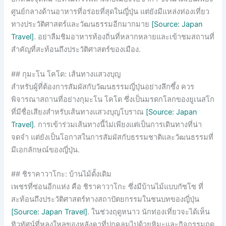
ศูนย์กลางด้านอาหารที่อร่อยที่สุดในญี่ปุ่น แต่ยังมีแหล่งท่องเที่ยว
ทางประวัติศาสตร์และวัฒนธรรมอีกมากมาย
[Source: Japan
Travel]
. อย่าลืมชิมอาหารท้องถิ่นที่หลากหลายและเข้าชมสถานที่
สำคัญที่สะท้อนถึงประวัติศาสตร์ของเมือง.
## กุมะโน โคโด: เส้นทางแสวงบุญ
สำหรับผู้ที่ต้องการสัมผัสกับวัฒนธรรมญี่ปุ่นอย่างลึกซึ้ง ควร
พิจารณาสถานที่อย่างกุมะโน โคโด ซึ่งเป็นมรดกโลกของยูเนสโก
ที่มีชื่อเสียงสำหรับเส้นทางแสวงบุญโบราณ
[Source: Japan
Travel]
. การเข้าร่วมเส้นทางนี้ไม่เพียงแต่เป็นการเดินทางที่น่า
จดจำ แต่ยังเป็นโอกาสในการสัมผัสกับธรรมชาติและวัฒนธรรมที่
มีเอกลักษณ์ของญี่ปุ่น.
## ชิราคาวาโกะ: บ้านไม้ดั้งเดิม
เพชรที่ซ่อนอีกแห่ง คือ ชิราคาวาโกะ ซึ่งมีบ้านไม้แบบกัซโซ ที่
สะท้อนถึงประวัติศาสตร์ทางสถาปัตยกรรมในชนบทของญี่ปุ่น
[Source: Japan Travel]
. ในช่วงฤดูหนาว นักท่องเที่ยวจะได้เห็น
ทิวทัศน์ที่หลงใหลของหลังคาที่ปกคลุมไปด้วยหิมะและกิจกรรมฤดู