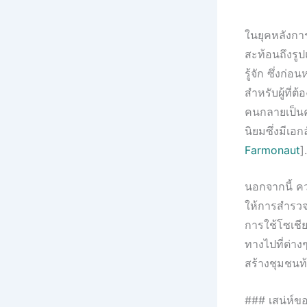
ในยุคหลังกา
สะท้อนถึงรูป
รู้จัก ซึ่งก
สำหรับผู้ที่
คนกลายเป็นคน
นิยมซึ่งมีเ
Farmonaut
].
นอกจากนี้ ค
ให้การสำรวจแ
การใช้โซเชีย
ทางไปที่ต่า
สร้างชุมชนท
### เสน่ห์ขอ