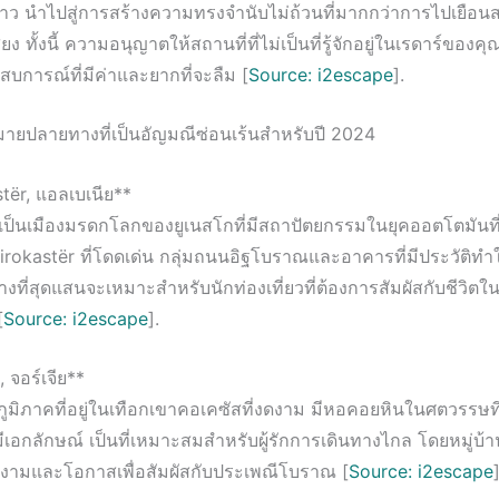
งราว นำไปสู่การสร้างความทรงจำนับไม่ถ้วนที่มากกว่าการไปเยือนส
่อเสียง ทั้งนี้ ความอนุญาตให้สถานที่ที่ไม่เป็นที่รู้จักอยู่ในเรดาร์ขอ
บการณ์ที่มีค่าและยากที่จะลืม [
Source: i2escape
].
มายปลายทางที่เป็นอัญมณีซ่อนเร้นสำหรับปี 2024
stër, แอลเบเนีย**
 เป็นเมืองมรดกโลกของยูเนสโกที่มีสถาปัตยกรรมในยุคออตโตมันท
rokastër ที่โดดเด่น กลุ่มถนนอิฐโบราณและอาคารที่มีประวัติทำให
ี่สุดแสนจะเหมาะสำหรับนักท่องเที่ยวที่ต้องการสัมผัสกับชีวิตใ
[
Source: i2escape
].
 จอร์เจีย**
นภูมิภาคที่อยู่ในเทือกเขาคอเคซัสที่งดงาม มีหอคอยหินในศตวรรษ
ีเอกลักษณ์ เป็นที่เหมาะสมสำหรับผู้รักการเดินทางไกล โดยหมู่บ้า
สวยงามและโอกาสเพื่อสัมผัสกับประเพณีโบราณ [
Source: i2escape
]