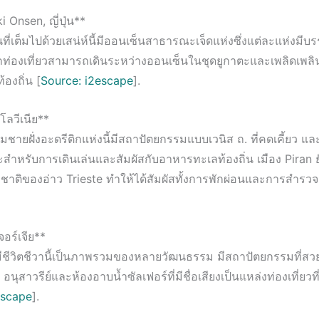
i Onsen, ญี่ปุ่น**
นที่เต็มไปด้วยเสน่ห์นี้มีออนเซ็นสาธารณะเจ็ดแห่งซึ่งแต่ละแห่งมีบร
ักท่องเที่ยวสามารถเดินระหว่างออนเซ็นในชุดยูกาตะและเพลิดเพลิ
้องถิ่น [
Source: i2escape
].
โลวีเนีย**
ยู่ริมชายฝั่งอะดรีติกแห่งนี้มีสถาปัตยกรรมแบบเวนิส ถ. ที่คดเคี้ยว แล
ำหรับการเดินเล่นและสัมผัสกับอาหารทะเลท้องถิ่น เมือง Piran ยังม
ชาติของอ่าว Trieste ทำให้ได้สัมผัสทั้งการพักผ่อนและการสำรวจ
จอร์เจีย**
่มีชีวิตชีวานี้เป็นภาพรวมของหลายวัฒนธรรม มีสถาปัตยกรรมที่ส
ิต อนุสาวรีย์และห้องอาบน้ำซัลเฟอร์ที่มีชื่อเสียงเป็นแหล่งท่องเที่ย
escape
].