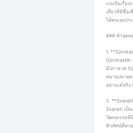
แบ่งปันเรื่อ
เที่ยวที่มีชื
ได้พบเจอประส
### ห้าจุดห
1. **Gjiroka
Gjirokastër
มีปราสาท Gji
หมายปลายทางท
อย่างแท้จริง 
2. **Svaneti,
Svaneti เป็
วัฒนธรรมที่ม
ทิวทัศน์ที่