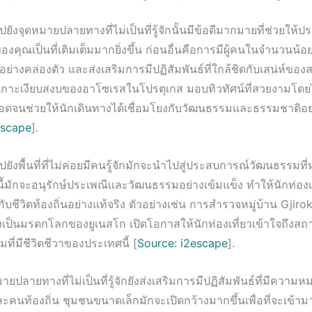
ยังจุดหมายปลายทางที่ไม่เป็นที่รู้จักนั้นมีข้อดีมากมายที่ช่วยให้
งคุณเป็นที่เติมเต็มมากยิ่งขึ้น ก่อนอื่นคือการมีผู้คนในจำนวนน้อ
ย่างคล่องตัว และส่งเสริมการมีปฏิสัมพันธ์ที่ใกล้ชิดกับเสน่ห์ของส
 เกาะเงียบสงบของอาโซเรสในโปรตุเกส มอบทิวทัศน์ที่สวยงามโดยไม
ลอดจนช่วยให้นักเดินทางได้เชื่อมโยงกับวัฒนธรรมและธรรมชาติอย่า
escape
].
ยังพื้นที่ที่ไม่ค่อยมีคนรู้จักมักจะนำไปสู่ประสบการณ์วัฒนธรรมท
นี้มักจะอนุรักษ์ประเพณีและวัฒนธรรมอย่างเข้มแข็ง ทำให้นักท่องเท
ับชีวิตท้องถิ่นอย่างแท้จริง ตัวอย่างเช่น การสำรวจหมู่บ้าน Gjiro
่งเป็นมรดกโลกของยูเนสโก เปิดโอกาสให้นักท่องเที่ยวเข้าใจถึงส
ี่มีชีวิตชีวาของประเทศนี้ [
Source: i2escape
].
ายปลายทางที่ไม่เป็นที่รู้จักยังส่งเสริมการมีปฏิสัมพันธ์ที่มีความ
ละคนท้องถิ่น ชุมชนขนาดเล็กมักจะเปิดกว้างมากขึ้นเพื่อที่จะเข