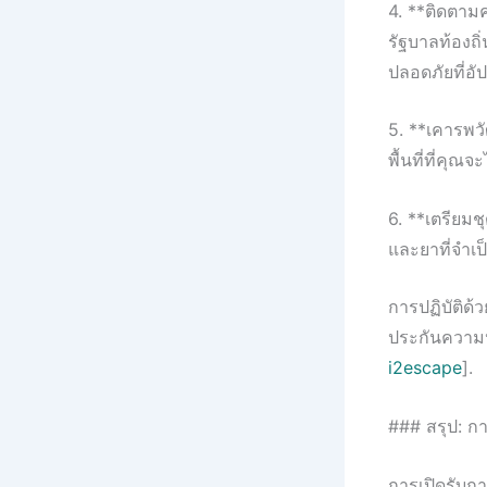
4. **ติดตามค
รัฐบาลท้องถ
ปลอดภัยที่อั
5. **เคารพว
พื้นที่ที่คุณจ
6. **เตรียมช
และยาที่จำเป
การปฏิบัติด้
ประกันความ
i2escape
].
### สรุป: ก
การเปิดรับก