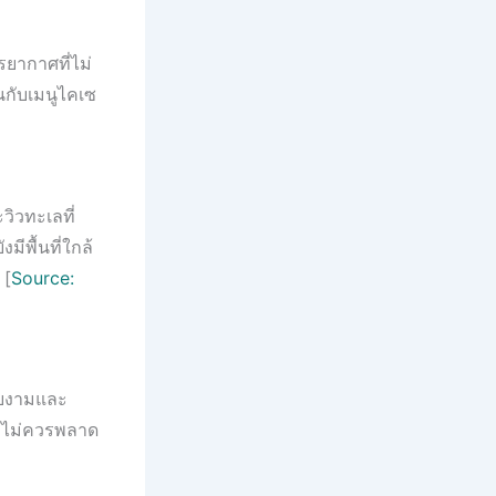
รยากาศที่ไม่
นกับเมนูไคเซ
ะวิวทะเลที่
ีพื้นที่ใกล้
 [
Source:
วยงามและ
วที่ไม่ควรพลาด