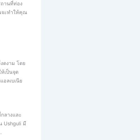
ถานที่ท่อง
งคุณจะทำให้คุณ
ี่งดงาม โดย
้เป็นจุด
นแอลเบเนีย
ที่กลางและ
น Ushguli มี
.