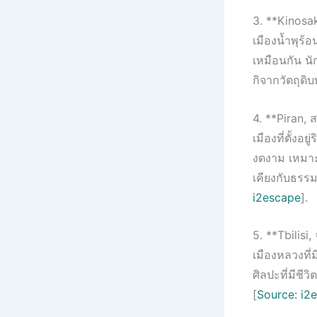
3. **Kinosak
เมืองน้ำพุร้อ
เหมือนกัน น
กิจากวัตถุดิบท
4. **Piran, ส
เมืองที่ตั้งอ
งดงาม เหมาะส
เคียงกับธรรม
i2escape
].
5. **Tbilisi, 
เมืองหลวงที
ศิลปะที่มีชีว
[
Source: i2