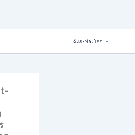
ฉันจะท่องโลก
t-
จ
ร