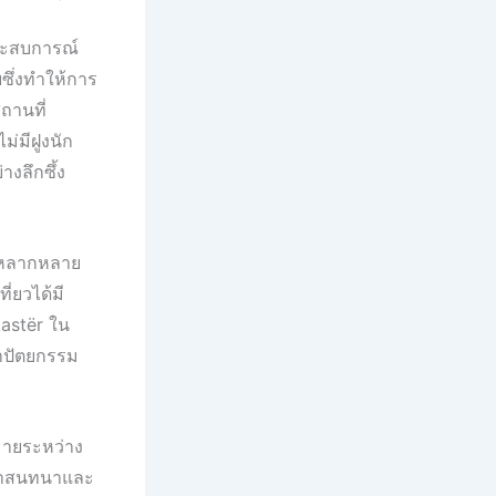
ประสบการณ์
ยซึ่งทำให้การ
ถานที่
่มีฝูงนัก
งลึกซึ้ง
ี่หลากหลาย
ี่ยวได้มี
kastër ใน
ถาปัตยกรรม
หมายระหว่าง
้ามาสนทนาและ