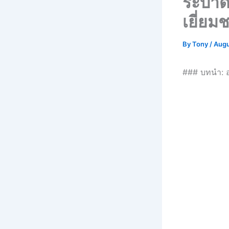
ระบาด: 
เยี่ย
By
Tony
/
Augu
### บทนำ: 