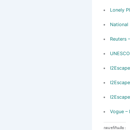
Lonely P
National
Reuters 
UNESCO –
I2Escape
I2Escape
I2Escape
Vogue – 
กดแชร์กันเล้ย :