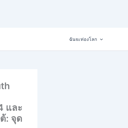
ฉันจะท่องโลก
uth
4 และ
้: จุด