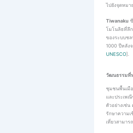
ไปยังจุดหมายที
Tiwanaku
ซึ
โมโนลิธที่ลึ
ของระบบชลปร
1000 ปีหลัง
UNESCO
].
วัฒนธรรมที
ชุมชนพื้นเมื
และประเพณี
ตัวอย่างเช่
รักษาความเชื
เที่ยวสามาร