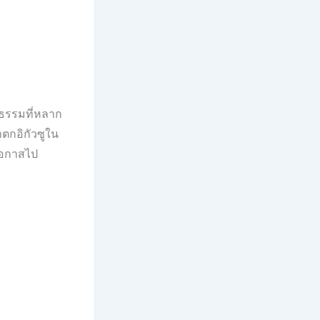
นธรรมที่หลาก
ำตกอิกัวซูใน
โอกาสไป