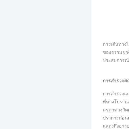
การเดินทางไป
ของธรรมชาติท
ประสบการณ์ที
การสำรวจสถา
การสำรวจแถบ
ที่ทางโบราณค
มรดกทางวัฒน
ปราการก่อนยุ
แสดงถึงอารยธร