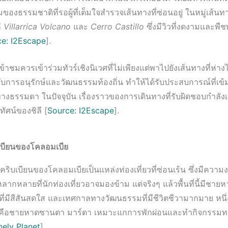
งธรรมชาติที่รอผู้ที่เต็มใจสำรวจเส้นทางที่ซ่อนอยู่ ในหมู่เส้นทาง
ก่
Villarrica Volcano
และ
Cerro Castillo
ซึ่งมีวิวที่งดงามและพืชพ
e: I2Escape
].
เข้าชมควรเข้าร่วมทัวร์เชิงนิเวศที่ไม่เพียงแต่พาไปยังเส้นทางที่ห่าง
วกับการอนุรักษ์และวัฒนธรรมท้องถิ่น ทำให้ได้รับประสบการณ์ที่เข้ม
างธรรมดา ในปัจจุบัน เรื่องราวของการเดินทางที่รับผิดชอบกำลังเป
ทัศน์ของชิลี [
Source: I2Escape
].
บเบียนของโคลอมเบีย
คริบเบียนของโคลอมเบียเป็นแหล่งท่องเที่ยวที่ซ่อนเร้น ซึ่งมีคว
ลากหลายที่นักท่องเที่ยวอาจมองข้าม แต่จริงๆ แล้วพื้นที่นี้มีชาย
ืองที่มีสีสันสดใส และเทศกาลทางวัฒนธรรมที่มีชีวิตชีวามากมาย ห
สุดคือชายหาดซานตา มาร์ตา เหมาะแกการพักผ่อนและทำกิจกรรมท
nely Planet
].