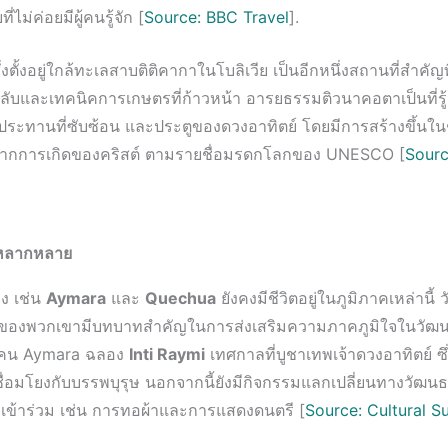
่ไม่ค่อยมีผู้คนรู้จัก [
Source: BBC Travel
].
่งตั้งอยู่ใกล้ทะเลสาบติติคากาในโบลิเวีย เป็นอีกหนึ่งสถานที่สำคัญ
กลับและเทคนิคการเกษตรที่ก้าวหน้า อารยธรรมติวนาคอตาเป็นที่รู้จ
ะทานที่ซับซ้อน และประตูของดวงอาทิตย์ โดยมีการสร้างขึ้นใน
จากการเกิดของคริสต์ ตามรายชื่อมรดกโลกของ UNESCO [
Sourc
่หลากหลาย
อง เช่น
Aymara
และ
Quechua
ยังคงมีชีวิตอยู่ในภูมิภาคเหล่านี
ของพวกเขามีบทบาทสำคัญในการส่งเสริมความภาคภูมิใจในวัฒนธ
น คน Aymara ฉลอง
Inti Raymi
เทศกาลที่บูชาเทพเจ้าดวงอาทิตย์ ซึ
่อมโยงกับบรรพบุรุษ นอกจากนี้ยังมีกิจกรรมแลกเปลี่ยนทางวัฒนธร
ถเข้าร่วม เช่น การทอผ้าและการแสดงดนตรี [
Source: Cultural Su