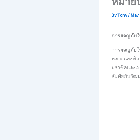
หมายป
By
Tony
/
May 
การผจญภัยใน
การผจญภัยใน
หลายและทิวทั
บราซิลและอา
สัมผัสกับวัฒ