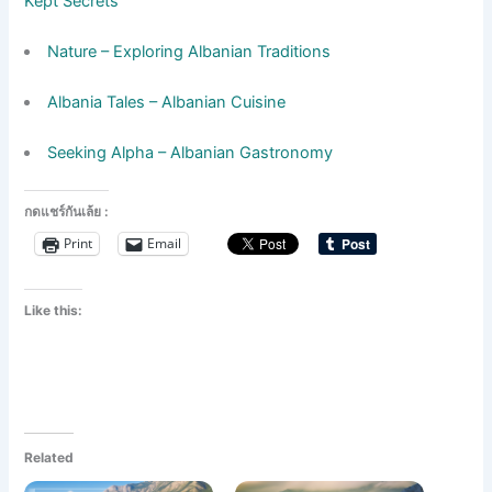
Kept Secrets
Nature – Exploring Albanian Traditions
Albania Tales – Albanian Cuisine
Seeking Alpha – Albanian Gastronomy
กดแชร์กันเล้ย :
Print
Email
Like this:
Related