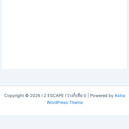
Copyright © 2026 I 2 ESCAPE (ว่างก็เที่ยว) | Powered by
Astra
WordPress Theme