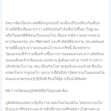
อัลบาเนียเป็นประเทศที่มักถูกมองข้ามเมื่อเปรียบเทียบกับเพื่อน
บ้านที่มีชื่อเสียงมากกว่า แต่ปัจจุบันกำลังเติบโตขึ้นมาในฐานะ
หนึ่งในสมบัติที่ซ่อนเร้นของยุโรป เนื่องจากมีความหลากหลาย
ทางวัฒนธรรม ประวัติศาสตร์ และทิวทัศน์ที่สวยงาม ประเทศบอล
ข่านที่ตั้งอยู่ระหว่างมอนเตเนโกรและกรีซนี้ มีมรดกทาง
วัฒนธรรมที่ร่ำรวยซึ่งสร้างขึ้นจากการผสมผสานระหว่างอิทธิพล
ของเมดิเตอร์เรเนียนและบอลข่าน ผู้เดินทางสามารถสำรวจซาก
ปรักหักพังโบราณ เช่น เมืองกิอโรคาสเตอร์และเบอร์เรต ซึ่งเป็น
มรดกโลกจากยูเนสโก นอกจากนี้ยังมีสถาปัตยกรรมในยุคออตโต
มันและมรดกของ文明อิลลิเรียนให้ผู้มาเยือนได้สัมผัส
## การเปิดเผยภูมิทัศน์ที่ยังไม่ถูกแตะต้อง
ภูมิทัศน์ของอัลบาเนียถือว่าน่าหลงใหลไม่แพ้กัน โดยประกอบไป
ด้วยภูเขาที่ขรุขระและชายฝั่งที่สวยงามที่ทอดยาวไปตามทะเล