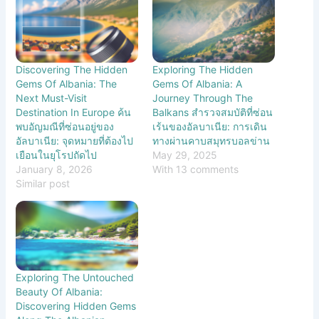
Discovering The Hidden
Exploring The Hidden
Gems Of Albania: The
Gems Of Albania: A
Next Must-Visit
Journey Through The
Destination In Europe ค้น
Balkans สำรวจสมบัติที่ซ่อน
พบอัญมณีที่ซ่อนอยู่ของ
เร้นของอัลบาเนีย: การเดิน
อัลบาเนีย: จุดหมายที่ต้องไป
ทางผ่านคาบสมุทรบอลข่าน
เยือนในยุโรปถัดไป
May 29, 2025
January 8, 2026
With 13 comments
Similar post
Exploring The Untouched
Beauty Of Albania:
Discovering Hidden Gems