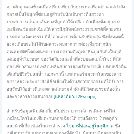
ลาวมักถูกมองข้ามเมื่อเปรียบเทียบกับประเทศเพื่อนบ้าน แต่กำลัง
กลายเป็นไข่มุกที่ซ่อนอยู่สำหรับนักเดินทางที่แสวงหา
ประสบการณ์นอกเส้นทางที่ถูกทำให้เปลือง ตัวเมืองตั้งอยู่กลาง
เอเชียตะวันออกเฉียงใต้ ลาวมีภูมิทัศน์ทางธรรมชาติที่สวยงาม
มรดกทางวัฒนธรรมที่ล้ำค่าและการต้อนรับที่อบอุ่น ซึ่งทั้งหมดนี้
ยังคงเกือบจะไม่ได้รับผลกระทบจากการท่องเที่ยวมากนัก
คุณสมบัติที่โดดเด่นของประเทศรวมถึงภูเขาหินปูนอันยิ่งใหญ่ที่
เด่นอยู่ทั่วไปรอบๆ ของวังเวียงและน้ำที่สงบของแม่น้ำโขง ที่นัก
ท่องเที่ยวสามารถเพลิดเพลินกับการล่องเรืออย่างเงียบสงบหรือตื่น
เต้นกับชีวิตริมแม่น้ำ นอกจากนี้ แพลตฟอร์มมรดกโลกของลาว
อย่างหลวงพระบางยังมีชื่อเสียงในด้านสถาปัตยกรรมที่ได้รับการ
อนุรักษ์ไว้อย่างดีและตลาดนัดยามค่ำคืนที่มีวัฒนธรรมท้องถิ่น
และอาหารลาวแสนอร่อย
[แหล่งที่มา: I2Escape]
.
สำหรับข้อมูลเพิ่มเติมเกี่ยวกับประสบการณ์การเดินทางที่ไม่
เหมือนใครในเอเชียตะวันออกเฉียงใต้ รวมถึงลาว โปรดดูคำ
แนะนำที่เกี่ยวข้องในการสำรวจ
ไข่มุกที่ซ่อนอยู่ในภูมิภาค
ซึ่ง
เปลี่ยนมาเป็นจุดหมายปลายทางที่ต้องไปเยือนห่างไกลจากเส้น