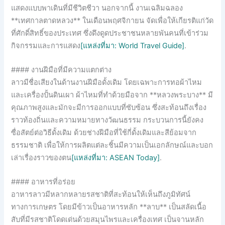
แสดงแบบพาเดินที่มีชีวิตชีวา นอกจากนี้ งานเฉลิมฉลอง
**เทศกาลตาดหลวง** ในเดือนพฤศจิกายน จัดเพื่อให้เกียรติแก่วัด
ที่ศักดิ์สิทธิ์ของประเทศ ซึ่งดึงดูดประชาชนหลายพันคนที่เข้าร่วม
กิจกรรมและการแสดง
[แหล่งที่มา: World Travel Guide]
.
#### งานฝีมือที่มีความแตกต่าง
ลาวมีชื่อเสียงในด้านงานฝีมือดั้งเดิม โดยเฉพาะการทอผ้าไหม
และเครื่องปั้นดินเผา ผ้าไหมที่ทำด้วยมือจาก **หลวงพระบาง** มี
คุณภาพสูงและมักจะมีการออกแบบที่ซับซ้อน ซึ่งสะท้อนถึงเรื่อง
ราวท้องถิ่นและความหมายทางวัฒนธรรม กระบวนการนี้ยังคง
ซื่อสัตย์ต่อวิธีดั้งเดิม ด้วยช่างฝีมือที่ใช้กี่ดั้งเดิมและสีย้อมจาก
ธรรมชาติ เพื่อให้การผลิตแต่ละชิ้นมีความเป็นเอกลักษณ์และบอก
เล่าเรื่องราวของตน
[แหล่งที่มา: ASEAN Today]
.
#### อาหารที่อร่อย
อาหารลาวมีหลากหลายรสชาติที่สะท้อนให้เห็นถึงภูมิทัศน์
ทางการเกษตร โดยมีข้าวเป็นอาหารหลัก **ลาบ** เป็นสลัดเนื้อ
สับที่มีรสชาติโดดเด่นด้วยสมุนไพรและเครื่องเทศ เป็นจานหลัก