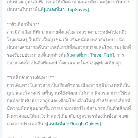
เป็นช่วงฤดูมรสุมที่อาจก่อให้เกิดน้ำท่วมและมีความยุ่งยากในการ
เดินทางในบางพื้นที่
[แหล่งที่มา: TripSavvy]
.
**ตัวเลือกที่พัก**
ลาวมีตัวเลือกที่พักมากมายตั้งแต่โฮสเทลราคาประหยัดไปจนถึง
โรงแรมหรู ในเมืองใหญ่ เช่น เวียงจันทน์และหลวงพระบาง นัก
เดินทางสามารถค้นหาเกสต์เฮาส์ที่สะดวกสบายและโรงแรมบูติกที่
รองรับงบประมาณที่แตกต่างกัน
[แหล่งที่มา: Travel Fish]
. การ
จองล่วงหน้าเป็นสิ่งที่แนะนำโดยเฉพาะในช่วงฤดูท่องเที่ยวสูง.
**เคล็ดลับการเดินทาง**
การเดินทางในลาวอาจเป็นเรื่องท้าทายเนื่องจากภูมิประเทศที่เป็น
ภูเขาและโครงสร้างพื้นฐานที่ยังพัฒนาไม่มาก พิจารณาการใช้รถ
บัสท้องถิ่นซึ่งมีราคาถูกและเชื่อมโยงเมืองใหญ่ สำหรับทางเลือกที่
มีความยืดหยุ่นมากขึ้น การเช่ามอเตอร์ไบค์สามารถเป็นตัวเลือกที่
ดี ตรวจสอบให้แน่ใจว่าคุณรู้เกี่ยวกับกฎจราจรท้องถิ่นซึ่งอาจแตก
ต่างจากประเทศอื่น ๆ
[แหล่งที่มา: Rough Guides]
.