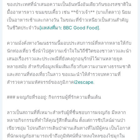
ของประเทศที่นำเสนอความเป็นอันหนึ่งอันเดียวกันของรสชาติใน
มื้ออาหารลาว ขนมขบเคี้ยว เช่น **ข้าวเจ้า** (บาแก็ตลาว) นิยม
เป็นอาหารเช้าและกลางวัน ในขณะที่ข้าวเหนียวเป็นส่วนสำคัญ
ในชีวิตประจำวัน
[แหล่งที่มา: BBC Good Food]
.
ความมั่งคั่งทางวัฒนธรรมนี้มอบประสบการณ์ที่หลากหลายให้กับ
นักท่องเที่ยว ซึ่งนำไปสู่ความเข้าใจในวิถีชีวิตของชาวลาวและนำ
เสนอเรื่องราวและประเพณีที่ยังคงถูกอนุรักษ์ไว้ผ่านหลายยุค
หลายสมัย สำหรับข้อมูลเพิ่มเติมเกี่ยวกับความงามทางธรรมชาติ
และสถานที่ท่องเที่ยวในลาว ขอแนะนำให้สำรวจบทความที่
สำรวจความมหัศจรรย์ของภูมิภาค
i2escape
.
### ผจญภัยที่รออยู่: กิจกรรมผู้ที่รักความตื่นเต้น
ลาวเป็นสถานที่ที่เหมาะสำหรับผู้ที่ชื่นชอบการผจญภัย มีหลาก
หลายกิจกรรมที่ทำให้คุณรู้สึกตื่นเต้น ตั้งแต่การซิปไลน์ผ่านป่า
เขียวชอุ่ม ไปจนถึงการเดินป่าผ่านเส้นทางที่ไม่มีผู้คน เป็นโอกาส
ที่นักผจญภัยสามารถเข้าถึงภูมิทัศน์ที่น่าหลงใหลของไข่มุกใน