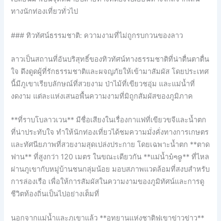
ทางนักท่องเที่ยวทั่วไป
### ทิวทัศน์ธรรมชาติ: ความงามที่ไม่ถูกรบกวนของลาว
ลาวเป็นสถานที่อันบริสุทธิ์ของทิวทัศน์ทางธรรมชาติที่น่าตื่นตาตื่น
ใจ ดึงดูดผู้ที่รักธรรมชาติและผจญภัยให้เข้ามาสัมผัส โดยประเทศ
นี้มีภูเขาเรียบลักษณ์ที่สวยงาม ป่าไม้ที่เขียวชอุ่ม และแม่น้ำที่
งดงาม แต่ละแห่งเสนอพื้นความงามที่มิถูกสัมผัสของภูมิภาค
**ที่ราบโบลาวเวน** มีชื่อเสียงในเรื่องกาแฟที่เขียวขจีและน้ำตก
ที่น่าประทับใจ ทำให้นักท่องเที่ยวได้ชมความมั่งคั่งทางการเกษตร
และทัศนียภาพที่สวยงามสุดเปล่งประกาย โดยเฉพาะน้ำตก **ตาด
ฟาน** ที่สูงกว่า 120 เมตร ในขณะเดียวกัน **แม่น้ำນຳອູ** ที่ไหล
ผ่านภูเขากับหมู่บ้านชนกลุ่มน้อย มอบสภาพแวดล้อมที่สงบสำหรับ
การล่องเรือ เพื่อให้การสัมผัสในความงามของภูมิทัศน์และการดู
ชีวิตท้องถิ่นเป็นไปอย่างเต็มที่
นอกจากแม่น้ำและภูเขาแล้ว **อุทยานแห่งชาติฟูเขาข่าวข่าว**