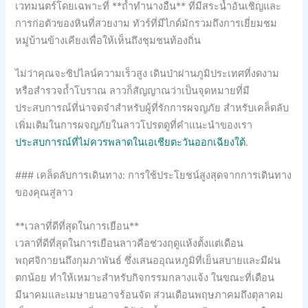
เวทมนตร์โดยเฉพาะที่ **ถ้ำทำนางอืน** ที่มีสระน้ำอันเชิญและ
การก่อตัวของหินที่สวยงาม ทัวร์ที่มีไกด์มักรวมถึงการเยี่ยมชม
หมู่บ้านข้างเคียงเพื่อให้เห็นถึงชุมชนท้องถิ่น
ไม่ว่าคุณจะซิปไลน์ความเร็วสูง เดินป่าผ่านภูมิประเทศที่งดงาม
หรือสำรวจถ้ำโบราณ ลาวก็สัญญาณว่าเป็นจุดหมายที่มี
ประสบการณ์ที่น่าจดจำสำหรับผู้ที่รักการผจญภัย สำหรับเคล็ดลับ
เพิ่มเติมในการผจญภัยในลาวโปรดดูที่คำแนะนำของเรา
ประสบการณ์ที่ไม่ควรพลาดในเอเชียตะวันออกเฉียงใต้
.
### เคล็ดลับการเดินทาง: การใช้ประโยชน์สูงสุดจากการเดินทาง
ของคุณสู่ลาว
**เวลาที่ดีที่สุดในการเยือน**
เวลาที่ดีที่สุดในการเยือนลาวคือช่วงฤดูแห้งตั้งแต่เดือน
พฤศจิกายนถึงกุมภาพันธ์ ซึ่งเสนออุณหภูมิที่เย็นสบายและมีฝน
ตกน้อย ทำให้เหมาะสำหรับกิจกรรมกลางแจ้ง ในขณะที่เดือน
มีนาคมและเมษายนอาจร้อนจัด ส่วนเดือนพฤษภาคมถึงตุลาคม