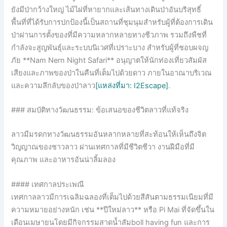
ยังมีป่ากว้างใหญ่ ไม้ไผ่ที่หายากและเส้นทางเดินป่าอันบริสุทธิ์
พื้นที่ที่ได้รับการปกป้องนี้เป็นสถานที่ชุมนุมสำหรับผู้ที่ต้องการเดิน
ป่าผ่านการตั้งของที่มีความหลากหลายทางชีวภาพ รวมถึงพืชที่
กำลังจะสูญพันธุ์และระบบนิเวศที่เปราะบาง สำหรับผู้ที่ชอบผจญ
ภัย **Nam Nern Night Safari** อนุญาตให้นักท่องเที่ยวสัมผัส
เสียงและภาพของป่าในคืนที่เต็มไปด้วยดาว ภายในอาณาบริเวณ
และความลึกลับของป่าลาว
[แหล่งที่มา: I2Escape]
.
### สมบัติทางวัฒนธรรม: ข้อเสนอของชีวิตลาวที่แท้จริง
ลาวมีมรดกทางวัฒนธรรมอันหลากหลายที่สะท้อนให้เห็นถึงจิต
วิญญาณของชาวลาว ผ่านเทศกาลที่มีชีวิตชีวา งานฝีมือที่มี
คุณภาพ และอาหารอันน่าลิ้มลอง
#### เทศกาลประเพณี
เทศกาลลาวมีการเฉลิมฉลองที่เต็มไปด้วยสีสันตามธรรมเนียมที่มี
ความหมายอย่างหนัก เช่น **ปีใหม่ลาว** หรือ Pi Mai ที่จัดขึ้นใน
เดือนเมษายนโดยมีกิจกรรมสาดน้ำสัมboll having fun และการ