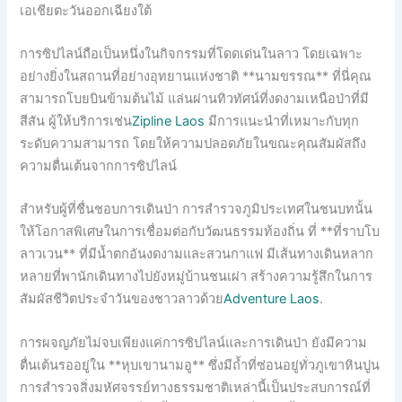
เอเชียตะวันออกเฉียงใต้
การซิปไลน์ถือเป็นหนึ่งในกิจกรรมที่โดดเด่นในลาว โดยเฉพาะ
อย่างยิ่งในสถานที่อย่างอุทยานแห่งชาติ **นามขรรณ** ที่นี่คุณ
สามารถโบยบินข้ามต้นไม้ แล่นผ่านทิวทัศน์ที่งดงามเหนือป่าที่มี
สีสัน ผู้ให้บริการเช่น
Zipline Laos
มีการแนะนำที่เหมาะกับทุก
ระดับความสามารถ โดยให้ความปลอดภัยในขณะคุณสัมผัสถึง
ความตื่นเต้นจากการซิปไลน์
สำหรับผู้ที่ชื่นชอบการเดินป่า การสำรวจภูมิประเทศในชนบทนั้น
ให้โอกาสพิเศษในการเชื่อมต่อกับวัฒนธรรมท้องถิ่น ที่ **ที่ราบโบ
ลาวเวน** ที่มีน้ำตกอันงดงามและสวนกาแฟ มีเส้นทางเดินหลาก
หลายที่พานักเดินทางไปยังหมู่บ้านชนเผ่า สร้างความรู้สึกในการ
สัมผัสชีวิตประจำวันของชาวลาวด้วย
Adventure Laos
.
การผจญภัยไม่จบเพียงแค่การซิปไลน์และการเดินป่า ยังมีความ
ตื่นเต้นรออยู่ใน **หุบเขานามอู** ซึ่งมีถ้ำที่ซ่อนอยู่ทั่วภูเขาหินปูน
การสำรวจสิ่งมหัศจรรย์ทางธรรมชาติเหล่านี้เป็นประสบการณ์ที่