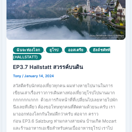
,
,
,
ฉันจะท่องโลก
ยุโรป
ออสเตรีย
ฮัลล์ชตัทท์
(HALLSTATT)
EP3.7 Hallstatt สวรรค์บนดิน
Tony
/
January 14, 2024
สวัสดีครับนักท่องเที่ยวทุกคน ผมห่างหายไปนานในการ
เขียนเล่าเรื่องราวการเดินทางท่องเที่ยวยุโรปไปนานมาก
กกกกกกเกกก ด้วยภารกิจหน้าที่ที่เปลี่ยนไปเลยหายไปพัก
นึงเลยทีเดียว ต้องขอโทษทุกคนที่ติดตามด้วยนะครับ เรา
มาออกท่องโลกกันใหม่ดีกว่าครับ ต่อจาก คราว
ก่อน EP3.6 Salzburg ท่ามกลางสายฝน บ้านเกิด Mozart
และร้านอาหารเอเชียสำหรับคนเบื่ออาหารยุโรป เราไป