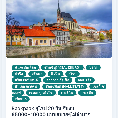
,
,
,
ฉันจะท่องโลก
ซาลซ์บูร์ก(SALZBURG)
ปราก
,
,
,
,
ปารีส
ฝรั่งเศส
มิวนิค
ยุโรป
,
,
,
สวิสเซอร์แลนด์
สาธารณรัฐเช็ก
ออสเตรีย
,
,
อินเตอร์ลาเคน
ฮัลล์ชตัทท์ (HALLSTATT)
เชสกี้ ครุ
,
,
,
,
มลอฟ
เซสเก บูเดโจวิซ
เบอร์โน
เยอรมัน
เวียนนา
Backpack ยุโรป 20 วัน กับงบ
65000+10000 แบบสบายๆไม่ลำบาก