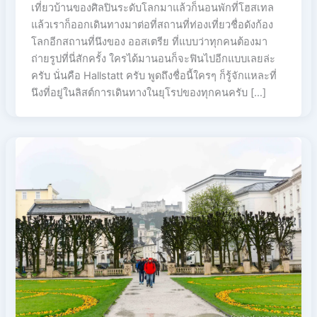
เที่ยวบ้านของศิลปินระดับโลกมาแล้วก็นอนพักที่โฮสเทล
แล้วเราก็ออกเดินทางมาต่อที่สถานที่ท่องเที่ยวชื่อดังก้อง
โลกอีกสถานที่นึงของ ออสเตรีย ที่แบบว่าทุกคนต้องมา
ถ่ายรูปที่นี่สักครั้ง ใครได้มานอนก็จะฟินไปอีกแบบเลยล่ะ
ครับ นั่นคือ Hallstatt ครับ พูดถึงชื่อนี้ใครๆ ก็รู้จักแหละที่
นึงที่อยู่ในลิสต์การเดินทางในยุโรปของทุกคนครับ […]