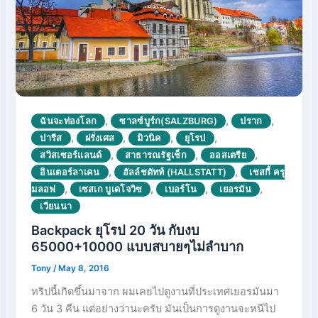
,
,
,
ฉันจะท่องโลก
ซาลซ์บูร์ก(SALZBURG)
ปราก
,
,
,
,
ปารีส
ฝรั่งเศส
มิวนิค
ยุโรป
,
,
,
สวิสเซอร์แลนด์
สาธารณรัฐเช็ก
ออสเตรีย
,
,
อินเตอร์ลาเคน
ฮัลล์ชตัทท์ (HALLSTATT)
เชสกี้ ครุ
,
,
,
,
มลอฟ
เซสเก บูเดโจวิซ
เบอร์โน
เยอรมัน
เวียนนา
Backpack ยุโรป 20 วัน กับงบ
65000+10000 แบบสบายๆไม่ลำบาก
Tony
/
May 8, 2016
ทริปนี้เกิดขึ้นมาจาก ผมเคยไปดูงานที่ประเทศเยอรมันมา
6 วัน 3 คืน แต่อย่างว่านะครับ มันเป็นการดูงานจะหนีไป