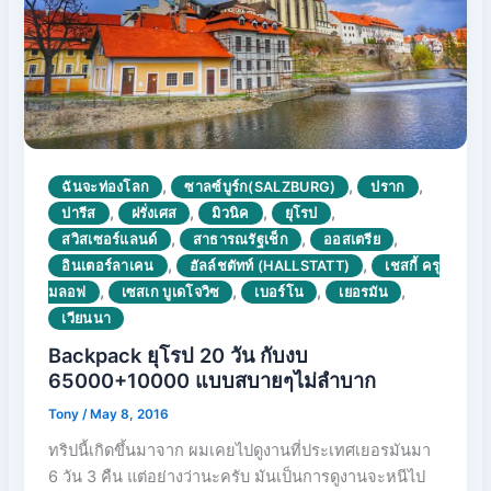
,
,
,
ฉันจะท่องโลก
ซาลซ์บูร์ก(SALZBURG)
ปราก
,
,
,
,
ปารีส
ฝรั่งเศส
มิวนิค
ยุโรป
,
,
,
สวิสเซอร์แลนด์
สาธารณรัฐเช็ก
ออสเตรีย
,
,
อินเตอร์ลาเคน
ฮัลล์ชตัทท์ (HALLSTATT)
เชสกี้ ครุ
,
,
,
,
มลอฟ
เซสเก บูเดโจวิซ
เบอร์โน
เยอรมัน
เวียนนา
Backpack ยุโรป 20 วัน กับงบ
65000+10000 แบบสบายๆไม่ลำบาก
Tony
/
May 8, 2016
ทริปนี้เกิดขึ้นมาจาก ผมเคยไปดูงานที่ประเทศเยอรมันมา
6 วัน 3 คืน แต่อย่างว่านะครับ มันเป็นการดูงานจะหนีไป