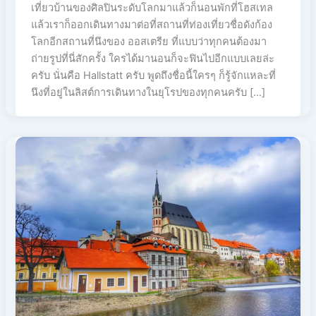
เที่ยวบ้านของศิลปินระดับโลกมาแล้วก็นอนพักที่โฮสเทล
แล้วเราก็ออกเดินทางมาต่อที่สถานที่ท่องเที่ยวชื่อดังก้อง
โลกอีกสถานที่นึงของ ออสเตรีย ที่แบบว่าทุกคนต้องมา
ถ่ายรูปที่นี่สักครั้ง ใครได้มานอนก็จะฟินไปอีกแบบเลยล่ะ
ครับ นั่นคือ Hallstatt ครับ พูดถึงชื่อนี้ใครๆ ก็รู้จักแหละที่
นึงที่อยู่ในลิสต์การเดินทางในยุโรปของทุกคนครับ […]