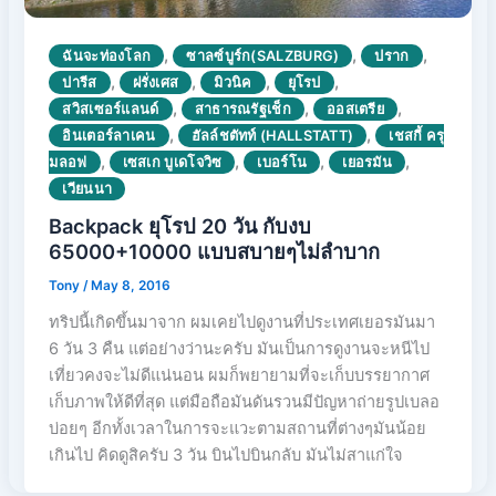
,
,
,
ฉันจะท่องโลก
ซาลซ์บูร์ก(SALZBURG)
ปราก
,
,
,
,
ปารีส
ฝรั่งเศส
มิวนิค
ยุโรป
,
,
,
สวิสเซอร์แลนด์
สาธารณรัฐเช็ก
ออสเตรีย
,
,
อินเตอร์ลาเคน
ฮัลล์ชตัทท์ (HALLSTATT)
เชสกี้ ครุ
,
,
,
,
มลอฟ
เซสเก บูเดโจวิซ
เบอร์โน
เยอรมัน
เวียนนา
Backpack ยุโรป 20 วัน กับงบ
65000+10000 แบบสบายๆไม่ลำบาก
Tony
/
May 8, 2016
ทริปนี้เกิดขึ้นมาจาก ผมเคยไปดูงานที่ประเทศเยอรมันมา
6 วัน 3 คืน แต่อย่างว่านะครับ มันเป็นการดูงานจะหนีไป
เที่ยวคงจะไม่ดีแน่นอน ผมก็พยายามที่จะเก็บบรรยากาศ
เก็บภาพให้ดีที่สุด แต่มือถือมันดันรวนมีปัญหาถ่ายรูปเบลอ
บ่อยๆ อีกทั้งเวลาในการจะแวะตามสถานที่ต่างๆมันน้อย
เกินไป คิดดูสิครับ 3 วัน บินไปบินกลับ มันไม่สาแก่ใจ