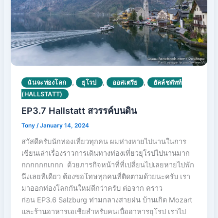
,
,
,
ฉันจะท่องโลก
ยุโรป
ออสเตรีย
ฮัลล์ชตัทท์
(HALLSTATT)
EP3.7 Hallstatt สวรรค์บนดิน
Tony
/
January 14, 2024
สวัสดีครับนักท่องเที่ยวทุกคน ผมห่างหายไปนานในการ
เขียนเล่าเรื่องราวการเดินทางท่องเที่ยวยุโรปไปนานมาก
กกกกกกเกกก ด้วยภารกิจหน้าที่ที่เปลี่ยนไปเลยหายไปพัก
นึงเลยทีเดียว ต้องขอโทษทุกคนที่ติดตามด้วยนะครับ เรา
มาออกท่องโลกกันใหม่ดีกว่าครับ ต่อจาก คราว
ก่อน EP3.6 Salzburg ท่ามกลางสายฝน บ้านเกิด Mozart
และร้านอาหารเอเชียสำหรับคนเบื่ออาหารยุโรป เราไป