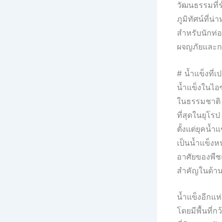
วัฒนธรรมที่ร
ภูมิทัศน์ที่น
สำหรับนักท่อ
ผจญภัยและก
# น้ำแข็งที
น้ำแข็งในไอ
ในธรรมชาติ น้
ที่สุดในยุโร
ตั้งแต่ยุคน้
เป็นน้ำแข็งหนา
อาศัยของพืช
สำคัญในด้า
น้ำแข็งอีกแห
โดยมีพื้นที่