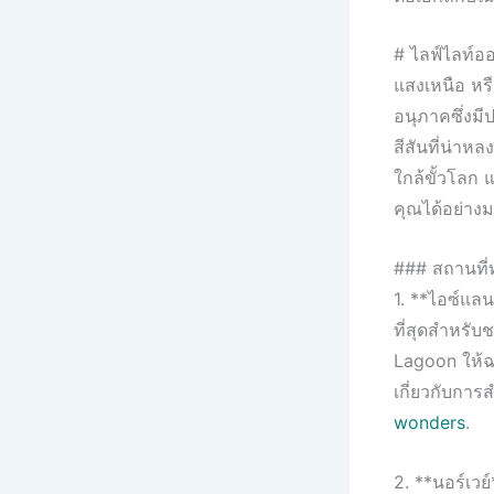
# ไลฟ์ไลท์อ
แสงเหนือ หร
อนุภาคซึ่งม
สีสันที่น่าห
ใกล้ขั้วโลก 
คุณได้อย่าง
### สถานที่ท
1. **ไอซ์แลนด์
ที่สุดสำหรับ
Lagoon ให้ฉ
เกี่ยวกับการ
wonders
.
2. **นอร์เว