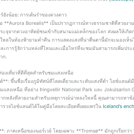
อร์ยังน้อย: การเต้นรำของดวงดาว
ือ **Aurora Borealis** เป็นปรากฏการณ์ทางธรรมชาติที่สวยงาม
ีประจุจากดวงอาทิตย์ชนเข้ากับสนามแม่เหล็กของโลก ส่งผลให้เก
ลงใหลในท้องฟ้ายามค่ำคืน การแสดงแสงที่น่าตื่นตานี้มักจะมองเห็น
และการรู้จักว่าแหล่งที่ไหนและเมื่อไหร่ที่จะชมมันสามารถเพิ่มป
มาก.
่องเที่ยวที่ดีที่สุดสำหรับชมแสงเหนือ
**: ขึ้นชื่อเรื่องภูมิทัศน์ที่โดดเดี่ยวและระดับแสงที่ต่ำ ไอซ์แลนด์มี
ชมแสงเหนือ ที่อย่าง Þingvellir National Park และ Jokulsarlon 
ากหลังที่สวยงามสำหรับเหตุการณ์น่าหลงใหลนี้ คุณสามารถหาข้อม
สำรวจไอซ์แลนด์ได้ในคู่มือโดยละเอียดที่เผยแพร่ใน
Iceland’s enc
ย์**: ภาคเหนือของนอร์เวย์ โดยเฉพาะ **Tromsø** มักถูกเรียกว่