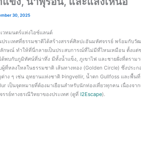
ำแข็ง, น้ำพุร้อน, และแสงเหนือ
mber 30, 2025
เวทมนตร์แห่งไอซ์แลนด์
นประเทศที่ธรรมชาติได้สร้างสรรค์ศิลปะอันมหัศจรรย์ พร้อมกับวัฒ
ักษณ์ ทำให้ที่นี่กลายเป็นประสบการณ์ที่ไม่มีที่ไหนเหมือน ตั้งแต่ช
้พบกับภูมิทัศน์ที่น่าทึ่ง มีทั้งน้ำแข็ง, ภูเขาไฟ และชายฝั่งที่ดราม
บผู้ที่หลงใหลในธรรมชาติ เส้นทางทอง (Golden Circle) ซึ่งประก
ต่าง ๆ เช่น อุทยานแห่งชาติ Þingvellir, น้ำตก Gullfoss และพื้นท
r เป็นจุดหมายที่ต้องมาเยือนสำหรับนักท่องเที่ยวทุกคน เนื่องจา
จรรย์ทางธรณีวิทยาของประเทศ (ดูที่
I2Escape
).