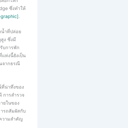
เปลือกโลก
idge ซึ่งทำให้
ographic]
.
น้ำที่ปล่อย
ง ซึ่งมี
หรับการพัก
ห่งนี้ยังเป็น
งานจากธรณี
ี่น่าทึ่งของ
่งผี การสำรวจ
นภายในของ
มารถสัมผัสกับ
งมีความสำคัญ
.