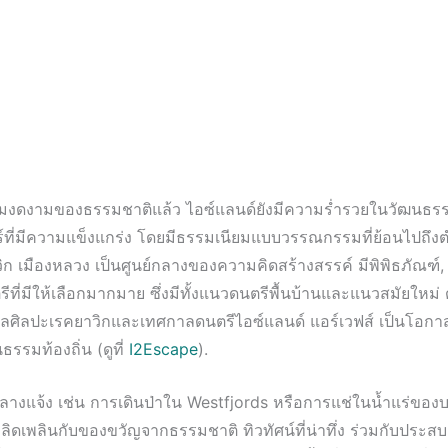
งดงามของธรรมชาติแล้ว ไอซ์แลนด์ยังมีความร่ำรวยในวัฒนธร
ร์ที่มีความแข็งแกร่ง โดยมีธรรมเนียมแบบวรรณกรรมที่ย้อนไปถึง
ก เมืองหลวง เป็นศูนย์กลางของความคิดสร้างสรรค์ มีพิพิธภัณฑ์,
ีที่มีให้เลือกมากมาย ซึ่งมีทั้งแนวดนตรีพื้นบ้านและแนวสมัยใหม่ 
าลศิลปะเรคยาวิกและเทศกาลดนตรีไอซ์แลนด์ แอร์เวฟส์ เป็นโอกาส
นธรรมท้องถิ่น (ดูที่
I2Escape
).
างแจ้ง เช่น การเดินป่าใน Westfjords หรือการแช่ในน้ำแร่ของบ
ลิดเพลินกับของขวัญจากธรรมชาติ ทิวทัศน์ที่น่าทึ่ง ร่วมกับประ