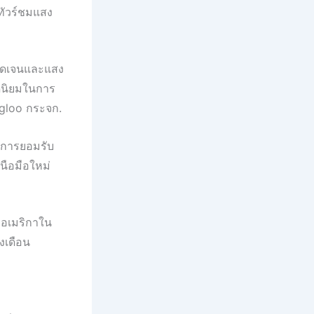
ทัวร์ชมแสง
่ชัดเจนและแสง
ดนิยมในการ
igloo กระจก.
บการยอมรับ
นือมือใหม่
ัฐอเมริกาใน
งเดือน