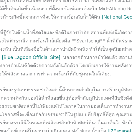
งภูมิประเทศที่มีพลศาสตร์ที่สร้างสรรค์โดยการเคลื่อนที่ของแผ่น
ใต้พื้นดินเกิดขึ้นเนื่องจากที่ตั้งของไอซ์แลนด์เหนือ Mid-Atlantic R
ละก๊าซเกิดขึ้นจากการที่จะให้ความร้อนกับน้ำใต้ดิน
[National Ge
ที่รู้จักในด้านน้ำที่สดใสและข้อดีในการบำบัด สถานที่แห่งนี้เกิดจาก
ฟฟ้าธรณีความร้อนใกล้เคียงคือ **Svartsengi** น้ำที่มีแร่ธาตุสู
ะถัน เป็นที่เลื่องชื่อในด้านการบำบัดผิวหนัง ทำให้เป็นจุดนิยมสำ
ู
[Blue Lagoon Official Site]
. นอกจากด้านการบำบัดแล้ว สถานที่แ
งการดำเนินชีวิตด้วยความยั่งยืนอีกด้วย โดยเป็นการใช้งานพลัง
่อให้พลังงานและการทำความร้อนให้กับชุมชนใกล้เคียง.
ย์ของรูปแบบธรรมชาติเหล่านี้มีบทบาทสำคัญในการสร้างภูมิทัศน์ท
ความตัดกันของไอ้น้ำที่ลอยขึ้นสู่ท้องฟ้ากับภูมิประเทศที่สิบซึ่งดั
ธรรมชาติเหล่านี้ไม่เพียงแค่ให้โอกาสในการมองเห็นการทำงา
็นโอกาสที่จะเชื่อมต่อกับธรรมชาติในรูปแบบที่บริสุทธิ์ที่สุด คุณสา
์ทางธรณีนี้ในขณะที่เพลิดเพลินกับทิวทัศน์ที่น่าตื่นตาตื่นใจ ซึ่
์ของไอซ์แลนด์ในฐานะเป็นดินแดนแห่งไฟและน้ำแข็ง
[I2Escape]