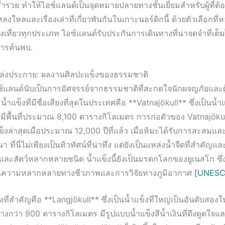
่ำรวย ทำให้ไอซ์แลนด์เป็นจุดหมายปลายทางชั้นเยี่ยมสำหรับผู้ที่ต
่าหลงใหลและเรื่องเล่าที่เกี่ยวพันกันในเกาะนอร์ดิกนี้ ด้วยตัวเลือกท
งเที่ยวทุกประเภท ไอซ์แลนด์รับประกันการเดินทางที่น่าจดจำที่เต
ารค้นพบ.
่เปล่งประกาย: ผลงานศิลปะแข็งของธรรมชาติ
ซ์แลนด์นับเป็นการอัศจรรย์จากธรรมชาติที่สะกดใจนักผจญภัยและผู
ำแข็งที่มีชื่อเสียงที่สุดในประเทศคือ **Vatnajökull** ซึ่งเป็นน้ำแ
ป มีพื้นที่ประมาณ 8,100 ตารางกิโลเมตร การก่อตัวของ Vatnajökull 
ำแข็งล่าสุดเมื่อประมาณ 12,000 ปีที่แล้ว เมื่อหิมะได้รับการสะสมแ
 ที่นี่ไม่เพียงเป็นทิวทัศน์ที่น่าทึ่ง แต่ยังเป็นแหล่งน้ำจืดที่สำคัญและเ
และสัตว์หลากหลายชนิด น้ำแข็งนี้ยังเป็นมรดกโลกของยูเนสโก ซึ่
นความหลากหลายทางชีวภาพและการวิจัยทางภูมิอากาศ
[UNESC
่งที่สำคัญคือ **Langjökull** ซึ่งเป็นน้ำแข็งที่ใหญ่เป็นอันดับสอง
กว้างกว่า 900 ตารางกิโลเมตร มีรูปแบบน้ำแข็งสีน้ำเงินที่ดึงดูดใจแ