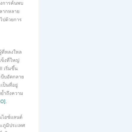
้องการค้นพบ
ี่หลากหลาย
็มไปด้วยการ
้ที่หลงใหล
ข็งที่ใหญ่
เริ่มขึ้น
ละบีบอัดกลาย
ป็นที่อยู่
งย้ำถึงความ
O]
.
ในไอซ์แลนด์
ละภูมิประเทศ