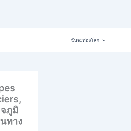
ฉันจะท่องโลก
apes
iers,
ภูมิ
ดินทาง