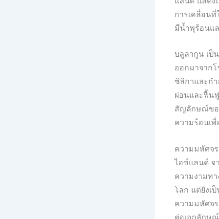
แลนด์ แสดงถึ
การเคลื่อนที่
มีน้ำพุร้อนแ
บลูลากูน เป็น
ออกมาจากโรงไ
ซิลิกาและกำม
ผ่อนและฟื้นฟ
สัญลักษณ์ขอ
ความร้อนเพื
ความมหัศจรร
ไอซ์แลนด์ จาก
ความงามทาง
โลก แต่ยังเป
ความมหัศจรรย
ต่อเอกลักษณ