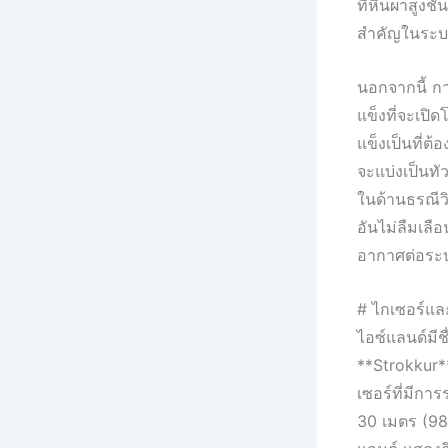
ที่หินผาสูงชั
สำคัญในระบบ
นอกจากนี้ ก
แข็งที่จะเปิ
แข็งเป็นที่ต
จะแบ่งเป็นทัว
ในด้านธรณีว
อันไม่ลืมเลื
อากาศต่อระบบ
# ไกเซอร์แล
ไอซ์แลนด์มีชื
**Strokkur**
เซอร์ที่มีการ
30 เมตร (98