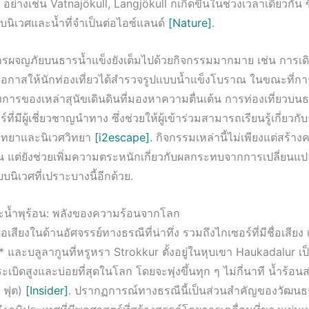
น อย่างเช่น Vatnajökull, Langjökull ก็เกิดขึ้นในช่วงเวลาเดียวกัน 
นิเวศและน้ำที่จำเป็นต่อไอซ์แลนด์
[Nature]
.
ารผจญภัยบนธารน้ำแข็งยังเต็มไปด้วยกิจกรรมมากมาย เช่น การเ
ดโอกาสให้นักท่องเที่ยวได้สำรวจรูปแบบน้ำแข็งโบราณ ในขณะที่กา
้องการของเหล่าสุนัขเดินดินที่มองหาความตื่นเต้น การท่องเที่ยวบน
ร์ที่มีผู้เชี่ยวชาญนำทาง ซึ่งช่วยให้ผู้เข้าร่วมสามารถเรียนรู้เกี่ยวก
ิทยาและนิเวศวิทยา
[i2escape]
. กิจกรรมเหล่านี้ไม่เพียงแต่สร้
อน แต่ยังช่วยเพิ่มความตระหนักเกี่ยวกับผลกระทบจากการเปลี่ยนแ
นิเวศที่เปราะบางนี้อีกด้วย.
ะน้ำพุร้อน: พลังของความร้อนจากโลก
่อเสียงในด้านอัศจรรย์ทางธรณีที่น่าทึ่ง รวมถึงไกเซอร์ที่มีชื่อเสียง 
 และบลูลากูนที่หรูหรา Strokkur ตั้งอยู่ในหุบเขา Haukadalur เป
ระเบิดสูงและบ่อยที่สุดในโลก โดยจะพุ่งขึ้นทุก ๆ ไม่กี่นาที น้ำร้อ
 ฟุต)
[Insider]
. ปรากฏการณ์ทางธรณีนี้เป็นส่วนสำคัญของวัฒนธ