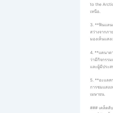
to the Arct
เหนือ.
3. **ฟินแลนด
สว่างจากภาย
มองเห็นแสงเ
4. **แคนาดา
ว่ามีกิจกรรม
และผู้มีประส
5. **อะแลสกา
การชมแสงเหนื
เมษายน.
### เคล็ดลั