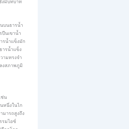
ซึ่งมีบทบาท
ดินบนธารน้ำ
รปีนเขาน้ำ
ธารน้ำแข็งมัก
ับธารน้ำแข็ง
างความทรงจำ
ปลงสภาพภูมิ
เช่น
็นหนึ่งในไก
นสามารถสูงถึง
รรมไอซ์